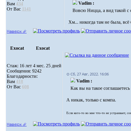
Vadim :
Вам
434
От Вас
1141
Вовсю Ницца, а вид такой с 
Хм... никогда там не была, вс
Наверх ⮵
Exocat
Exocat
Стаж: 16 лет 4 мес. 25 дней
Сообщения: 9242
⊙ Сб, 27 Авг, 2022. 16:06
Благодарности:
Vadim :
Вам
418
От Вас
608
Как вы на такое соглашаетесь 
А никак, только с компа.
Если кого-то во мне что-то не устраивает, с
Наверх ⮵