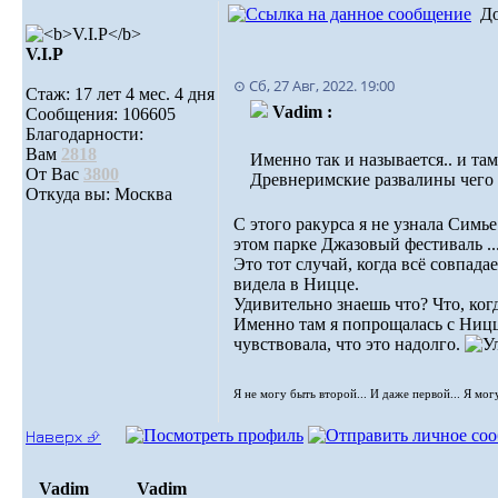
Д
V.I.Р
⊙ Сб, 27 Авг, 2022. 19:00
Стаж: 17 лет 4 мес. 4 дня
Vadim :
Сообщения: 106605
Благодарности:
Вам
2818
Именно так и называется.. и там
От Вас
3800
Древнеримские развалины чего 
Откуда вы: Москва
С этого ракурса я не узнала Симье
этом парке Джазовый фестиваль ...
Это тот случай, когда всё совпад
видела в Ницце.
Удивительно знаешь что? Что, ког
Именно там я попрощалась с Ницце
чувствовала, что это надолго.
Я не могу быть второй... И даже первой... Я мог
Наверх ⮵
Vadim
Vadim