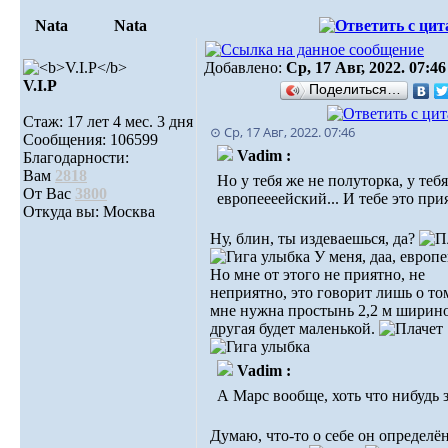
Nata
Nata
Добавлено:
Ср, 17 Авг, 2022. 07:46
V.I.Р
Поделиться…
Стаж: 17 лет 4 мес. 3 дня
⊙ Ср, 17 Авг, 2022. 07:46
Сообщения: 106599
Vadim :
Благодарности:
Вам
2818
Но у тебя же не полуторка, у тебя
От Вас
3800
европеееейский... И тебе это прия
Откуда вы: Москва
Ну, блин, ты издеваешься, да?
У меня, даа, европе
Но мне от этого не приятно, не
неприятно, это говорит лишь о том
мне нужна простынь 2,2 м ширин
другая будет маленькой.
Vadim :
А Марс вообще, хоть что нибудь 
Думаю, что-то о себе он определё