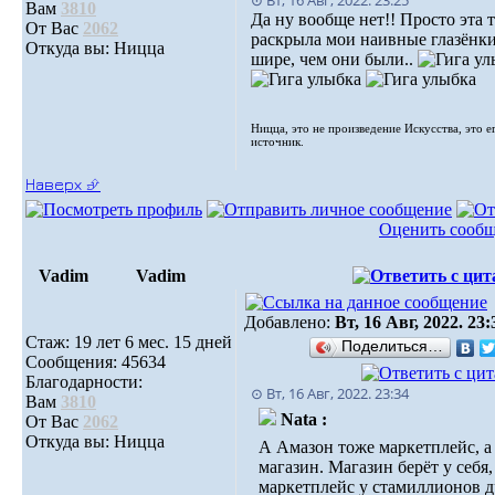
⊙ Вт, 16 Авг, 2022. 23:25
Вам
3810
Да ну вообще нет!! Просто эта 
От Вас
2062
раскрыла мои наивные глазёнк
Откуда вы: Ницца
шире, чем они были..
Ницца, это не произведение Искусства, это е
источник.
Наверх ⮵
Оценить сооб
Vadim
Vadim
Добавлено:
Вт, 16 Авг, 2022. 23:
Стаж: 19 лет 6 мес. 15 дней
Поделиться…
Сообщения: 45634
Благодарности:
⊙ Вт, 16 Авг, 2022. 23:34
Вам
3810
Nata :
От Вас
2062
Откуда вы: Ницца
А Амазон тоже маркетплейс, а
магазин. Магазин берёт у себя,
маркетплейс у стамиллионов 