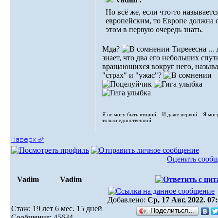
Но всё же, если что-то называетс
европейским, то Европе должна 
этом в первую очередь знать.
Мда?
Тирееесна ...
знает, что два его небольших спу
вращающихся вокруг него, называ
"страх" и "ужас"?
Я не могу быть второй... И даже первой... Я мог
только единственной.
Наверх ⮵
Оценить сооб
Vadim
Vadim
Добавлено:
Ср, 17 Авг, 2022. 07
Стаж: 19 лет 6 мес. 15 дней
Поделиться…
Сообщения: 45634