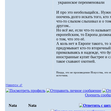
украинское переименовали
И про это необольщайся.. Нужн
ооочень долго искать того, кто 
что-то слыхом слыхивал и о том
другом..
Но всё же, если что-то называет
европейским, то Европа должна
о том, что это её.
А коль нет в Европе такого, то 
придумывает кто-то вторичный
примазываясь в надежде, что б
иностранные купят быстрее и с
такое схавают охотней.
Ницца, это не произведение Искусства, это е
источник.
Наверх ⮵
Оценить сооб
Nata
Nata