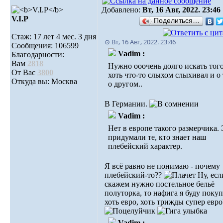
Добавлено:
Вт, 16 Авг, 2022. 23:46
V.I.Р
Поделиться…
Стаж: 17 лет 4 мес. 3 дня
⊙ Вт, 16 Авг, 2022. 23:46
Сообщения: 106599
Vadim :
Благодарности:
Вам
2818
Нужно ооочень долго искать того
От Вас
3800
хоть что-то слыхом слыхивал и о
Откуда вы: Москва
о другом..
В Германии.
Vadim :
Нет в европе такого размерчика.
придумали те, кто знает наш
плебейский характер.
Я всё равно не понимаю - почему
плебейский-то??
Ну, есл
скажем нужно постельное бельё
полуторка, то нафига я буду покуп
хоть евро, хоть трижды супер евро
Vadim :