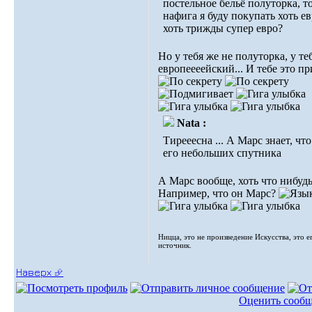
постельное бельё полуторка, т
нафига я буду покупать хоть ев
хоть трижды супер евро?
Но у тебя же не полуторка, у те
европеееейский... И тебе это пр
Nata :
Тирееесна ... А Марс знает, что
его небольших спутника
А Марс вообще, хоть что нибудь
Например, что он Марс?
Ницца, это не произведение Искусства, это е
источник.
Наверх ⮵
Оценить сооб