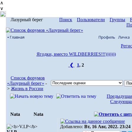
∧
∨
Лазурный берег
Поиск
Пользователи
Группы
По
⦁ Главная
Профиль
Личка
Реги
Ягодки, вместо WILDBERRIES!!!)))))))
❮
1
,
2
Список форумов
«Лазурный берег»
-
>
Жизнь в России
Предыдущая
Следующая
Nata
Nata
Добавлено:
Вт, 16 Авг, 2022. 23:24
V.I.Р