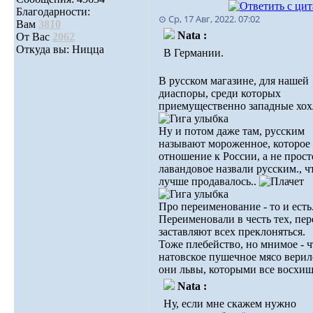
Благодарности:
⊙ Ср, 17 Авг, 2022. 07:02
Вам
3810
Nata :
От Вас
2062
Откуда вы: Ницца
В Германии.
В русском магазине, для нашей
диаспоры, среди которых
приемущественно западные хо
Ну и потом даже там, русским
называют мороженное, которое
отношение к России, а не прост
лавандовое назвали русским., 
лучше продавалось..
Про переименование - то и есть
Переименовали в честь тех, пер
заставляют всех преклоняться.
Тоже плебейство, но мнимое - 
натовское пушечное мясо верил
они львы, которыми все восхищ
Nata :
Ну, если мне скажем нужно