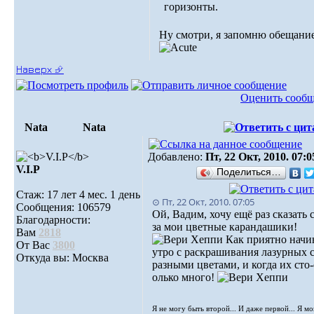
горизонты.
Ну смотри, я запомню обещани
Наверх ⮵
Оценить сооб
Nata
Nata
Добавлено:
Пт, 22 Окт, 2010. 07:0
V.I.Р
Поделиться…
Стаж: 17 лет 4 мес. 1 день
⊙ Пт, 22 Окт, 2010. 07:05
Сообщения: 106579
Ой, Вадим, хочу ещё раз сказать 
Благодарности:
за мои цветные карандашики!
Вам
2818
Как приятно начи
От Вас
3800
утро с раскрашивания лазурных 
Откуда вы: Москва
разными цветами, и когда их сто-
олько много!
Я не могу быть второй... И даже первой... Я м