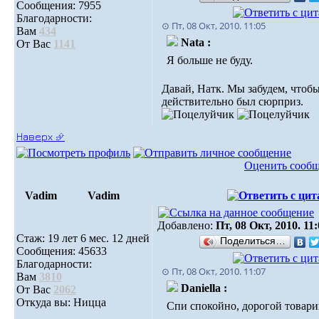
Сообщения: 7955
Благодарности:
⊙ Пт, 08 Окт, 2010. 11:05
Вам
434
Nata :
От Вас
1141
Я больше не буду.
Давай, Натк. Мы забудем, чтоб
действительно был сюрприз.
Наверх ⮵
Оценить сооб
Vadim
Vadim
Добавлено:
Пт, 08 Окт, 2010. 11
Стаж: 19 лет 6 мес. 12 дней
Поделиться…
Сообщения: 45633
Благодарности:
⊙ Пт, 08 Окт, 2010. 11:07
Вам
3810
Daniella :
От Вас
2062
Откуда вы: Ницца
Спи спокойно, дорогой товар