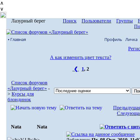
∧
∨
Лазурный берег
Поиск
Пользователи
Группы
По
⦁ Главная
Профиль
Личка
Реги
А как изменить цвет текста?
❮
1
,
2
Список форумов
«Лазурный берег»
-
>
Курсы для
блондинок
Предыдущая
Следующая
Nata
Nata
Добавлено:
Пт, 08 Окт, 2010. 11:0