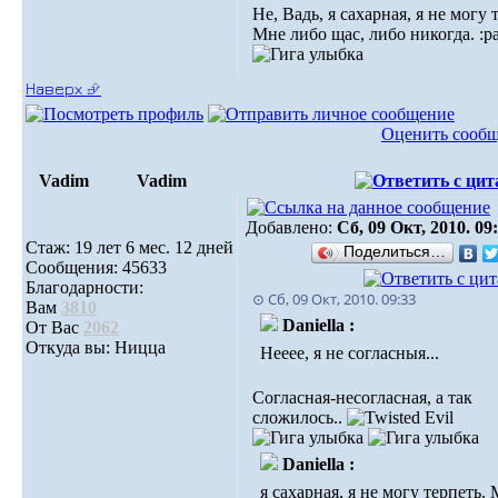
Не, Вадь, я сахарная, я не могу 
Мне либо щас, либо никогда. :pa
Наверх ⮵
Оценить сооб
Vadim
Vadim
Добавлено:
Сб, 09 Окт, 2010. 09
Стаж: 19 лет 6 мес. 12 дней
Поделиться…
Сообщения: 45633
Благодарности:
⊙ Сб, 09 Окт, 2010. 09:33
Вам
3810
Daniella :
От Вас
2062
Откуда вы: Ницца
Нееее, я не согласныя...
Согласная-несогласная, а так
сложилось..
Daniella :
я сахарная, я не могу терпеть.