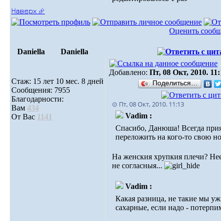
Наверх ⮵
Оценить сооб
Daniella
Daniella
Добавлено:
Пт, 08 Окт, 2010. 11
Стаж: 15 лет 10 мес. 8 дней
Поделиться…
Сообщения: 7955
Благодарности:
⊙ Пт, 08 Окт, 2010. 11:13
Вам
434
Vadim :
От Вас
1141
Спасибо, Данюша! Всегда при
переложить на кого-то свою н
На женския хрупкия плечи? Нее
не согласныя...
Vadim :
Какая разница, не такие мы уж
сахарные, если надо - потерпи