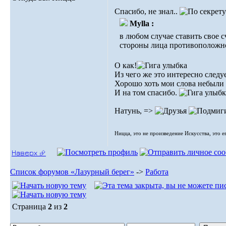
Спасибо, не знал..
Mylla :
в любом случае ставить свое с
стороны лица противоположног
О как!
Из чего же это интересно следу
Хорошо хоть мои слова небыли и
И на том спасибо.
Натунь, =>
Ницца, это не произведение Искусства, это е
Наверх ⮵
Список форумов «Лазурный берег»
->
Работа
Страница
2
из
2