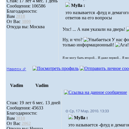
Стаж: 17 лет 4 мес. 1 день
Mylla :
Сообщения: 106586
Благодарности:
это называется -флуд и демагог
Вам
2818
ответов на его вопросы
От Вас
3800
Откуда вы: Москва
Упс! ... А нам указали на дверь!
Ну, и что?
У нас фо
только информационный!
Я не могу быть второй... И даже первой... Я м
Наверх ⮵
Vadim
Vadim
Стаж: 19 лет 6 мес. 13 дней
Сообщения: 45633
⊙ Ср, 17 Мар, 2010. 13:33
Благодарности:
Mylla :
Вам
3810
От Вас
2062
это называется -флуд и демаго
Откуда вы: Ницца