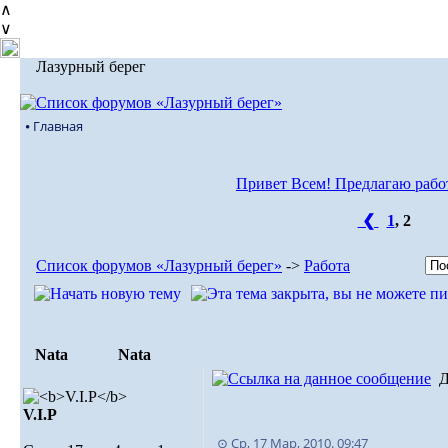
∧
∨
Лазурный берег
⦁ Главная
Привет Всем! Предлагаю рабо
❮
1
,
2
Список форумов «Лазурный берег»
->
Работа
Nata
Nata
Д
V.I.Р
⊙ Ср, 17 Мар, 2010. 09:47