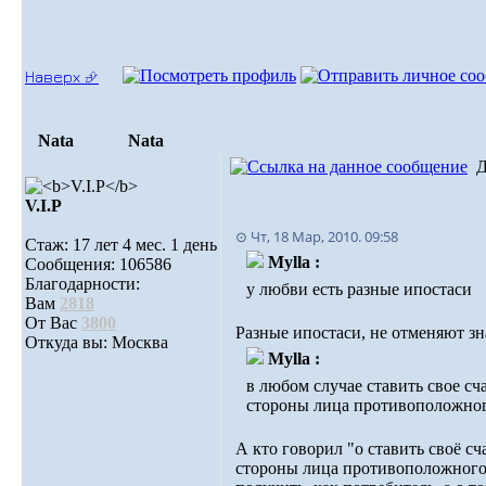
Наверх ⮵
Nata
Nata
Д
V.I.Р
⊙ Чт, 18 Мар, 2010. 09:58
Стаж: 17 лет 4 мес. 1 день
Mylla :
Сообщения: 106586
Благодарности:
у любви есть разные ипостаси
Вам
2818
От Вас
3800
Разные ипостаси, не отменяют з
Откуда вы: Москва
Mylla :
в любом случае ставить свое сч
стороны лица противоположного
А кто говорил "о ставить своё сч
стороны лица противоположного 