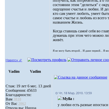
получить, как потребитель, а о то
состоянии этим "делиться" с ок
ощущение счастья и любви. И дела
кто сам умеет любить, умеет быт
самое счастье и любовь из всего 
названием Жизнь.
Когда ставишь самоё себя во главу
думаешь при этом чего можно лиш
живёт.
Я не могу быть второй... И даже первой... Я м
Наверх ⮵
Vadim
Vadim
Стаж: 19 лет 6 мес. 13 дней
Сообщения: 45633
⊙ Чт, 18 Мар, 2010. 13:59
Благодарности:
Mylla :
Вам
3810
От Вас
2062
у любви есть разные ипостаси
Откуда вы: Ницца