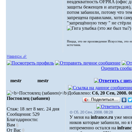
неадекватность OFPRA (офис д
защиты беженцев и апатридов),
потом забанили, потому что те
запрещена правилами, хотя сам
"запрещённую тему " не стёрли
(это же был ты?)
Ницца, это не произведение Искусства, это е
источник.
Наверх ⮵
Оценить сооб
mestr
mestr
Добавлено:
Сб, 20 Сен, 2008. 0
Постоялец (забанен)
Поделиться…
Стаж: 18 лет 8 мес. 24 дня
⊙ Сб, 20 Сен, 2008. 08:28
Сообщения: 529
У меня на
infrance.ru
уже мно
Благодарности:
ников которые забанили, но я
Вам
6
непременно остался на
infranc
От Вас
0