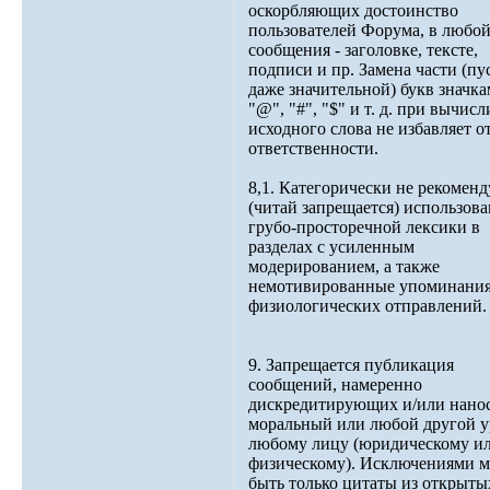
оскорбляющих достоинство
пользователей Форума, в любой
сообщения - заголовке, тексте,
подписи и пр. Замена части (пу
даже значительной) букв значк
"@", "#", "$" и т. д. при вычис
исходного слова не избавляет о
ответственности.
8,1. Категорически не рекоменд
(читай запрещается) использов
грубо-просторечной лексики в
разделах с усиленным
модерированием, а также
немотивированные упоминани
физиологических отправлений.
9. Запрещается публикация
сообщений, намеренно
дискредитирующих и/или нано
моральный или любой другой 
любому лицу (юридическому и
физическому). Исключениями м
быть только цитаты из открыты