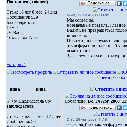
Постоялец (забанен)
Поделиться…
Стаж: 18 лет 8 мес. 24 дня
⊙ Чт, 05 Июн, 2008. 08:01
Сообщения: 529
Мы согласны,
Благодарности:
нормальные правила. Главное,
Вам
6
Вадим, не превращаться подо
От Вас
0
infrance.ru...
Откуда вы: Nice
Пока что, на форуме, очень пр
атмосфера и достаточный уро
демократии.
Здесь лучшая тусовка лазурщи
Наверх ⮵
Оценить сооб
вива
вива
Добавлено:
Вс, 24 Авг, 2008. 11
Наблюдатель
Поделиться…
Стаж: 17 лет 11 мес. 17 дней
⊙ Вс, 24 Авг, 2008. 11:13
Сообщения: 50
согласна)))так как на форуме 
Благодарности: