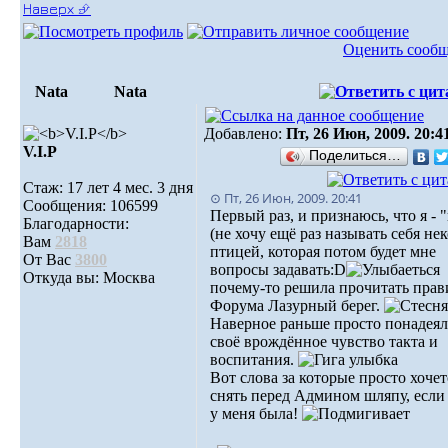
Наверх ⮵
Оценить сооб
Nata
Nata
Добавлено:
Пт, 26 Июн, 2009. 20:4
V.I.Р
Поделиться…
Стаж: 17 лет 4 мес. 3 дня
⊙ Пт, 26 Июн, 2009. 20:41
Сообщения: 106599
Первый раз, и признаюсь, что я - 
Благодарности:
(не хочу ещё раз называть себя не
Вам
2818
птицей, которая потом будет мне
От Вас
3800
вопросы задавать:D
Откуда вы: Москва
почему-то решила прочитать прав
Форума Лазурный берег.
Наверное раньше просто понадеял
своё врождённое чувство такта и
воспитания.
Вот слова за которые просто хочет
снять перед Админом шляпу, если
у меня была!