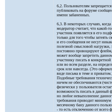
6,2. Пользователям запрещается
публиковать на форуме сообщен
имени забаненных.
6,3. В некоторых случаях, когда
модератор считает, что какой-то
участник появляется в его под
только для того чтобы затеять с
и его сообщения не несут ника
полезной смысловой нагрузки, 
постоянно провоцируют флейм,
может вообще запретить данно
участнику писать в конкретной
или во всем разделе, на опреде
срок или навсегда. (Это оформл
виде письма в теме и приватом.
Подобные требования техничес
ничем не обеспечиваются (чист
физически у пользователя остае
возможность писать в данный ф
но любое невыполнение данно
требования приводит минимум
месячному бану данного пользо
- то есть отключению от всего 