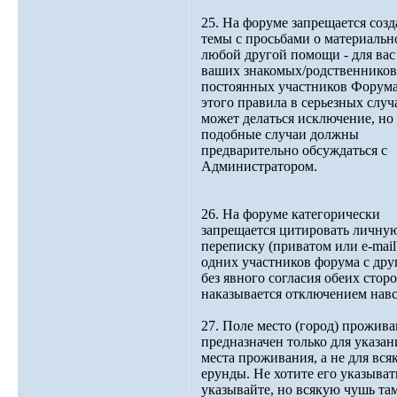
25. На форуме запрещается созд
темы с просьбами о материальн
любой другой помощи - для вас
ваших знакомых/родственников
постоянных участников Форума
этого правила в серьезных случ
может делаться исключение, но 
подобные случаи должны
предварительно обсуждаться с
Администратором.
26. На форуме категорически
запрещается цитировать личну
переписку (приватом или e-mail
одних участников форума с др
без явного согласия обеих стор
наказывается отключением навс
27. Поле место (город) прожив
предназначен только для указан
места проживания, а не для вся
ерунды. Не хотите его указывать
указывайте, но всякую чушь та