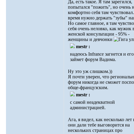
Да, есть такое. Я там зарегился,
попытался "пожить", но очень 
комфортно себя там чувствовал.
время нужно держать "зубы" на
Но самое главное, я там чувств
себя очень неловко, как мужик 
женской консультации - 95% -
женщины и девчонки
mestr :
надеюсь Infrance загнется и ег
займет форум Вадима.
Ну это уж слишком.))
Я почти уверен, что региональ
форум никогда не сможет поспо
обще-французским.
mestr :
с самой неадекватной
администрацией.
Ага, я видел, как несколько лет 
они дали тебе выговорится на
нескольких страницах про