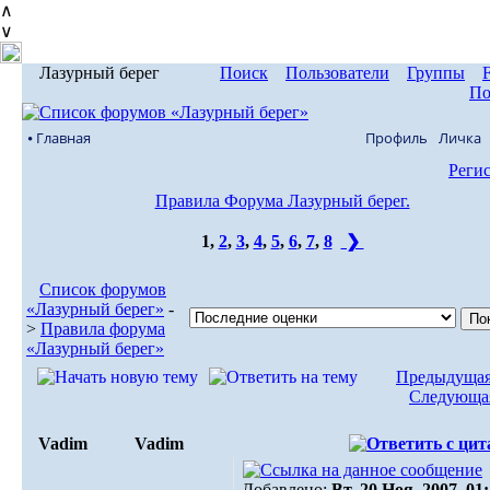
∧
∨
Лазурный берег
Поиск
Пользователи
Группы
По
⦁ Главная
Профиль
Личка
Реги
Правила Форума Лазурный берег.
1
,
2
,
3
,
4
,
5
,
6
,
7
,
8
❯
Список форумов
«Лазурный берег»
-
>
Правила форума
«Лазурный берег»
Предыдущая
Следующая
Vadim
Vadim
Добавлено:
Вт, 20 Ноя, 2007. 01