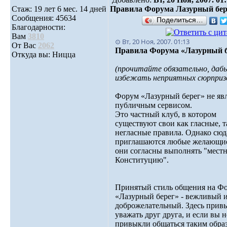
Стаж: 19 лет 6 мес. 14 дней
Правила Форума Лазурный бер
Сообщения: 45634
Поделиться…
Благодарности:
Вам
3810
⊙ Вт, 20 Ноя, 2007. 01:13
От Вас
2062
Правила Форума «Лазурный б
Откуда вы: Ницца
(прочитайте обязательно, даб
избежать неприятных сюрприз
Форум «Лазурный берег» не явл
публичным сервисом.
Это частный клуб, в котором
существуют свои как гласные, т
негласные правила. Однако сюд
приглашаются любые желающие
они согласны выполнять "мест
Конституцию".
Принятый стиль общения на Ф
«Лазурный берег» - вежливый 
доброжелательный. Здесь прив
уважать друг друга, и если вы н
привыкли общаться таким образ