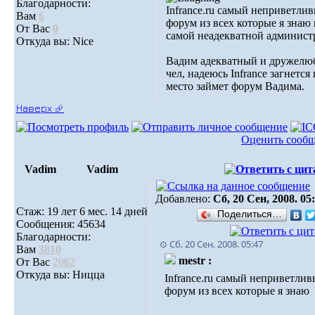
Благодарности:
Infrance.ru самый неприветли
Вам
6
форум из всех которые я знаю 
От Вас
0
самой неадекватной админист
Откуда вы: Nice
Вадим адекватный и дружел
чел, надеюсь Infrance загнется 
место займет форум Вадима.
Наверх ⮵
Оценить сооб
Vadim
Vadim
Добавлено:
Сб, 20 Сен, 2008. 05
Стаж: 19 лет 6 мес. 14 дней
Поделиться…
Сообщения: 45634
Благодарности:
⊙ Сб, 20 Сен, 2008. 05:47
Вам
3810
mestr :
От Вас
2062
Откуда вы: Ницца
Infrance.ru самый неприветли
форум из всех которые я знаю