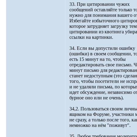
33. При цитировании чужих
сообщений оставляйте только то
нужно для понимания вашего от
Избегайте избыточного цитиро
которое затрудняет загрузку те
цитировании из квотинга убир
ссылки на картинки.
34. Если вы допустили ошибку
(ошибки) в своем сообщении, то
есть 15 минут на то, чтобы
отредактировать свое письмо. Ч
минут письмо для редактирова
станет недоступным (это сделан
того, чтобы посетители не исп
и не удаляли письма, по котор
идет обсуждение, независимо о
бурное оно или не очень).
34,2. Пользоваться своим личн
ящиком на Форуме, участники 
не сразу, а только после того, ка
немножко на нём "поживут".
35. Любое требование модерато