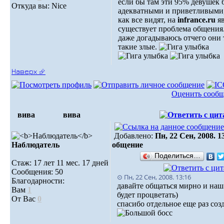
если бы там эти 95% девушек
Откуда вы: Nice
адекватными и приветливыми,
как все видят, на
infrance.ru
я
существует проблема общения
даже догадываюсь отчего они 
такие злые.
Наверх ⮵
Оценить сооб
вива
вива
Добавлено:
Пн, 22 Сен, 2008. 1
Наблюдатель
общение
Поделиться…
Стаж: 17 лет 11 мес. 17 дней
Сообщения: 50
⊙ Пн, 22 Сен, 2008. 13:16
Благодарности:
давайте общаться мирно и на
Вам
1
будет процветать)
От Вас
0
спасибо отдельное еще раз соз