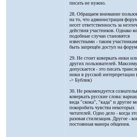
писать не нужно.
28. Обращаем внимание пользо
на то, что администрация фору
несет ответственность за неэти
действия участников. Однако ко
подобные случаи становятся
известными - таким участника
быть запрещён доступ на форум
29. Не стоит коверкать ники ил
других пользователей. Максиму
допускается - это писать транс
ники в русской интерпретации 
-> Бублик)
30. Не рекомендуется сознатель
коверкать русские слова: вариа
вида "скока", "када" и другие м
покоробить чувства некоторых
читателей. Одно дело - когда эт
разовая стилизация. Другое - ко
постоянная манера общения.