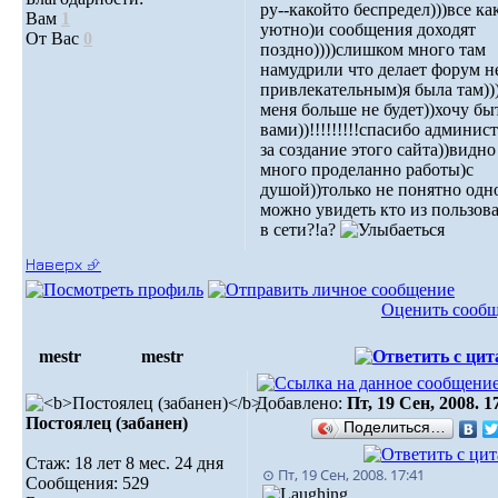
ру--какойто беспредел)))все ка
Вам
1
уютно)и сообщения доходят
От Вас
0
поздно))))слишком много там
намудрили что делает форум н
привлекательным)я была там))
меня больше не будет))хочу быт
вами))!!!!!!!!!спасибо админис
за создание этого сайта))видно
много проделанно работы)с
душой))только не понятно одн
можно увидеть кто из пользов
в сети?!а?
Наверх ⮵
Оценить сооб
mestr
mestr
Добавлено:
Пт, 19 Сен, 2008. 1
Постоялец (забанен)
Поделиться…
Стаж: 18 лет 8 мес. 24 дня
⊙ Пт, 19 Сен, 2008. 17:41
Сообщения: 529