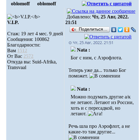
oblomoff
oblomoff
Добавлено:
Чт, 25 Авг, 2022.
V.I.P.
21:51
Поделиться…
Стаж: 19 лет 4 мес. 9 дней
Сообщения: 100862
⊙ Чт, 25 Авг, 2022. 21:51
Благодарности:
Nata :
Вам
1512
От Вас
2572
Бог с ним, с Аэрофлота.
Откуда вы: Suid-Afrika,
Transvaal
Теперь уже да... только Бог
поможет.
Nata :
Можно подумать другие а/к
не летают. Летают из России,
хоть и с пересадкой, но
летают.
Речь шла про Аэрофлот, а не
какие-то там другие...