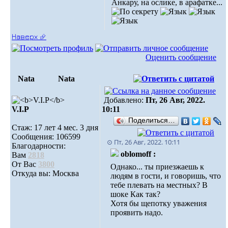
Анкару, на ослике, в арафатке...
Наверх ⮵
Оценить сообщение
Nata
Nata
Добавлено:
Пт, 26 Авг, 2022.
V.I.Р
10:11
Поделиться…
Стаж: 17 лет 4 мес. 3 дня
Сообщения: 106599
⊙ Пт, 26 Авг, 2022. 10:11
Благодарности:
oblomoff :
Вам
2818
От Вас
3800
Однако... ты приезжаешь к
Откуда вы: Москва
людям в гости, и говоришь, что
тебе плевать на местных? В
шоке Как так?
Хотя бы щепотку уважения
проявить надо.