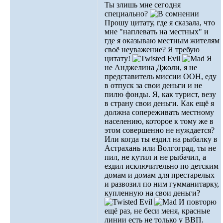
Ты злишь мне сегодня
специально?
Прошу цитату, где я сказала, что
мне "наплевать на местных" и
где я оказываю местным жителям
своё неуважение? Я требую
цитату!
Я
не Анджелина Джоли, я не
представитель миссии ООН, еду
в отпуск за свои деньги и не
пилю фонды. Я, как турист, везу
в страну свои деньги. Как ещё я
должна сопереживать местному
населению, которое к тому же в
этом совершенно не нуждается?
Или когда ты ездил на рыбалку в
Астрахань или Волгоград, ты не
пил, не кутил и не рыбачил, а
ездил исключительно по детским
домам и домам для престарелых
и развозил по ним гумманитарку,
купленную на свои деньги?
И повторю
ещё раз, не беси меня, красные
линии есть не только у ВВП.