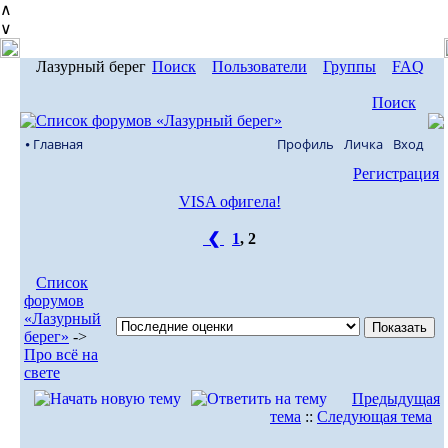
∧
∨
Лазурный берег
Поиск
Пользователи
Группы
FAQ
Поиск
⦁ Главная
Профиль
Личка
Вход
Регистрация
VISA офигела!
❮
1
,
2
Список
форумов
«Лазурный
берег»
->
Про всё на
свете
Предыдущая
тема
::
Следующая тема