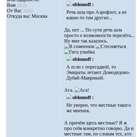
oblomoff :
Вам
2818
От Вас
3800
Речь шла про Аэрофлот, а не
Откуда вы: Москва
какие-то там другие...
Да, нет ... По сути речь шла
просто о возможности перелёта...
Ну мне так казалось.
oblomoff :
А если с пересадкой, то
Эмираты летают Домодедово-
Дубай-Маврикий.
Ага.
oblomoff :
Не уверен, что местные такого
же мнения.
А причём здесь местные? Я ж
про себя конкретно говорю. Да и
местные там, по словам тех, кто