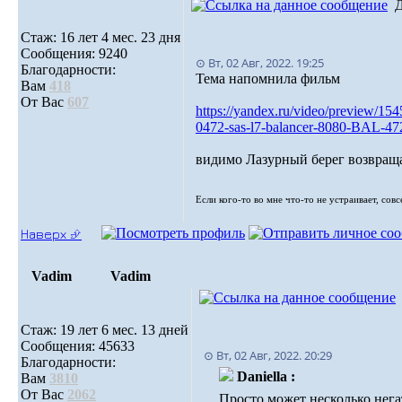
Стаж: 16 лет 4 мес. 23 дня
Сообщения: 9240
⊙ Вт, 02 Авг, 2022. 19:25
Благодарности:
Тема напомнила фильм
Вам
418
От Вас
607
https://yandex.ru/video/previe
0472-sas-l7-balancer-8080-BAL-4
видимо Лазурный берег возвращае
Если кого-то во мне что-то не устраивает, сов
Наверх ⮵
Vadim
Vadim
Стаж: 19 лет 6 мес. 13 дней
Сообщения: 45633
⊙ Вт, 02 Авг, 2022. 20:29
Благодарности:
Daniella :
Вам
3810
От Вас
2062
Просто может несколько нега