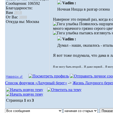
Vadim :
Сообщения: 106592
Благодарности:
Ночная Ницца в разгар сезона
Вам
2818
От Вас
3800
Наверное это первый раз, когда я 
Откуда вы: Москва
Появилось ощущения 
много мрачного грязно серого цве
пытаясь взглянуть н
Vadim :
Думал - наши, оказалось - итал
Я вот тоже подумала, что дама в 
Я не могу быть второй... И даже первой... Я мог
Наверх ⮵
Список форумов «Лазурный берег»
->
Жизнь Лазурного бере
Страница
1
из
3