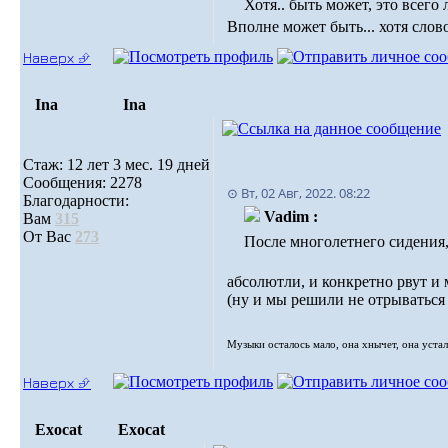
Хотя.. быть может, это всег
Вполне может быть... хотя слов
Наверх ⮵
Ina
Ina
Стаж: 12 лет 3 мес. 19 дней
Сообщения: 2278
⊙ Вт, 02 Авг, 2022. 08:22
Благодарности:
Vadim :
Вам
315
От Вас
273
После многолетнего сидения
абсолютли, и конкретно рвут и 
(ну и мы решили не отрываться 
Музыки осталось мало, oна хнычет, она устала
Наверх ⮵
Exocat
Exocat