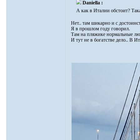
Daniella :
А как в Италии обстоит? Так
Нет.. там шикарно и с достоинс
Я в прошлом году говорил.
Там на пляжике нормальные люд
И тут не в богатстве дело.. В И