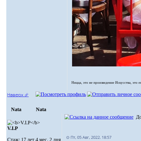
Ницца, это не произведение Искусства, это е
Наверх ⮵
Nata
Nata
Д
V.I.Р
⊙ Пт, 05 Авг, 2022. 18:57
Стаж: 17 лет 4 мес. 2 дня