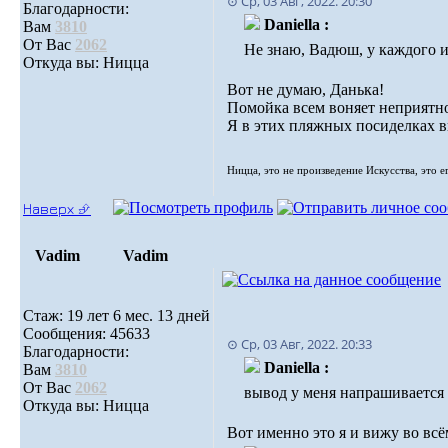
⊙ Ср, 03 Авг, 2022. 20:30
Благодарности:
Daniella :
Вам
3810
От Вас
2062
Не знаю, Вадюш, у каждого и
Откуда вы: Ницца
Вот не думаю, Данька!
Помойка всем воняет неприятно,
Я в этих пляжных посиделках в
Ницца, это не произведение Искусства, это е
Наверх ⮵
Vadim
Vadim
Стаж: 19 лет 6 мес. 13 дней
Сообщения: 45633
⊙ Ср, 03 Авг, 2022. 20:33
Благодарности:
Daniella :
Вам
3810
От Вас
2062
вывод у меня напрашивается 
Откуда вы: Ницца
Вот именно это я и вижу во всё