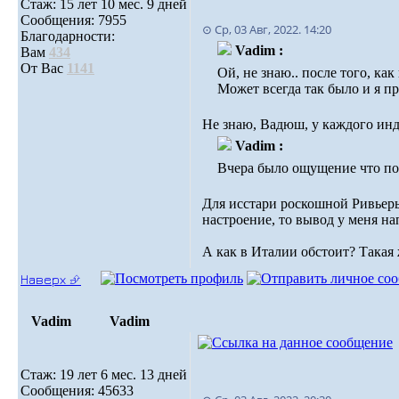
Стаж: 15 лет 10 мес. 9 дней
Сообщения: 7955
⊙ Ср, 03 Авг, 2022. 14:20
Благодарности:
Vadim :
Вам
434
От Вас
1141
Ой, не знаю.. после того, ка
Может всегда так было и я пр
Не знаю, Вадюш, у каждого инд
Vadim :
Вчера было ощущение что по
Для исстари роскошной Ривьеры 
настроение, то вывод у меня н
А как в Италии обстоит? Такая 
Наверх ⮵
Vadim
Vadim
Стаж: 19 лет 6 мес. 13 дней
Сообщения: 45633