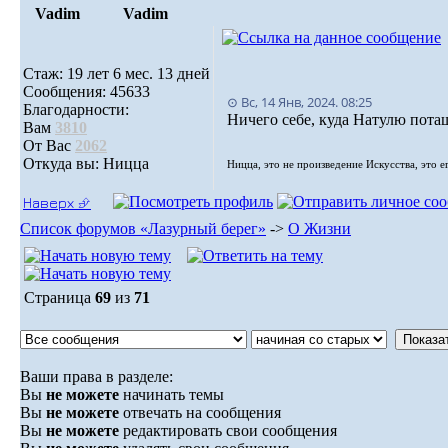
Vadim
Vadim
Стаж: 19 лет 6 мес. 13 дней
Сообщения: 45633
⊙ Вс, 14 Янв, 2024. 08:25
Благодарности:
Ничего себе, куда Натулю пота
Вам
3810
От Вас
2062
Откуда вы: Ницца
Ницца, это не произведение Искусства, это е
Наверх ⮵
Список форумов «Лазурный берег»
->
О Жизни
Страница
69
из
71
Ваши права в разделе:
Вы
не можете
начинать темы
Вы
не можете
отвечать на сообщения
Вы
не можете
редактировать свои сообщения