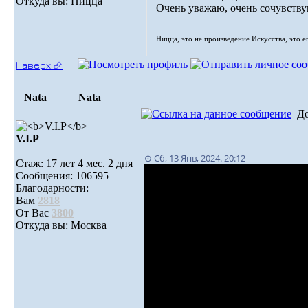
Откуда вы: Ницца
Очень уважаю, очень сочувствую
Ницца, это не произведение Искусства, это е
Наверх ⮵
Nata
Nata
Д
V.I.Р
⊙ Сб, 13 Янв, 2024. 20:12
Стаж: 17 лет 4 мес. 2 дня
Сообщения: 106595
Благодарности:
Вам
2818
От Вас
3800
Откуда вы: Москва