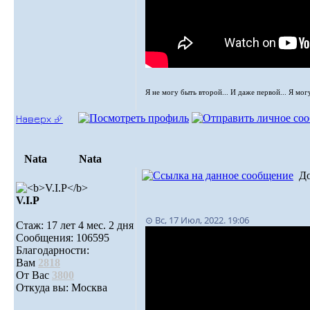
Я не могу быть второй... И даже первой... Я мог
Наверх ⮵
Nata
Nata
Д
V.I.Р
⊙ Вс, 17 Июл, 2022. 19:06
Стаж: 17 лет 4 мес. 2 дня
Сообщения: 106595
Благодарности:
Вам
2818
От Вас
3800
Откуда вы: Москва