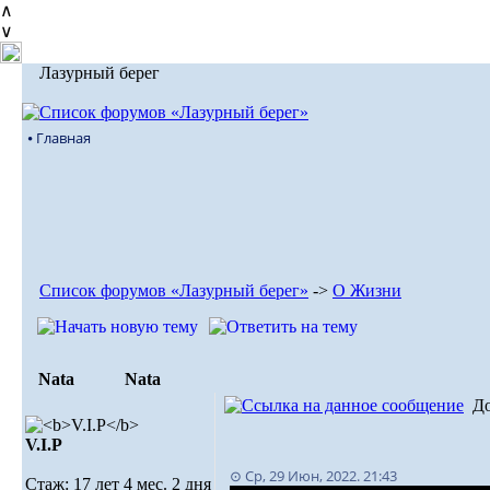
∧
∨
Лазурный берег
⦁ Главная
Список форумов «Лазурный берег»
->
О Жизни
Nata
Nata
Д
V.I.Р
⊙ Ср, 29 Июн, 2022. 21:43
Стаж: 17 лет 4 мес. 2 дня