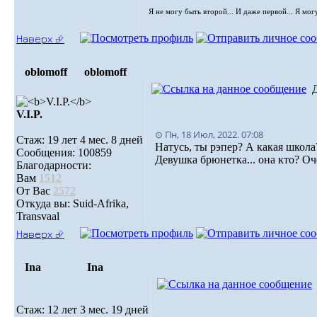
Я не могу быть второй... И даже первой... Я мог
Наверх ⮵
oblomoff
oblomoff
V.I.P.
⊙ Пн, 18 Июл, 2022. 07:08
Стаж: 19 лет 4 мес. 8 дней
Натусь, ты рэпер? А какая школа
Сообщения: 100859
Девушка брюнетка... она кто? О
Благодарности:
Вам
1512
От Вас
2572
Откуда вы: Suid-Afrika,
Transvaal
Наверх ⮵
Ina
Ina
Стаж: 12 лет 3 мес. 19 дней