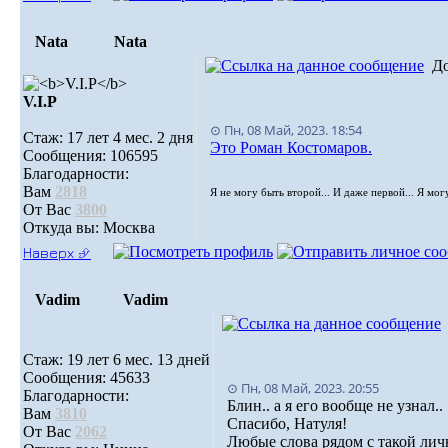
Nata
Nata
Д
V.I.Р
⊙ Пн, 08 Май, 2023. 18:54
Стаж: 17 лет 4 мес. 2 дня
Это Роман Костомаров.
Сообщения: 106595
Благодарности:
Вам
2818
Я не могу быть второй... И даже первой... Я мог
От Вас
3800
Откуда вы: Москва
Наверх ⮵
Vadim
Vadim
Стаж: 19 лет 6 мес. 13 дней
Сообщения: 45633
⊙ Пн, 08 Май, 2023. 20:55
Благодарности:
Блин.. а я его вообще не узнал..
Вам
3810
Спасибо, Натуля!
От Вас
2062
Любые слова рядом с такой лич