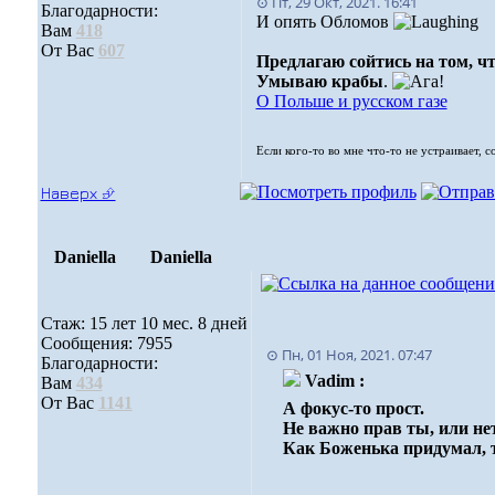
⊙ Пт, 29 Окт, 2021. 16:41
Благодарности:
И опять Обломов
Вам
418
От Вас
607
Предлагаю сойтись на том, ч
Умываю крабы
.
О Польше и русском газе
Если кого-то во мне что-то не устраивает, 
Наверх ⮵
Daniella
Daniella
Стаж: 15 лет 10 мес. 8 дней
Сообщения: 7955
⊙ Пн, 01 Ноя, 2021. 07:47
Благодарности:
Vadim :
Вам
434
От Вас
1141
А фокус-то прост.
Не важно прав ты, или нет
Как Боженька придумал, та