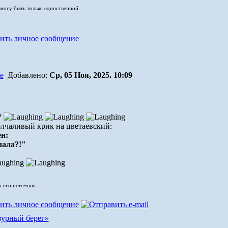
 могу быть только единственной.
Добавлено:
Ср, 05 Ноя, 2025. 10:09
?
лчаливый крик на цветаевский:
н:
лала?!"
о его источник.
зурный берег»