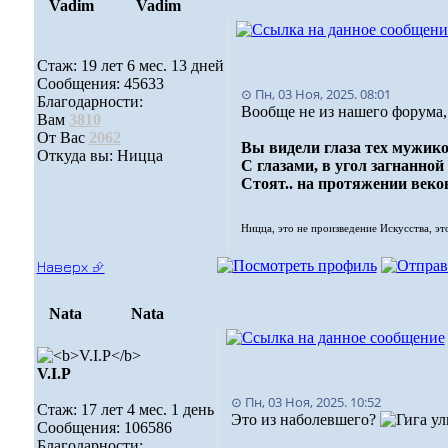
Vadim
Vadim
Стаж: 19 лет 6 мес. 13 дней
Сообщения: 45633
⊙ Пн, 03 Ноя, 2025. 08:01
Благодарности:
Вообще не из нашего форума, 
Вам
3810
От Вас
2062
Вы видели глаза тех мужико
Откуда вы: Ницца
С глазами, в угол загнанной 
Стоят.. на протяжении веков
Ницца, это не произведение Искусства, эт
Наверх ⮵
Nata
Nata
V.I.Р
⊙ Пн, 03 Ноя, 2025. 10:52
Стаж: 17 лет 4 мес. 1 день
Это из наболевшего?
Сообщения: 106586
Благодарности: