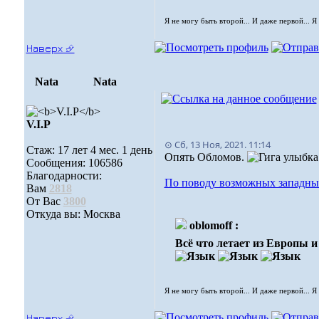
Я не могу быть второй... И даже первой... Я
Наверх ⮵
Nata
Nata
V.I.Р
⊙ Сб, 13 Ноя, 2021. 11:14
Стаж: 17 лет 4 мес. 1 день
Опять Обломов.
Сообщения: 106586
Благодарности:
По поводу возможных западных
Вам
2818
От Вас
3800
Откуда вы: Москва
oblomoff :
Всё что летает из Европы 
Я не могу быть второй... И даже первой... Я
Наверх ⮵