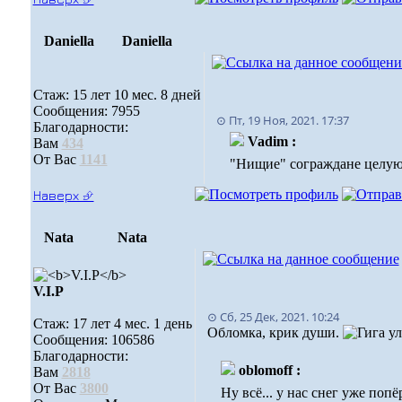
Daniella
Daniella
Стаж: 15 лет 10 мес. 8 дней
Сообщения: 7955
⊙ Пт, 19 Ноя, 2021. 17:37
Благодарности:
Vadim :
Вам
434
От Вас
1141
"Нищие" сограждане целую 
Наверх ⮵
Nata
Nata
V.I.Р
⊙ Сб, 25 Дек, 2021. 10:24
Стаж: 17 лет 4 мес. 1 день
Обломка, крик души.
Сообщения: 106586
Благодарности:
oblomoff :
Вам
2818
От Вас
3800
Ну всё... у нас снег уже поп