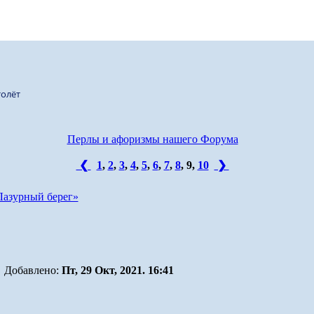
олёт
Перлы и афоризмы нашего Форума
❮
1
,
2
,
3
,
4
,
5
,
6
,
7
,
8
,
9
,
10
❯
Лазурный берег»
Добавлено:
Пт, 29 Окт, 2021. 16:41