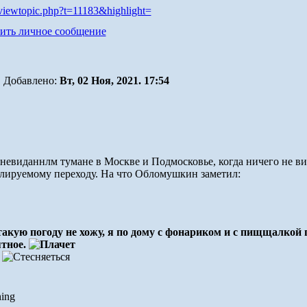
viewtopic.php?t=11183&highlight=
Добавлено:
Вт, 02 Ноя, 2021. 17:54
невиданнлм тумане в Москве и Подмосковье, когда ничего не ви
улируемому переходу. На что Обломушкин заметил:
 такую погоду не хожу, я по дому с фонариком и с пищщалкой п
ятное.