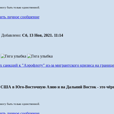
 могу быть только единственной.
Добавлено:
Сб, 13 Ноя, 2021. 11:14
 санкций к "Аэрофлоту" из-за мигрантского кризиса на границ
и США в Юго-Восточную Азию и на Дальний Восток - это чёрн
 могу быть только единственной.