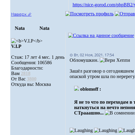
https://nice-gorod.com/phpBB2/
Наверх ⮵
Nata
Nata
V.I.Р
⊙ Вт, 02 Ноя, 2021. 17:54
Стаж: 17 лет 4 мес. 1 день
Обломушкин.
Сообщения: 106586
Благодарности:
Зашёл разговор о сегодняшнем 
Вам
2818
опаской утром шла по неререг
От Вас
3800
Откуда вы: Москва
oblomoff :
Я не то что по переходам в
наткнуться на нечто непон
СТрааашно...