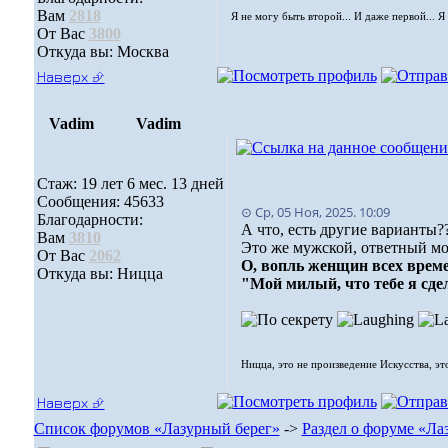
Вам
2818
Я не могу быть второй... И даже первой... Я
От Вас
3800
Откуда вы: Москва
Наверх ⮵
Vadim
Vadim
Стаж: 19 лет 6 мес. 13 дней
Сообщения: 45633
⊙ Ср, 05 Ноя, 2025. 10:09
Благодарности:
А что, есть другие варианты?
Вам
3810
Это же мужской, ответный мо
От Вас
2062
О, вопль женщин всех време
Откуда вы: Ницца
"Мой милый, что тебе я сде
Ницца, это не произведение Искусства, эт
Наверх ⮵
Список форумов «Лазурный берег»
->
Раздел о форуме «Ла