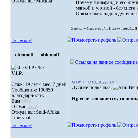
Откуда вы: Москва
Почему Вильфанд и его друз
мягкой и уютной - без снега 
Обязательно надо в душу на
Я не могу быть второй... И даже первой... Я
Наверх ⮵
oblomoff
oblomoff
V.I.P.
⊙ Пт, 11 Мар, 2022. 03:11
Стаж: 19 лет 4 мес. 7 дней
Дуся не подкачала.
Выру
Сообщения: 100850
Благодарности:
Ну, если так хочется, то поп
Вам
1512
От Вас
2572
Откуда вы: Suid-Afrika,
Transvaal
Наверх ⮵