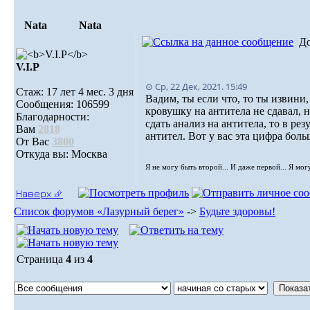
Nata
Nata
Д
V.I.Р
⊙ Ср, 22 Дек, 2021. 15:49
Стаж: 17 лет 4 мес. 3 дня
Вадим, ты если что, то ты извини
Сообщения: 106599
кровушку на антитела не сдавал, 
Благодарности:
сдать анализ на антитела, то в ре
Вам
2818
антител. Вот у вас эта цифра бол
От Вас
3800
Откуда вы: Москва
Я не могу быть второй... И даже первой... Я мог
Наверх ⮵
Список форумов «Лазурный берег»
->
Будьте здоровы!
Страница
4
из
4