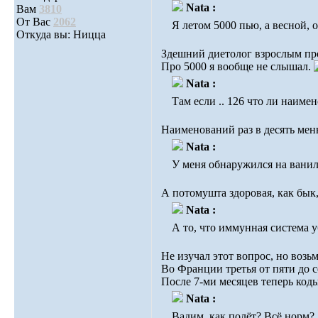
Nata :
Вам
3810
От Вас
2062
Я летом 5000 пью, а весной, 
Откуда вы: Ницца
Здешний диетолог взрослым про
Про 5000 я вообще не слышал.
Nata :
Там если .. 126 что ли наимен
Наименований раз в десять мень
Nata :
У меня обнаружился на ванил
А потомушта здоровая, как бык,
Nata :
А то, что иммунная система у
Не изучал этот вопрос, но возьм
Во Франции третья от пяти до с
После 7-ми месяцев теперь код
Nata :
Вадим, как полёт? Всё норм?