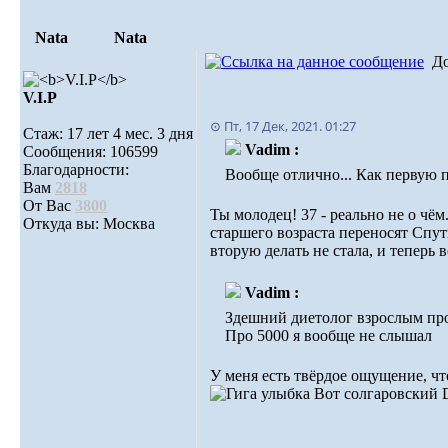
Nata
Nata
Д
V.I.Р
⊙ Пт, 17 Дек, 2021. 01:27
Стаж: 17 лет 4 мес. 3 дня
Vadim :
Сообщения: 106599
Благодарности:
Вообще отлично... Как первую пе
Вам
2818
От Вас
3800
Ты молодец! 37 - реально не о чё
Откуда вы: Москва
старшего возраста переносят Спут
вторую делать не стала, и теперь 
Vadim :
Здешний диетолог взрослым про
Про 5000 я вообще не слышал
У меня есть твёрдое ощущение, ч
Вот солгаровский 