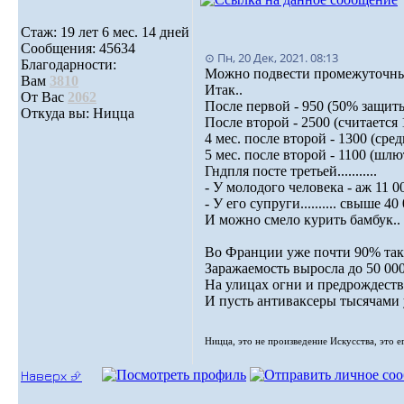
Стаж: 19 лет 6 мес. 14 дней
Сообщения: 45634
⊙ Пн, 20 Дек, 2021. 08:13
Благодарности:
Можно подвести промежуточные 
Вам
3810
Итак..
От Вас
2062
После первой - 950 (50% защит
Откуда вы: Ницца
После второй - 2500 (считается
4 мес. после второй - 1300 (сре
5 мес. после второй - 1100 (шл
Гндпля посте третьей...........
- У молодого человека - аж 11 00
- У его супруги.......... свыше 40
И можно смело курить бамбук..
Во Франции уже почти 90% так 
Заражаемость выросла до 50 000
На улицах огни и предрождестве
И пусть антиваксеры тысячами 
Ницца, это не произведение Искусства, это е
Наверх ⮵