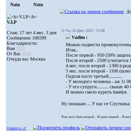
Nata
Nata
Д
V.I.Р
⊙ Пн, 20 Дек, 2021. 12:38
Стаж: 17 лет 4 мес. 3 дня
Vadim :
Сообщения: 106599
Благодарности:
Можно подвести промежуточные 
Вам
2818
Итак..
От Вас
3800
После первой - 950 (50% защит
Откуда вы: Москва
После второй - 2500 (считается
4 мес. после второй - 1300 (сред
5 мес. после второй - 1100 (шл
Гндпля посте третьей...........
- У молодого человека - аж 11 000
- У его супруги.......... свыше 40
И можно смело курить бамбук
Ну нинаааю ... У нас от Спутника
Я не могу быть второй... И даже первой... Я мог
Наверх ⮵