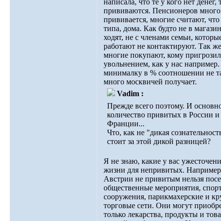
написала, что те у кого нет денег, 
прививаются. Пенсионеров много
прививается, многие считают, что 
типа, дома. Как будто не в магази
ходят, не с членами семьи, которы
работают не контактируют. Так ж
многие покупают, кому пригрози
увольнением, как у нас например.
минималку в % соотношении не т
много москвичей получает.
Vadim :
Прежде всего поэтому. И основн
количество привитых в России и
Франции...
Что, как не "дикая сознательност
стоит за этой дикой разницей?
Я не знаю, какие у вас ужесточени
жизни для непривитых. Например
Австрии не привитым нельзя пос
общественные мероприятия, спор
сооружения, парикмахерские и к
торговые сети. Они могут приобр
только лекарства, продукты и тов