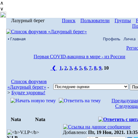
∧
∨
Лазурный берег
Поиск
Пользователи
Группы
По
⦁ Главная
Профиль
Личка
Реги
Первая COVID-вакцина в мире - из России
❮
1
,
2
,
3
,
4
,
5
,
6
,
7
,
8
,
9
,
10
Список форумов
«Лазурный берег»
-
>
Будьте здоровы!
Предыдущая
Следующая
Nata
Nata
Добавлено:
Пт, 19 Ноя, 2021. 13:35
V.I.Р