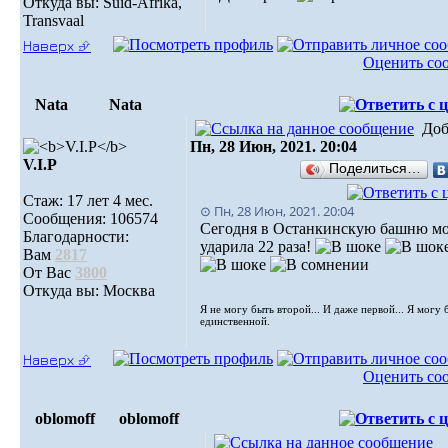
Откуда вы: Suid-Afrika,
Transvaal
Наверх ⮵
Оценить со
Nata
Nata
Доб
Пн, 28 Июн, 2021. 20:04
V.I.Р
Поделиться…
Стаж: 17 лет 4 мес.
⊙ Пн, 28 Июн, 2021. 20:04
Сообщения: 106574
Сегодня в Останкинскую башню м
Благодарности:
ударила 22 раза!
Вам
2817
От Вас
3800
Откуда вы: Москва
Я не могу быть второй... И даже первой... Я могу 
единственной.
Наверх ⮵
Оценить со
oblomoff
oblomoff