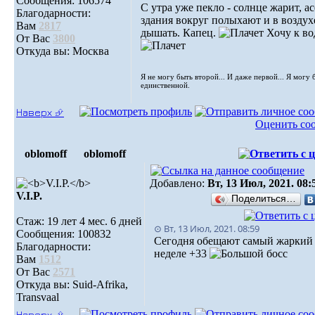
Сообщения: 106574
С утра уже пекло - солнце жарит, а
Благодарности:
здания вокруг полыхают и в воздух
Вам
2817
дышать. Капец.
Хочу к во
От Вас
3800
Откуда вы: Москва
Я не могу быть второй... И даже первой... Я могу 
единственной.
Наверх ⮵
Оценить со
oblomoff
oblomoff
Добавлено:
Вт, 13 Июл, 2021. 08:
V.I.P.
Поделиться…
Стаж: 19 лет 4 мес. 6 дней
⊙ Вт, 13 Июл, 2021. 08:59
Сообщения: 100832
Сегодня обещают самый жаркий 
Благодарности:
неделе +33
Вам
1512
От Вас
2571
Откуда вы: Suid-Afrika,
Transvaal
Наверх ⮵