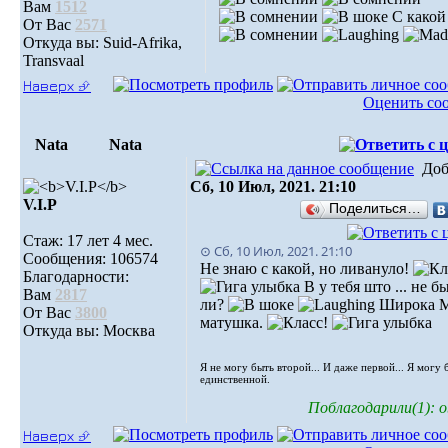
Вам
1512
С какой
От Вас
2571
Откуда вы: Suid-Afrika,
Transvaal
Наверх ⮵
Оценить со
Nata
Nata
Доб
Сб, 10 Июл, 2021. 21:10
V.I.Р
Поделиться…
Стаж: 17 лет 4 мес.
⊙ Сб, 10 Июл, 2021. 21:10
Сообщения: 106574
Не знаю с какой, но ливануло!
Благодарности:
В у тебя што ... не б
Вам
2817
ли?
Широка М
От Вас
3800
матушка.
Откуда вы: Москва
Я не могу быть второй... И даже первой... Я могу 
единственной.
Поблагодарили(1): o
Наверх ⮵