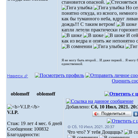
становится опасной.
Но се
понятно откуда, из ясного, немного
как бы туманного неба, вдруг лива
дождь!!! С таким ветром!
капли летели практически горизонт
И сей
как из ведра и опять же непонятно 
Я не могу быть второй... И даже первой... Я могу 
единственной.
Наверх ⮵
Оценить со
oblomoff
oblomoff
Добавлено:
Сб, 10 Июл, 2021. 20:
V.I.P.
Поделиться…
Стаж: 19 лет 4 мес. 6 дней
⊙ Сб, 10 Июл, 2021. 20:37
Сообщения: 100832
Что что? У тебя Дощщщь?
Благодарности: