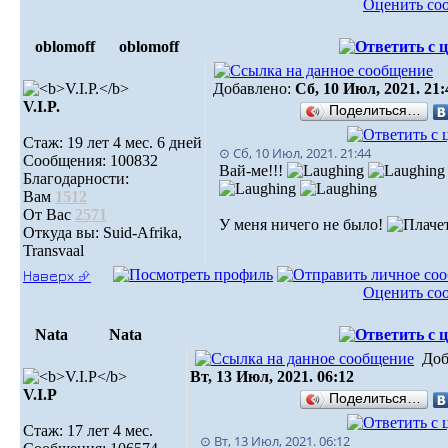
Оценить со
oblomoff
oblomoff
Добавлено:
Сб, 10 Июл, 2021. 21:
V.I.P.
Поделиться…
Стаж: 19 лет 4 мес. 6 дней
⊙ Сб, 10 Июл, 2021. 21:44
Сообщения: 100832
Вай-ме!!!
Благодарности:
Вам
1512
От Вас
2571
У меня ничего не было!
Откуда вы: Suid-Afrika,
Transvaal
Наверх ⮵
Оценить со
Nata
Nata
Доб
Вт, 13 Июл, 2021. 06:12
V.I.Р
Поделиться…
Стаж: 17 лет 4 мес.
⊙ Вт, 13 Июл, 2021. 06:12