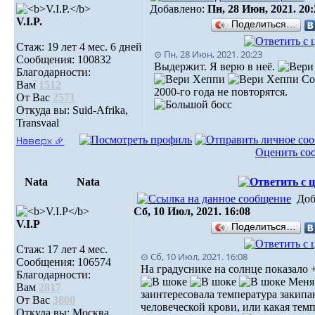
Добавлено:
Пн, 28 Июн, 2021. 20:
V.I.P.
Поделиться…
Стаж: 19 лет 4 мес. 6 дней
⊙ Пн, 28 Июн, 2021. 20:23
Сообщения: 100832
Выдержит. Я верю в неё.
Благодарности:
Со
Вам
1512
2000-го года не повторятся.
От Вас
2571
Откуда вы: Suid-Afrika,
Transvaal
Наверх ⮵
Оценить со
Nata
Nata
Доб
Сб, 10 Июл, 2021. 16:08
V.I.Р
Поделиться…
Стаж: 17 лет 4 мес.
⊙ Сб, 10 Июл, 2021. 16:08
Сообщения: 106574
На градуснике на солнце показало +
Благодарности:
Меня
Вам
2817
заинтересовала температура закипа
От Вас
3800
человеческой крови, или какая тем
Откуда вы: Москва