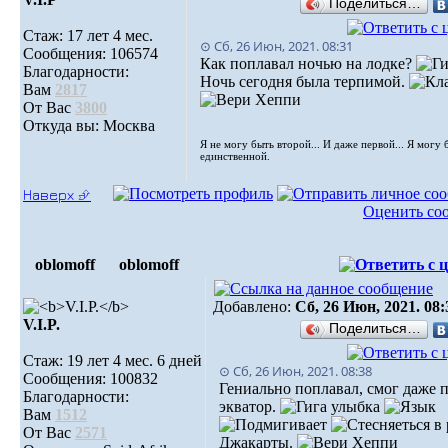
Поделиться…
Стаж: 17 лет 4 мес.
⊙ Сб, 26 Июн, 2021. 08:31
Сообщения: 106574
Как поплавал ночью на лодке?
Благодарности:
Ночь сегодня была терпимой.
Вам
2817
От Вас
3800
Откуда вы: Москва
Я не могу быть второй... И даже первой... Я могу 
единственной.
Наверх ⮵
Оценить со
oblomoff
oblomoff
Добавлено:
Сб, 26 Июн, 2021. 08:
V.I.P.
Поделиться…
Стаж: 19 лет 4 мес. 6 дней
⊙ Сб, 26 Июн, 2021. 08:38
Сообщения: 100832
Гениально поплавал, смог даже 
Благодарности:
экватор.
Вам
1512
в 
От Вас
2571
Джакарты.