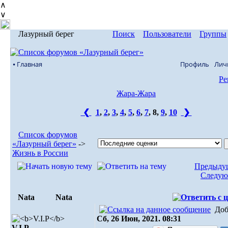
∧
∨
Лазурный берег
Поиск
Пользователи
Группы
⦁ Главная
Профиль
Лич
Ре
Жара-Жара
❮
1
,
2
,
3
,
4
,
5
,
6
,
7
,
8
,
9
,
10
❯
Список форумов
«Лазурный берег»
->
Жизнь в России
Предыдущ
Следую
Nata
Nata
Доб
Сб, 26 Июн, 2021. 08:31
V.I.Р