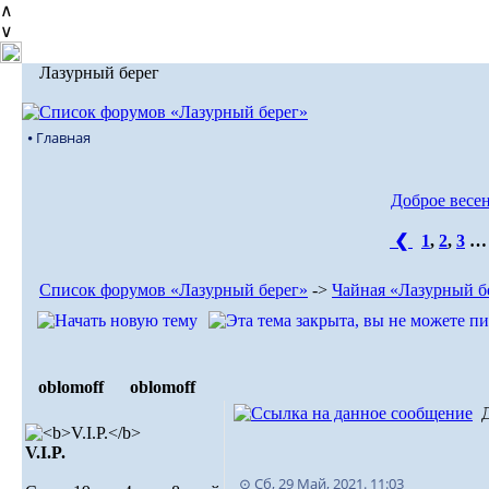
∧
∨
Лазурный берег
⦁ Главная
Доброе весен
❮
1
,
2
,
3
Список форумов «Лазурный берег»
->
Чайная «Лазурный б
oblomoff
oblomoff
V.I.P.
⊙ Сб, 29 Май, 2021. 11:03