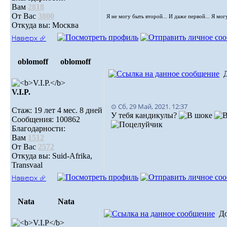
Вам
2818
От Вас
3800
Я не могу быть второй... И даже первой... Я мог
Откуда вы: Москва
Наверх ⮵
oblomoff
oblomoff
V.I.P.
⊙ Сб, 29 Май, 2021. 12:37
Стаж: 19 лет 4 мес. 8 дней
У тебя кандикулы?
Сообщения: 100862
Благодарности:
Вам
1512
От Вас
2572
Откуда вы: Suid-Afrika,
Transvaal
Наверх ⮵
Nata
Nata
Д