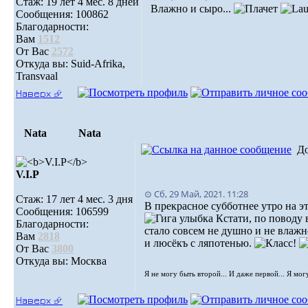
Стаж: 19 лет 4 мес. 8 дней
Влажно и сыро...
Сообщения: 100862
Благодарности:
Вам
1512
От Вас
2572
Откуда вы: Suid-Afrika,
Transvaal
Наверх ⮵
Nata
Nata
Д
V.I.Р
⊙ Сб, 29 Май, 2021. 11:28
Стаж: 17 лет 4 мес. 3 дня
В прекрасное субботнее утро на 
Сообщения: 106599
Кстати, по поводу 
Благодарности:
стало совсем не душно и не влажн
Вам
2818
и люсёкъ с ляпотенью.
От Вас
3800
Откуда вы: Москва
Я не могу быть второй... И даже первой... Я мог
Наверх ⮵