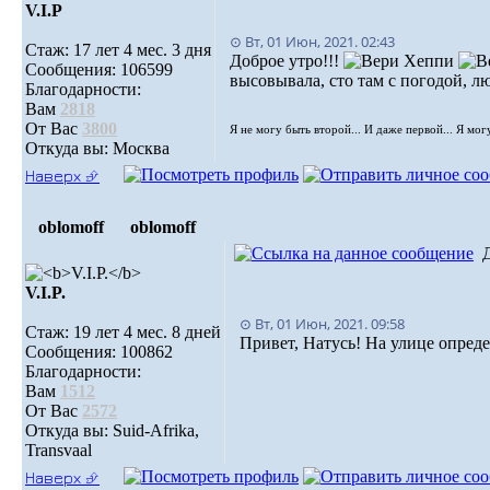
V.I.Р
⊙ Вт, 01 Июн, 2021. 02:43
Стаж: 17 лет 4 мес. 3 дня
Доброе утро!!!
Сообщения: 106599
высовывала, сто там с погодой, л
Благодарности:
Вам
2818
От Вас
3800
Я не могу быть второй... И даже первой... Я мог
Откуда вы: Москва
Наверх ⮵
oblomoff
oblomoff
V.I.P.
⊙ Вт, 01 Июн, 2021. 09:58
Стаж: 19 лет 4 мес. 8 дней
Привет, Натусь! На улице опред
Сообщения: 100862
Благодарности:
Вам
1512
От Вас
2572
Откуда вы: Suid-Afrika,
Transvaal
Наверх ⮵