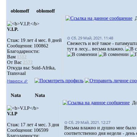
oblomoff
oblomoff
V.I.P.
⊙ Сб, 29 Май, 2021. 11:48
Стаж: 19 лет 4 мес. 8 дней
Свежесть и всё такое - патамушт
Сообщения: 100862
тут в лесу... весьма влажно.
Благодарности:
Вам
1512
От Вас
2572
Откуда вы: Suid-Afrika,
Transvaal
Наверх ⮵
Nata
Nata
Д
V.I.Р
⊙ Сб, 29 Май, 2021. 12:27
Стаж: 17 лет 4 мес. 3 дня
Весьма влажно и душно мне было в
Сообщения: 106599
соответственно дня недели - день 
Благодарности: