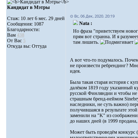
Кандидат в Мэтры
⊙ Вс, 06 Дек, 2020. 20:19
Стаж: 10 лет 6 мес. 29 дней
Nata :
Сообщения: 1087
Благодарности:
Но фраза "приветствуем новог
Вам
438
прям вот странна. И я разумеет
От Вас
5
там лишить.
Откуда вы: Оттуда
А вот что-то подумалось. Поче
не произвести ребрендинг? Мн
идея.
Была такая старая история с 
далёком 1819 году указанный к
русской Финляндии и чтобы не 
страшным бренд-неймом Sinebry
наследники, не суть важно) пе
получившаяся в результате этой
заменили на "K" из соображени
до наших дней (в 1999 продана, 
Может быть проведём конкурс (
малоответственными женщинами