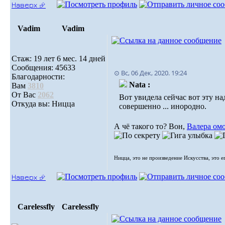
Наверх ⮵
Vadim
Vadim
Стаж: 19 лет 6 мес. 14 дней
Сообщения: 45633
⊙ Вс, 06 Дек, 2020. 19:24
Благодарности:
Nata :
Вам
3810
От Вас
2062
Вот увидела сейчас вот эту над
Откуда вы: Ницца
совершенно ... инородно.
А чё такого то? Вон,
Валера ом
Ницца, это не произведение Искусства, это е
Наверх ⮵
Carelessfly
Carelessfly