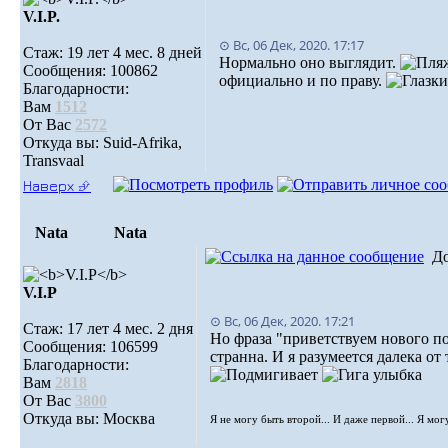
V.I.P.
⊙ Вс, 06 Дек, 2020. 17:17
Стаж: 19 лет 4 мес. 8 дней
Нормально оно выглядит.
Сообщения: 100862
официально и по праву.
Благодарности:
Вам
1512
От Вас
2572
Откуда вы: Suid-Afrika,
Transvaal
Наверх ⮵
Nata
Nata
Д
V.I.Р
⊙ Вс, 06 Дек, 2020. 17:21
Стаж: 17 лет 4 мес. 2 дня
Но фраза "приветствуем нового п
Сообщения: 106599
странна. И я разумеется далека от 
Благодарности:
Вам
2818
От Вас
3800
Откуда вы: Москва
Я не могу быть второй... И даже первой... Я мог