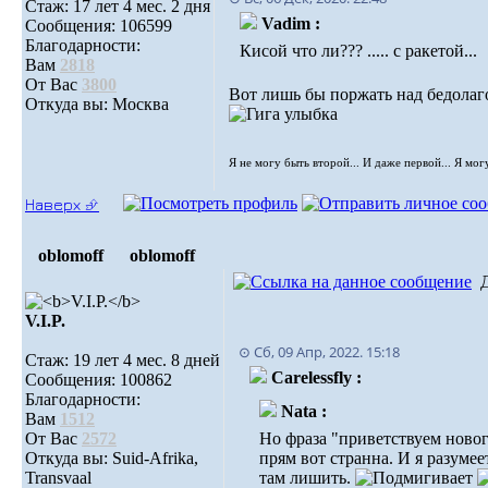
Стаж: 17 лет 4 мес. 2 дня
Vadim :
Сообщения: 106599
Благодарности:
Кисой что ли??? ..... с ракетой...
Вам
2818
От Вас
3800
Вот лишь бы поржать над бедолаг
Откуда вы: Москва
Я не могу быть второй... И даже первой... Я мог
Наверх ⮵
oblomoff
oblomoff
V.I.P.
⊙ Сб, 09 Апр, 2022. 15:18
Стаж: 19 лет 4 мес. 8 дней
Carelessfly :
Сообщения: 100862
Благодарности:
Nata :
Вам
1512
От Вас
2572
Но фраза "приветствуем ново
Откуда вы: Suid-Afrika,
прям вот странна. И я разумеет
Transvaal
там лишить.