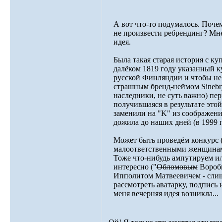
А вот что-то подумалось. Поче
не произвести ребрендинг? Мн
идея.
Была такая старая история с 
далёком 1819 году указанный к
русской Финляндии и чтобы не 
страшным бренд-неймом Sinebry
наследники, не суть важно) пе
получившаяся в результате этой
заменили на "K" из соображени
дожила до наших дней (в 1999 п
Может быть проведём конкурс 
малоответственными женщинам
Тоже что-нибудь ампутируем или
интересно ("
Обломовым
Воробь
Ипполитом Матвеевичем - слиш
рассмотреть аватарку, подпись 
меня вечерняя идея возникла...