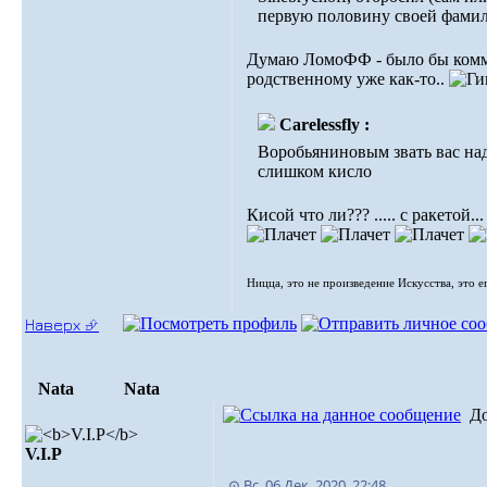
первую половину своей фами
Думаю ЛомоФФ - было бы комме
родственному уже как-то..
Carelessfly :
Воробьяниновым звать вас на
слишком кисло
Кисой что ли??? ..... с ракетой..
Ницца, это не произведение Искусства, это е
Наверх ⮵
Nata
Nata
Д
V.I.Р
⊙ Вс, 06 Дек, 2020. 22:48