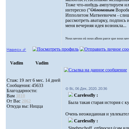
Тоже что-нибудь ампутируем или
интересно ("
Обломовым
Воробь
Ипполитом Матвеевичем - слиш
рассмотреть аватарку, подпись 
меня вечерняя идея возникла...
Nous savons où nous allons parce que nous sa
Наверх ⮵
Vadim
Vadim
Стаж: 19 лет 6 мес. 14 дней
Сообщения: 45633
⊙ Вс, 06 Дек, 2020. 20:36
Благодарности:
Carelessfly :
Вам
3810
От Вас
2062
Была такая старая история с
Откуда вы: Ницца
Очень неожиданная и увлекател
Carelessfly :
Sinebrychoff, отбросил (сам и