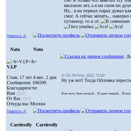
Ой! Я только что заметил эту тем
миллион лет, а я ни сном ни дух
Ну... я на первых парах думал ка
смог. А сейчас менять... наверно
путаницу, то и сё.
Наверх ⮵
Nata
Nata
Д
V.I.Р
⊙ Сб, 09 Апр, 2022. 15:20
Стаж: 17 лет 4 мес. 2 дня
Ну уж нет! Тогда Обломка перест
Сообщения: 106599
Благодарности:
Вам
2818
Я не могу быть второй... И даже первой... Я мог
От Вас
3800
Откуда вы: Москва
Наверх ⮵
Carelessfly
Carelessfly