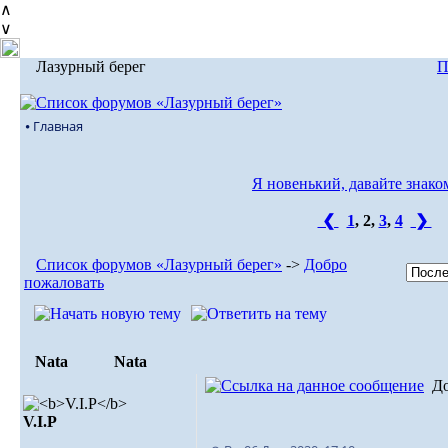
∧
∨
Лазурный берег
П
⦁ Главная
Я новенький, давайте знако
❮
1
,
2
,
3
,
4
❯
Список форумов «Лазурный берег»
->
Добро
пожаловать
Nata
Nata
Д
V.I.Р