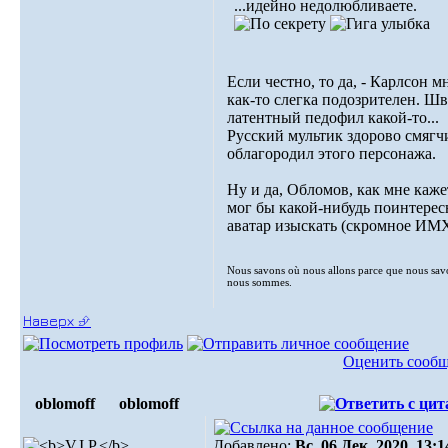
...идейно недолюбливаете.
Если честно, то да, - Карлсон м
как-то слегка подозрителен. Ш
латентный пeдофил какой-то...
Русский мультик здорово смягч
облагородил этого персонажа.
Ну и да, Обломов, как мне каже
мог бы какой-нибудь поинтерес
аватар изыскать (скромное ИМХ
Nous savons où nous allons parce que nous sav
nous sommes.
Наверх ⮵
Оценить сооб
oblomoff
oblomoff
Добавлено:
Вс, 06 Дек, 2020. 13:1