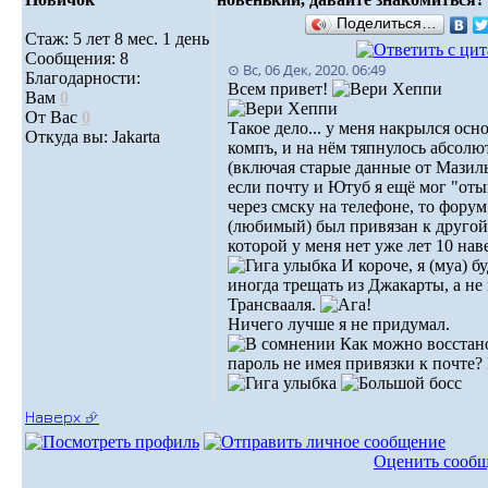
Поделиться…
Стаж: 5 лет 8 мес. 1 день
Сообщения: 8
⊙ Вс, 06 Дек, 2020. 06:49
Благодарности:
Всем привет!
Вам
0
От Вас
0
Такое дело... у меня накрылся осн
Откуда вы: Jakarta
компъ, и на нём тяпнулось абсолю
(включая старые данные от Мазилы
если почту и Ютуб я ещё мог "оты
через смску на телефоне, то форум
(любимый) был привязан к другой
которой у меня нет уже лет 10 наве
И короче, я (муа) б
иногда трещать из Джакарты, а не 
Трансвааля.
Ничего лучше я не придумал.
Как можно восстан
пароль не имея привязки к почте?
Наверх ⮵
Оценить сооб