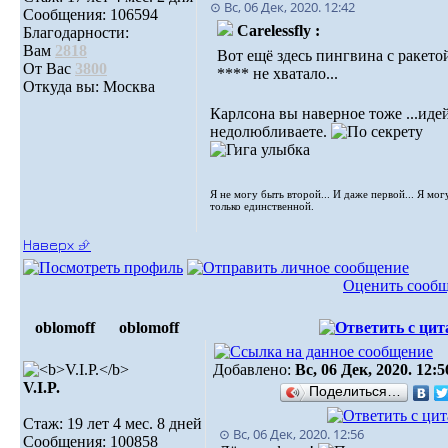
⊙ Вс, 06 Дек, 2020. 12:42
Сообщения: 106594
Carelessfly :
Благодарности:
Вам
2818
Вот ещё здесь пингвина с ракето
От Вас
3800
**** не хватало...
Откуда вы: Москва
Карлсона вы наверное тоже ...иде
недолюбливаете.
Я не могу быть второй... И даже первой... Я мог
только единственной.
Наверх ⮵
Оценить сооб
oblomoff
oblomoff
Добавлено:
Вс, 06 Дек, 2020. 12:5
V.I.P.
Поделиться…
Стаж: 19 лет 4 мес. 8 дней
⊙ Вс, 06 Дек, 2020. 12:56
Сообщения: 100858