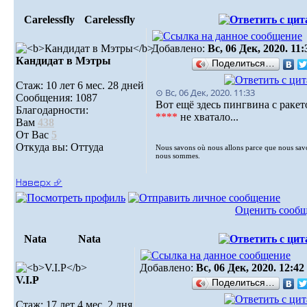
Carelessfly
Carelessfly
Добавлено:
Вс, 06 Дек, 2020. 11:
Кандидат в Мэтры
Поделиться…
Стаж: 10 лет 6 мес. 28 дней
⊙ Вс, 06 Дек, 2020. 11:33
Сообщения: 1087
Вот ещё здесь пингвина с ракет
Благодарности:
****
не хватало...
Вам
438
От Вас
5
Откуда вы: Оттуда
Nous savons où nous allons parce que nous sav
nous sommes.
Наверх ⮵
Оценить сооб
Nata
Nata
Добавлено:
Вс, 06 Дек, 2020. 12:42
V.I.Р
Поделиться…
Стаж: 17 лет 4 мес. 2 дня