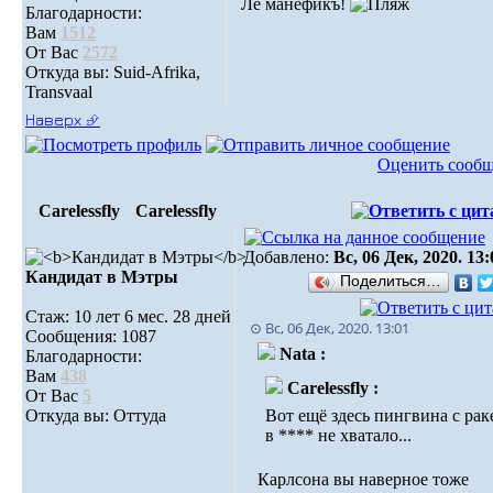
Лё манефикъ!
Благодарности:
Вам
1512
От Вас
2572
Откуда вы: Suid-Afrika,
Transvaal
Наверх ⮵
Оценить сооб
Carelessfly
Carelessfly
Добавлено:
Вс, 06 Дек, 2020. 13:
Кандидат в Мэтры
Поделиться…
Стаж: 10 лет 6 мес. 28 дней
⊙ Вс, 06 Дек, 2020. 13:01
Сообщения: 1087
Nata :
Благодарности:
Вам
438
Carelessfly :
От Вас
5
Откуда вы: Оттуда
Вот ещё здесь пингвина с рак
в **** не хватало...
Карлсона вы наверное тоже