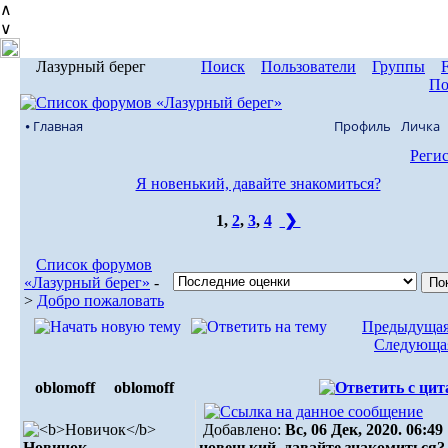
∧
∨
Лазурный берег
Поиск
Пользователи
Группы
По
⦁ Главная
Профиль
Личка
Реги
Я новенький, давайте знакомиться?
1
,
2
,
3
,
4
❯
Список форумов
«Лазурный берег»
-
>
Добро пожаловать
Предыдущая
Следующая
оblomoff
оblomoff
Добавлено:
Вс, 06 Дек, 2020. 06:49
Новичок
новенький, давайте знакомиться?