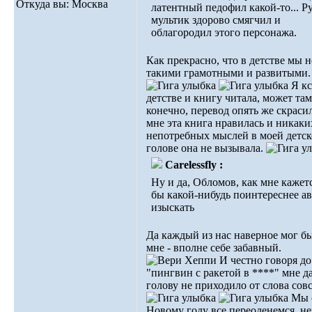
Откуда вы: Москва
латентный пeдофил какой-то... Р
мультик здорово смягчил и
облагородил этого персонажа.
Как прекрасно, что в детстве мы 
такими грамотными и развитыми.
Я кс
детстве и книгу читала, может там
конечно, перевод опять же скрасил
мне эта книга нравилась и никаки
непотребных мыслей в моей детс
голове она не вызывала.
Carelessfly :
Ну и да, Обломов, как мне кажетс
бы какой-нибудь поинтереснее ав
изыскать
Да каждый из нас наверное мог бы
мне - вполне себе забавный.
И честно говоря до
"пингвин с ракетой в ****" мне д
голову не приходило от слова сов
Мы с
Новому году все переоденемся, н