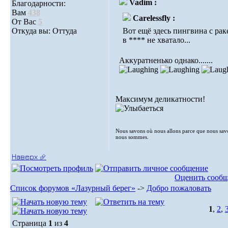
Vadim :
Благодарности:
Вам
438
Carelessfly :
От Вас
5
Откуда вы: Оттуда
Вот ещё здесь пингвина с рак
в **** не хватало...
Аккуратненько однако.......
Максимум деликатности!
Nous savons où nous allons parce que nous sav
nous sommes.
Наверх ⮵
Оценить сооб
Список форумов «Лазурный берег»
->
Добро пожаловать
1
,
2
,
Страница
1
из
4