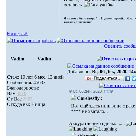
осталось.
Я не могу быть второй... И даже первой... Я мог
только единственной.
Наверх ⮵
Оценить сооб
Vadim
Vadim
Добавлено:
Вс, 06 Дек, 2020. 14:
Стаж: 19 лет 6 мес. 13 дней
Поделиться…
Сообщения: 45633
Благодарности:
⊙ Вс, 06 Дек, 2020. 14:49
Вам
3810
Carelessfly :
От Вас
2062
Откуда вы: Ницца
Вот ещё здесь пингвина с раке
**** не хватало...
Аккуратненько однако.......