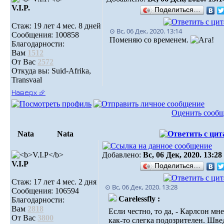
V.I.P.
Поделиться…
Стаж: 19 лет 4 мес. 8 дней
⊙ Вс, 06 Дек, 2020. 13:14
Сообщения: 100858
Поменяю со временем.
Благодарности:
Вам
1512
От Вас
2572
Откуда вы: Suid-Afrika,
Transvaal
Наверх ⮵
Оценить сооб
Nata
Nata
Добавлено:
Вс, 06 Дек, 2020. 13:28
V.I.Р
Поделиться…
Стаж: 17 лет 4 мес. 2 дня
⊙ Вс, 06 Дек, 2020. 13:28
Сообщения: 106594
Carelessfly :
Благодарности:
Вам
2818
Если честно, то да, - Карлсон мн
От Вас
3800
как-то слегка подозрителен. Шв