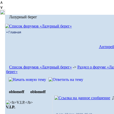
∧
∨
Лазурный берег
⦁ Главная
Антирей
Список форумов «Лазурный берег»
->
Раздел о форуме «Л
берег»
oblomoff
oblomoff
V.I.P.