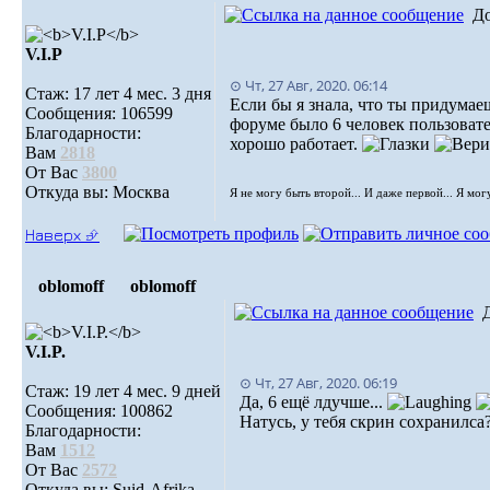
Д
V.I.Р
⊙ Чт, 27 Авг, 2020. 06:14
Стаж: 17 лет 4 мес. 3 дня
Если бы я знала, что ты придумаеш
Сообщения: 106599
форуме было 6 человек пользоват
Благодарности:
хорошо работает.
Вам
2818
От Вас
3800
Откуда вы: Москва
Я не могу быть второй... И даже первой... Я мог
Наверх ⮵
oblomoff
oblomoff
V.I.P.
⊙ Чт, 27 Авг, 2020. 06:19
Стаж: 19 лет 4 мес. 9 дней
Да, 6 ещё лдучше...
Сообщения: 100862
Натусь, у тебя скрин сохранилса
Благодарности:
Вам
1512
От Вас
2572
Откуда вы: Suid-Afrika,