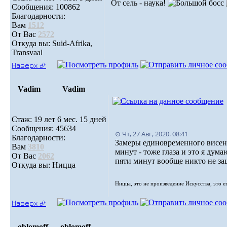
От сель - наука!
Сообщения: 100862
Благодарности:
Вам
1512
От Вас
2572
Откуда вы: Suid-Afrika,
Transvaal
Наверх ⮵
Vadim
Vadim
Стаж: 19 лет 6 мес. 15 дней
Сообщения: 45634
⊙ Чт, 27 Авг, 2020. 08:41
Благодарности:
Замеры единовременного висения
Вам
3810
минут - тоже глаза и это я дум
От Вас
2062
пяти минут вообще никто не за
Откуда вы: Ницца
Ницца, это не произведение Искусства, это е
Наверх ⮵
oblomoff
oblomoff