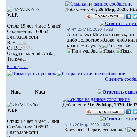
Добавлено:
Чт, 26 Мар, 2020. 16:
V.I.P.
Поделиться…
Стаж: 19 лет 4 мес. 9 дней
⊙ Чт, 26 Мар, 2020. 16:28
Сообщения: 100862
А это орех? Мне показалось, что 
Благодарности:
либо волосатое яблоко, либо кив
Вам
1512
крайнем случае.
От Вас
2572
Откуда вы: Suid-Afrika,
Transvaal
Наверх ⮵
Оценить сооб
Nata
Nata
Добавлено:
Чт, 26 Мар, 2020. 16:3
V.I.Р
Поделиться…
Стаж: 17 лет 4 мес. 3 дня
⊙ Чт, 26 Мар, 2020. 16:33
Сообщения: 106599
Кокос же! Я сразу его узнала!
Благодарности: