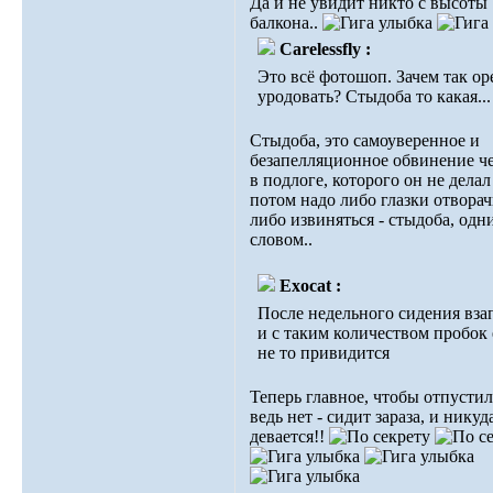
Да и не увидит никто с высоты
балкона..
Carelessfly :
Это всё фотошоп. Зачем так ор
уродовать? Стыдоба то какая...
Стыдоба, это самоуверенное и
безапелляционное обвинение ч
в подлоге, которого он не делал
потом надо либо глазки отворач
либо извиняться - стыдоба, одн
словом..
Exocat :
После недельного сидения вза
и с таким количеством пробок
не то привидится
Теперь главное, чтобы отпустило
ведь нет - сидит зараза, и никуд
девается!!