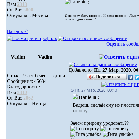
Вам
2818
От Вас
3800
Откуда вы: Москва
Я не могу быть второй... И даже первой... Я мог
только единственной.
Наверх ⮵
Оценить сооб
Vadim
Vadim
Добавлено:
Пт, 27 Мар, 2020. 00
Стаж: 19 лет 6 мес. 15 дней
Поделиться…
Сообщения: 45634
Благодарности:
⊙ Пт, 27 Мар, 2020. 00:40
Вам
3810
Daniella :
От Вас
2062
Откуда вы: Ницца
Вадюш, сделай ему из пластил
корону
Зачем природу уродовать??