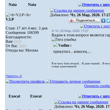
Nata
Nata
Добавлено:
Чт, 26 Мар, 2020. 17:2
V.I.Р
Поделиться…
Стаж: 17 лет 4 мес. 3 дня
⊙ Чт, 26 Мар, 2020. 17:27
Сообщения: 106599
Вадим в этом вопросе является га
Благодарности:
Вам
2818
Vadim :
От Вас
3800
Откуда вы: Москва
прикупил... кокосец....
Я не могу быть второй... И даже первой... Я мог
только единственной.
Наверх ⮵
Оценить сооб
Exocat
Exocat
Добавлено:
Чт, 26 Мар, 2020. 17