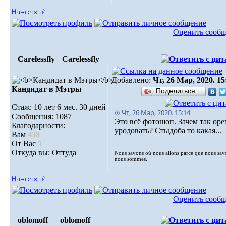
Наверх ⮵
Оценить сооб
Carelessfly
Carelessfly
Добавлено:
Чт, 26 Мар, 2020. 15
Кандидат в Мэтры
Поделиться…
Стаж: 10 лет 6 мес. 30 дней
⊙ Чт, 26 Мар, 2020. 15:14
Сообщения: 1087
Это всё фотошоп. Зачем так оре
Благодарности:
уродовать? Стыдоба то какая...
Вам
438
От Вас
5
Откуда вы: Оттуда
Nous savons où nous allons parce que nous sav
nous sommes.
Наверх ⮵
Оценить сооб
oblomoff
oblomoff