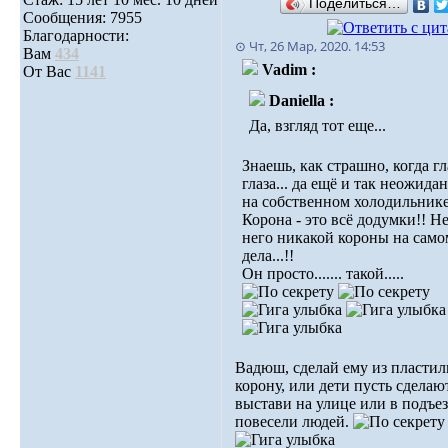
Поделиться…
Сообщения: 7955
Благодарности:
⊙ Чт, 26 Мар, 2020. 14:53
Вам
434
Vadim :
От Вас
1141
Daniella :
Да, взгляд тот еще...
Знаешь, как страшно, когда гл
глаза... да ещё и так неожидан
на собственном холодильнике.
Корона - это всё додумки!! Не
него никакой короны на само
дела...!!
Он просто....... такой.....
Вадюш, сделай ему из пласти
корону, или дети пусть сделаю
выстави на улице или в подъез
повесели людей.