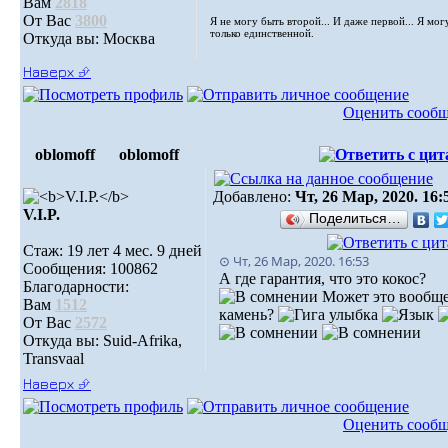
Вам
2818
От Вас
3800
Я не могу быть второй... И даже первой... Я мог
только единственной.
Откуда вы: Москва
Наверх ⮵
Оценить сооб
oblomoff
oblomoff
Добавлено:
Чт, 26 Мар, 2020. 16:
V.I.P.
Поделиться…
Стаж: 19 лет 4 мес. 9 дней
⊙ Чт, 26 Мар, 2020. 16:53
Сообщения: 100862
А где гарантия, что это кокос?
Благодарности:
Может это вообщ
Вам
1512
камень?
От Вас
2572
Откуда вы: Suid-Afrika,
Transvaal
Наверх ⮵
Оценить сооб