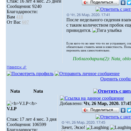
Стаж: 16 лет 4 мес. 25 дней
Поделиться…
Сообщения: 9240
Благодарности:
⊙ Чт, 26 Мар, 2020. 17:41
Вам
418
После недельного сидения взап
От Вас
607
с таким количеством пробок ещё
привидится.
Если кого-то во мне что-то не устраивает, со
обязательно ставить меня в известность. Поп
пережить шок самостоятельно.
Поблагодарили(2): Nata, oblo
Наверх ⮵
Оценить сооб
Nata
Nata
Добавлено:
Чт, 26 Мар, 2020. 17:4
V.I.Р
Поделиться…
Стаж: 17 лет 4 мес. 3 дня
⊙ Чт, 26 Мар, 2020. 17:45
Сообщения: 106599
Зачет, Экзо!
Благодарности: