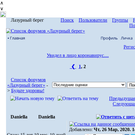
∧
∨
Лазурный берег
Поиск
Пользователи
Группы
По
⦁ Главная
Профиль
Личка
Реги
Увидел в лицо коронавирус....
❮
1
,
2
Список форумов
«Лазурный берег»
-
>
Будьте здоровы!
Предыдущая
Следующая
Daniella
Daniella
Добавлено:
Чт, 26 Мар, 2020. 1
Стаж: 15 лет 10 мес. 10 дней