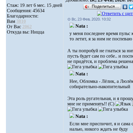
Стаж: 19 лет 6 мес. 15 дней
Поделиться…
Сообщения: 45634
Благодарности:
⊙ Вс, 23 Фев, 2020. 10:32
Вам
3810
Nata :
От Вас
2062
Откуда вы: Ницца
у меня последнее время пульс 
то летит, я за ним не поспеваю
А ты попробуй не гнаться за ни
пусть будет сам по себе.. и посп
не придётся, и проблема решена
Nata :
Нее, Обломка - Лёлик, а Люлёк
собирательно-накопительный
Эта роль ругательная, и я прошу
мне не применять!! (С)
Nata :
Если мне приспичит, я и сама 
налью, никого ждать не буду