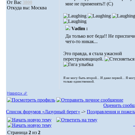
От Вас
3800
мне не применять!! (С)
Откуда вы: Москва
Vadim :
Да только вот беда!! Не приспич
чего-то никак...
Это правда, я стала ужасной
перестраховщицей.
Я не могу быть второй... И даже первой... Я мог
только единственной.
Наверх ⮵
Оценить сооб
Список форумов «Лазурный берег»
->
Поздравления и пожел
Страница
2
из
2