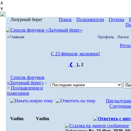
∧
∨
Лазурный берег
Поиск
Пользователи
Группы
По
⦁ Главная
Профиль
Личка
Реги
С 23 февраля, мальчики!
❮
1
,
2
Список форумов
«Лазурный берег»
-
>
Поздравления и
пожелания
Предыдущая
Следующая
Vadim
Vadim
Добавлено:
Вс, 23 Фев, 2020. 10