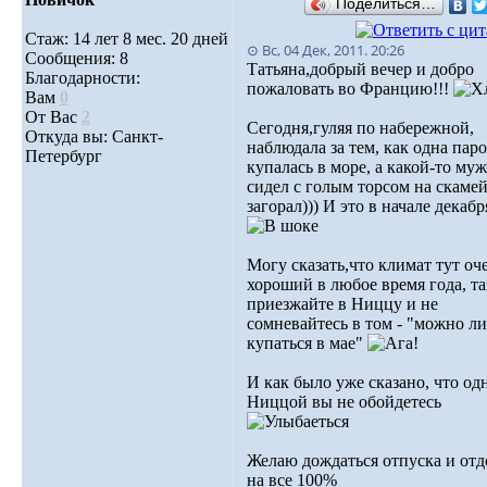
Поделиться…
Стаж: 14 лет 8 мес. 20 дней
⊙ Вс, 04 Дек, 2011. 20:26
Сообщения: 8
Татьяна,добрый вечер и добро
Благодарности:
пожаловать во Францию!!!
Вам
0
От Вас
2
Сегодня,гуляя по набережной,
Откуда вы: Санкт-
наблюдала за тем, как одна пар
Петербург
купалась в море, а какой-то му
сидел с голым торсом на скамей
загорал))) И это в начале декабря
Могу сказать,что климат тут оч
хороший в любое время года, та
приезжайте в Ниццу и не
сомневайтесь в том - "можно ли
купаться в мае"
И как было уже сказано, что од
Ниццой вы не обойдетесь
Желаю дождаться отпуска и отд
на все 100%