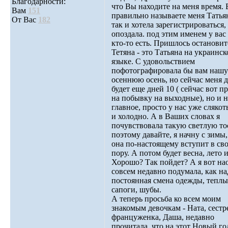
Благодарности:
что Вы находите на меня время. 
Вам
151
правильно называете меня Татьян
От Вас
182
так и хотела зарегистрироваться,
опоздала. под этим именем у вас
кто-то есть. Пришлось остановит
Тетяна - это Татьяна на украинс
языке. С удовольствием
пофотографировала бы вам нашу
осеннюю осень, но сейчас меня 
будет еще дней 10 ( сейчас вот п
на побывку на выходные), но и н
главное, просто у нас уже слякоть
и холодно. А в Ваших словах я
почувствовала такую светлую то
поэтому давайте, я начну с зимы,
она по-настоящему вступит в св
пору. А потом будет весна, лето и
Хорошо? Так пойдет? А я вот на
совсем недавно подумала, как на
постоянная смена одежды, теплы
сапоги, шубы.
А теперь просьба ко всем моим
знакомым девочкам - Ната, сестр
француженка, Даша, недавно
прочитала, что на этот Новый го