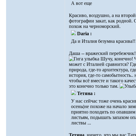
А вот еще
Красиво, воздушно, а на второй
фотографии закат, как родной. 
похож на черноморский.
Daria :
Да и Италия безумна красива!!
Даша -- вражеский перебежчик!
Шучу, конечно! 
может с Италией сравнится? Гд
природа, где-то архитектура, гд
история, где-то самобытность.. 
чтобы всё вместе и такого качес
это конечно только там.
Тетяна :
У нас сейчас тоже очень краси
осень(не похоже на начало зим
приятно походить по опавшим
листьям, подышать запахом о
листвы ...
Тетяна
, ничего, что мы вас Та