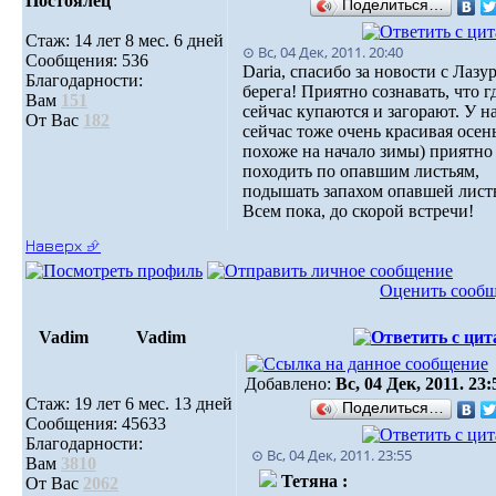
Постоялец
Поделиться…
Стаж: 14 лет 8 мес. 6 дней
⊙ Вс, 04 Дек, 2011. 20:40
Сообщения: 536
Daria, спасибо за новости с Лазу
Благодарности:
берега! Приятно сознавать, что г
Вам
151
сейчас купаются и загорают. У н
От Вас
182
сейчас тоже очень красивая осен
похоже на начало зимы) приятно
походить по опавшим листьям,
подышать запахом опавшей листв
Всем пока, до скорой встречи!
Наверх ⮵
Оценить сооб
Vadim
Vadim
Добавлено:
Вс, 04 Дек, 2011. 23:
Стаж: 19 лет 6 мес. 13 дней
Поделиться…
Сообщения: 45633
Благодарности:
⊙ Вс, 04 Дек, 2011. 23:55
Вам
3810
Тетяна :
От Вас
2062