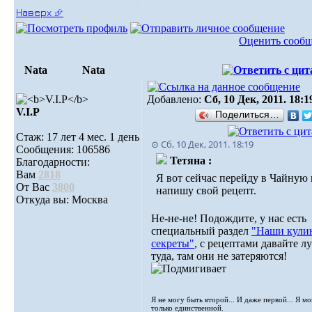
Наверх ⮵
Оценить сооб
Nata
Nata
Добавлено:
Сб, 10 Дек, 2011. 18:1
V.I.Р
Поделиться…
Стаж: 17 лет 4 мес. 1 день
⊙ Сб, 10 Дек, 2011. 18:19
Сообщения: 106586
Тетяна :
Благодарности:
Вам
2818
Я вот сейчас перейду в Чайную 
От Вас
3800
напишу свой рецепт.
Откуда вы: Москва
Не-не-не! Подождите, у нас есть
специальный раздел
"Наши кули
секреты"
, с рецептами давайте л
туда, там они не затеряются!
Я не могу быть второй... И даже первой... Я м
только единственной.