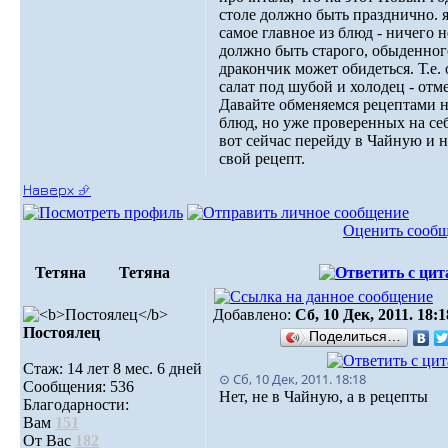
столе должно быть празднично. 
самое главное из блюд - ничего н
должно быть старого, обыденного
дракончик может обидеться. Т.е. 
салат под шубой и холодец - отме
Давайте обменяемся рецептами 
блюд, но уже проверенных на себ
вот сейчас перейду в Чайную и 
свой рецепт.
Наверх ⮵
Оценить сооб
Тетяна
Тетяна
Добавлено:
Сб, 10 Дек, 2011. 18:1
Постоялец
Поделиться…
Стаж: 14 лет 8 мес. 6 дней
⊙ Сб, 10 Дек, 2011. 18:18
Сообщения: 536
Нет, не в Чайную, а в рецепты
Благодарности:
Вам
151
От Вас
182