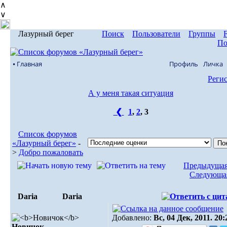
∧
∨
Лазурный берег
Поиск
Пользователи
Группы
По
⦁ Главная
Профиль
Личка
Реги
А у меня такая ситуация
❮
1
,
2
,
3
Список форумов
«Лазурный берег»
-
>
Добро пожаловать
Предыдущая
Следующая
Daria
Daria
Добавлено:
Вс, 04 Дек, 2011. 20:
Новичок