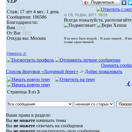
V.I.Р
Поделиться…
Стаж: 17 лет 4 мес. 1 день
⊙ Сб, 10 Дек, 2011. 18:53
Сообщения: 106586
Всегда пожалуйста, располагайте
Благодарности:
Вам
2818
От Вас
3800
Откуда вы: Москва
Я не могу быть второй... И даже первой... Я м
только единственной.
Наверх ⮵
Оценить сооб
Список форумов «Лазурный берег»
->
Добро пожаловать
❮
Страница
3
из
3
Ваши права в разделе:
Вы
не можете
начинать темы
Вы
не можете
отвечать на сообщения
Вы
не можете
редактировать свои сообщения