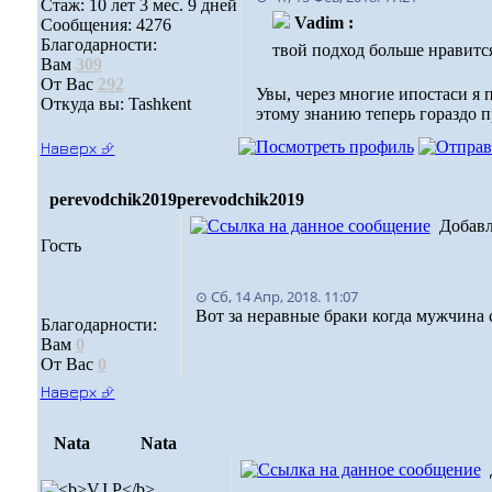
Стаж: 10 лет 3 мес. 9 дней
Vadim :
Сообщения: 4276
Благодарности:
твой подход больше нравится
Вам
309
От Вас
292
Увы, через многие ипостаси я 
Откуда вы: Tashkent
этому знанию теперь гораздо п
Наверх ⮵
perevodchik2019
perevodchik2019
Добав
Гость
⊙ Сб, 14 Апр, 2018. 11:07
Вот за неравные браки когда мужчина 
Благодарности:
Вам
0
От Вас
0
Наверх ⮵
Nata
Nata