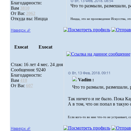
⊙ Вт, 13 Фев, 2018. 08:54
Благодарности:
Что то размыли, размешали, ра
Вам
3810
От Вас
2062
Откуда вы: Ницца
Ницца, это не произведение Искусства, эт
Наверх ⮵
Exocat
Exocat
Стаж: 16 лет 4 мес. 24 дня
Сообщения: 9240
⊙ Вт, 13 Фев, 2018. 09:11
Благодарности:
Vadim :
Вам
418
От Вас
607
Что то размыли, размешали, р
Так ничего и не было. Пока К
А в том, что он попал в такую 
Если кого-то во мне что-то не устраивает, 
Наверх ⮵