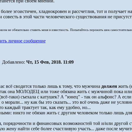
танется при своём мнении.
 более эгоистичен, хладнокровен и рассчетлив, тот и получает 
 совесть в этой части человеческого существования не присутст
совсем не обязательно ставить меня в известность. Попытайтесь пережить шок самостоятельн
Добавлено:
Чт, 15 Фев, 2018. 11:09
нас всё сводится только лишь к тому, что мужчина
должен
жить (е
, так она МОЛОДЕЦ или тоже обязана жить с мужчиной пока или 
(всё-таки) съехала с катушек? А "юнец" - так он альфонс? А есл
 морали... ну как бы это сказать... это всё очень даже не условн
 каждый трактует так, как ему удобно, но...
ными: никто не обязан жить с другим человеком только лишь для
, порядочности и финансовых возможностей той и/или другой с
ю жену найти себе более счастливую участь... даже после мучит