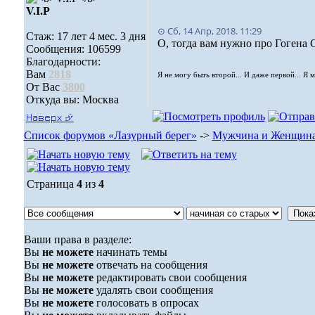
V.I.Р
⊙ Сб, 14 Апр, 2018. 11:29
Стаж: 17 лет 4 мес. 3 дня
О, тогда вам нужно про Гогена 
Сообщения: 106599
Благодарности:
Вам
2818
Я не могу быть второй... И даже первой... Я 
От Вас
3800
Откуда вы: Москва
Наверх ⮵
Список форумов «Лазурный берег»
->
Мужчина и Женщин
Страница
4
из
4
Ваши права в разделе:
Вы
не можете
начинать темы
Вы
не можете
отвечать на сообщения
Вы
не можете
редактировать свои сообщения
Вы
не можете
удалять свои сообщения
Вы
не можете
голосовать в опросах