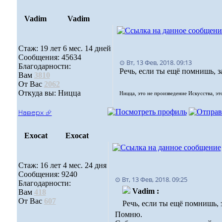
Vadim
Vadim
Стаж: 19 лет 6 мес. 14 дней
Сообщения: 45634
⊙ Вт, 13 Фев, 2018. 09:13
Благодарности:
Речь, если ты ещё помнишь, за
Вам
3810
От Вас
2062
Откуда вы: Ницца
Ницца, это не произведение Искусства, эт
Наверх ⮵
Exocat
Exocat
Стаж: 16 лет 4 мес. 24 дня
Сообщения: 9240
⊙ Вт, 13 Фев, 2018. 09:25
Благодарности:
Vadim :
Вам
418
От Вас
607
Речь, если ты ещё помнишь, з
Помню.