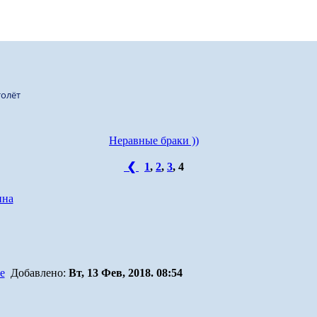
олёт
Неравные браки ))
❮
1
,
2
,
3
,
4
ина
Добавлено:
Вт, 13 Фев, 2018. 08:54