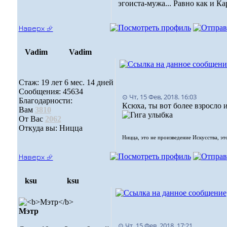
эгоиста-мужа... Равно как и Ка
Наверх ⮵
Vadim
Vadim
Стаж: 19 лет 6 мес. 14 дней
Сообщения: 45634
⊙ Чт, 15 Фев, 2018. 16:03
Благодарности:
Ксюха, ты вот более взросло и
Вам
3810
От Вас
2062
Откуда вы: Ницца
Ницца, это не произведение Искусства, эт
Наверх ⮵
ksu
ksu
Мэтр
⊙ Чт, 15 Фев, 2018. 17:21