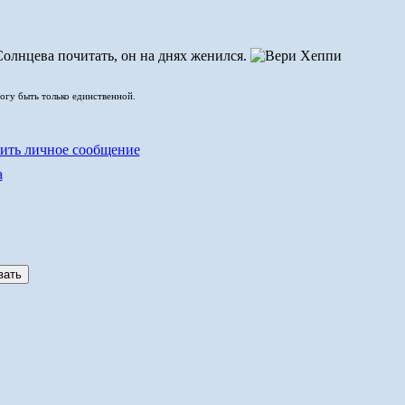
Солнцева почитать, он на днях женился.
могу быть только единственной.
а