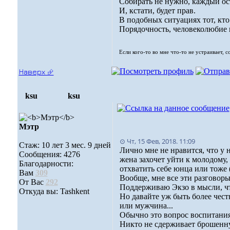
Собирать не нужно, каждый ос
И, кстати, будет прав.
В подобных ситуациях тот, кто
Порядочность, человеколюбие и
Если кого-то во мне что-то не устраивает, 
Наверх ⮵
ksu
ksu
Мэтр
⊙ Чт, 15 Фев, 2018. 11:09
Стаж: 10 лет 3 мес. 9 дней
Лично мне не нравится, что у 
Сообщения: 4276
жена захочет уйти к молодому
Благодарности:
отхватить себе юнца или тоже 
Вам
309
Вообще, мне все эти разговоры о
От Вас
292
Поддерживаю Экзо в мысли, что
Откуда вы: Tashkent
Но давайте уж быть более чест
или мужчина...
Обычно это вопрос воспитания
Никто не сдерживает брошенну