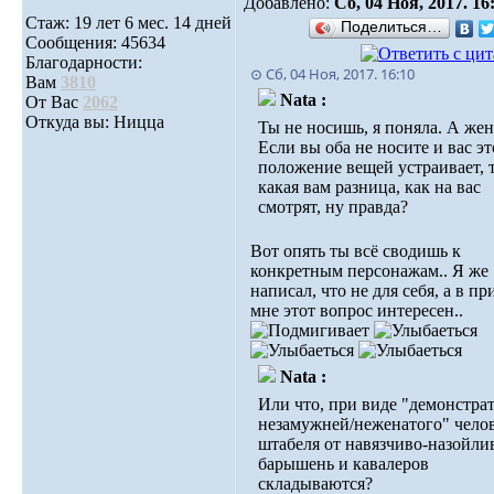
Добавлено:
Сб, 04 Ноя, 2017. 16
Стаж: 19 лет 6 мес. 14 дней
Поделиться…
Сообщения: 45634
Благодарности:
⊙ Сб, 04 Ноя, 2017. 16:10
Вам
3810
Nata :
От Вас
2062
Откуда вы: Ницца
Ты не носишь, я поняла. А жен
Если вы оба не носите и вас эт
положение вещей устраивает, 
какая вам разница, как на вас
смотрят, ну правда?
Вот опять ты всё сводишь к
конкретным персонажам.. Я же
написал, что не для себя, а в п
мне этот вопрос интересен..
Nata :
Или что, при виде "демонстра
незамужней/неженатого" чело
штабеля от навязчиво-назойл
барышень и кавалеров
складываются?