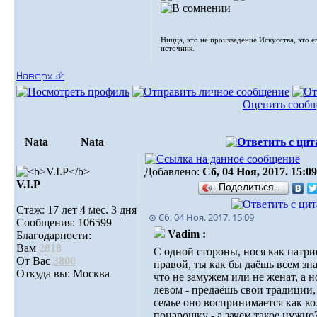
Ницца, это не произведение Искусства, это е
источник.
Наверх ⮵
Оценить сооб
Nata
Nata
Добавлено:
Сб, 04 Ноя, 2017. 15:09
V.I.Р
Поделиться…
Стаж: 17 лет 4 мес. 3 дня
⊙ Сб, 04 Ноя, 2017. 15:09
Сообщения: 106599
Vadim :
Благодарности:
Вам
2818
С одной стороны, нося как патри
От Вас
3800
правой, ты как бы даёшь всем зна
Откуда вы: Москва
что не замужем или не женат, а н
левом - предаёшь свои традиции, 
семье оно воспринимается как к
понарошку - а зачем такое нужно