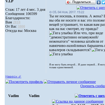
V.I.Р
Поделиться…
Стаж: 17 лет 4 мес. 3 дня
⊙ Сб, 04 Ноя, 2017. 15:22
Сообщения: 106599
Ты не носишь, я поняла. А жена? 
Благодарности:
вы оба не носите и вас это полож
Вам
2818
вещей устраивает, то какая вам ра
От Вас
3800
как на вас смотрят, ну правда?
Откуда вы: Москва
Или что, при виде
"демонстративно незамужней/
неженатого" человека штабеля от
навязчиво-назойливых барышень 
кавалеров складываются?
Я не могу быть второй... И даже первой... Я мог
только единственной.
Наверх ⮵
Оценить сооб
Vadim
Vadim