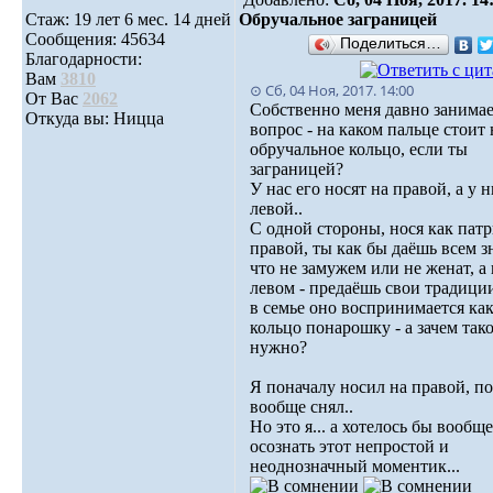
Стаж: 19 лет 6 мес. 14 дней
Обручальное заграницей
Сообщения: 45634
Поделиться…
Благодарности:
Вам
3810
⊙ Сб, 04 Ноя, 2017. 14:00
От Вас
2062
Собственно меня давно занима
Откуда вы: Ницца
вопрос - на каком пальце стоит
обручальное кольцо, если ты
заграницей?
У нас его носят на правой, а у н
левой..
С одной стороны, нося как патр
правой, ты как бы даёшь всем з
что не замужем или не женат, а 
левом - предаёшь свои традиции
в семье оно воспринимается ка
кольцо понарошку - а зачем так
нужно?
Я поначалу носил на правой, п
вообще снял..
Но это я... а хотелось бы вообще
осознать этот непростой и
неоднозначный моментик...