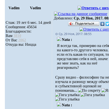
Vadim
Vadim
Добавлено:
Ср, 29 Ноя, 2017. 08
Стаж: 19 лет 6 мес. 14 дней
Поделиться…
Сообщения: 45634
Благодарности:
⊙ Ср, 29 Ноя, 2017. 08:55
Вам
3810
Nata :
От Вас
2062
Откуда вы: Ницца
Я всегда так, примеряю на себя
на какого-то другого человека
если есть какая-то ситуация, т
представляю себя в ней, иначе
же мне знать, как на неё
реагировать?
Сразу видно - философию ты н
изучала и разницу между объе
и субъективной оценкой не
понимаешь...
Nata :