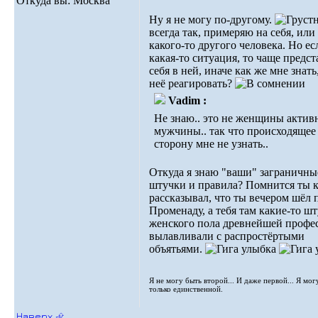
Откуда вы: Москва
Ну я не могу по-другому.
всегда так, примеряю на себя, или
какого-то другого человека. Но ес
какая-то ситуация, то чаще предс
себя в ней, иначе как же мне знать
неё реагировать?
Vadim :
Не знаю.. это не женщины актив
мужчины.. так что происходящее 
сторону мне не узнать..
Откуда я знаю "ваши" заграничны
штучки и правила? Помнится ты к
рассказывал, что ты вечером шёл 
Променаду, а тебя там какие-то ш
женского пола древнейшей профе
вылавливали с распростёртыми
объятьями.
Я не могу быть второй... И даже первой... Я мог
только единственной.
Наверх ⮵