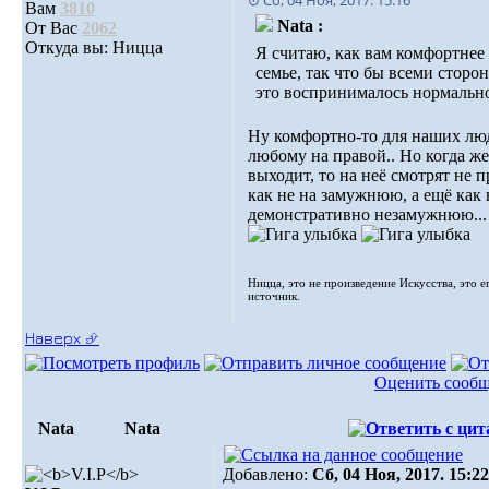
⊙ Сб, 04 Ноя, 2017. 15:16
Вам
3810
Nata :
От Вас
2062
Откуда вы: Ницца
Я считаю, как вам комфортнее
семье, так что бы всеми сторо
это воспринималось нормальн
Ну комфортно-то для наших лю
любому на правой.. Но когда 
выходит, то на неё смотрят не п
как не на замужнюю, а ещё как 
демонстративно незамужнюю...
Ницца, это не произведение Искусства, это е
источник.
Наверх ⮵
Оценить сооб
Nata
Nata
Добавлено:
Сб, 04 Ноя, 2017. 15:22