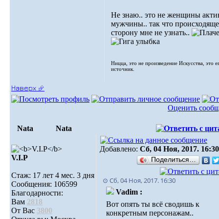
Не знаю.. это не женщины акти
мужчины.. так что происходяще
сторону мне не узнать..
Ницца, это не произведение Искусства, это е
источник.
Наверх ⮵
Оценить сооб
Nata
Nata
Добавлено:
Сб, 04 Ноя, 2017. 16:30
V.I.Р
Поделиться…
Стаж: 17 лет 4 мес. 3 дня
⊙ Сб, 04 Ноя, 2017. 16:30
Сообщения: 106599
Vadim :
Благодарности:
Вам
2818
Вот опять ты всё сводишь к
От Вас
3800
конкретным персонажам..