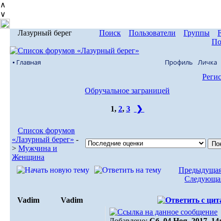
∧
∨
Лазурный берег
Поиск
Пользователи
Группы
По
⦁ Главная
Профиль
Личка
Реги
Обручальное заграницей
1
,
2
,
3
❯
Список форумов
«Лазурный берег»
-
>
Мужчина и
Женщина
Предыдущая
Следующая
Vadim
Vadim
Добавлено:
Сб, 04 Ноя, 2017. 14