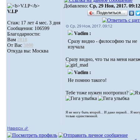
Добавлено:
Ср, 29 Ноя, 2017. 09:1
V.I.Р
Поделиться…
Стаж: 17 лет 4 мес. 3 дня
⊙ Ср, 29 Ноя, 2017. 09:12
Сообщения: 106599
Vadim :
Благодарности:
Вам
2818
Сразу видно - философию ты не
От Вас
3800
изучала
Откуда вы: Москва
Сразу видно, что ты на меня наез
Vadim :
Не помню такого!
Тебе тоже нужен ноотропил?
Я не могу быть второй... И даже первой... Я мог
только единственной.
Наверх ⮵