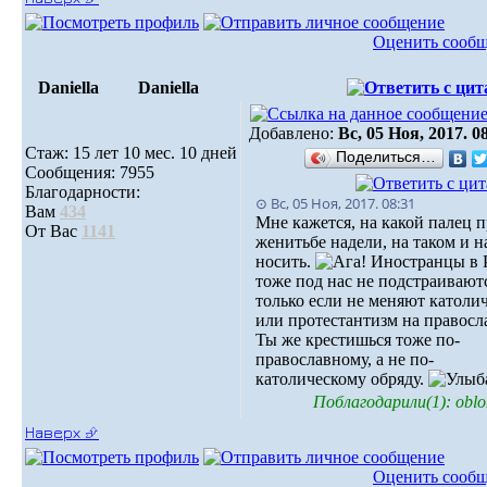
Оценить сооб
Daniella
Daniella
Добавлено:
Вс, 05 Ноя, 2017. 0
Стаж: 15 лет 10 мес. 10 дней
Поделиться…
Сообщения: 7955
Благодарности:
⊙ Вс, 05 Ноя, 2017. 08:31
Вам
434
Мне кажется, на какой палец 
От Вас
1141
женитьбе надели, на таком и н
носить.
Иностранцы в 
тоже под нас не подстраиваютс
только если не меняют католи
или протестантизм на правосл
Ты же крестишься тоже по-
православному, а не по-
католическому обряду.
Поблагодарили(1): oblo
Наверх ⮵
Оценить сооб