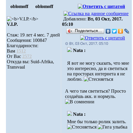
oblomoff
oblomoff
Добавлено:
Вт, 03 Окт, 2017.
V.I.P.
05:10
Поделиться…
Стаж: 19 лет 4 мес. 7 дней
Сообщения: 100847
⊙ Вт, 03 Окт, 2017. 05:10
Благодарности:
Nata :
Вам
1512
От Вас
2572
Откуда вы: Suid-Afrika,
Я вот не могу сказать, что мне
Transvaal
это интересно, да и светиться
на просторах интернета я не
люблю.
А чего там светиться? Просто
создаёшь акк. и нормуль.
Nata :
Мне бы только ролик залить.