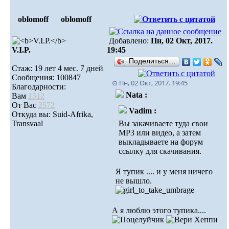
oblomoff
oblomoff
Добавлено:
Пн, 02 Окт, 2017.
V.I.P.
19:45
Поделиться…
Стаж: 19 лет 4 мес. 7 дней
Сообщения: 100847
⊙ Пн, 02 Окт, 2017. 19:45
Благодарности:
Nata :
Вам
1512
От Вас
2572
Vadim :
Откуда вы: Suid-Afrika,
Transvaal
Вы закачиваете туда свои
MP3 или видео, а затем
выкладываете на форум
ссылку для скачивания.
Я тупик .... и у меня ничего
не вышло.
А я люблю этого тупика....