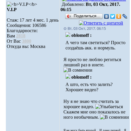
Добавлено:
Вт, 03 Окт, 2017.
V.I.Р
06:15
Поделиться…
Стаж: 17 лет 4 мес. 1 день
Сообщения: 106586
⊙ Вт, 03 Окт, 2017. 06:15
Благодарности:
oblomoff :
Вам
2818
От Вас
3800
А чего там светиться? Просто
Откуда вы: Москва
создаёшь акк. и нормуль.
Я просто не люблю региться
лишний раз в инете.
oblomoff :
А што, есть что залить?
Хорошее видео?
Ну я не знаю что считать за
хорошее видео.
Скажем мне оно показалось не
ного необычным.
Я не могу быть второй... И даже первой... Я