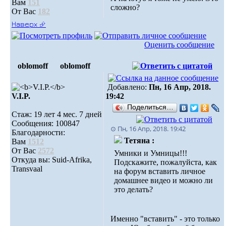
Вам
151
сложно?
От Вас
182
Наверх ⮵
Оценить сообщение
oblomoff
oblomoff
Добавлено:
Пн, 16 Апр, 2018.
V.I.P.
19:42
Поделиться…
Стаж: 19 лет 4 мес. 7 дней
Сообщения: 100847
⊙ Пн, 16 Апр, 2018. 19:42
Благодарности:
Тетяна :
Вам
1512
От Вас
2572
Умники и Умницы!!!
Откуда вы: Suid-Afrika,
Подскажите, пожалуйста, как
Transvaal
на форум вставить личное
домашнее видео и можно ли
это делать?
Именно "вставить" - это только