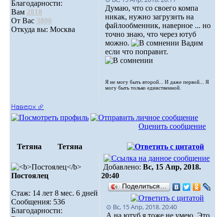
Благодарности:
Думаю, что со своего компа
Вам
2818
никак, нужно загрузить на
От Вас
3800
файлообменник, наверное ... но
Откуда вы: Москва
точно знаю, что через ютуб
можно.
Вадим
если что поправит.
Я не могу быть второй... И даже первой... Я
могу быть только единственной.
Наверх ⮵
Оценить сообщение
Тетяна
Тетяна
Добавлено:
Вс, 15 Апр, 2018.
Постоялец
20:40
Поделиться…
Стаж: 14 лет 8 мес. 6 дней
Сообщения: 536
⊙ Вс, 15 Апр, 2018. 20:40
Благодарности:
А на ютуб я тоже не умею. Это