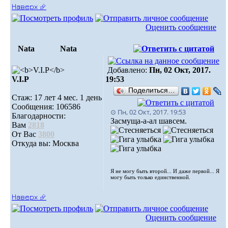
Наверх ⮵
Оценить сообщение
Nata
Nata
Добавлено:
Пн, 02 Окт, 2017.
V.I.Р
19:53
Поделиться…
Стаж: 17 лет 4 мес. 1 день
Сообщения: 106586
⊙ Пн, 02 Окт, 2017. 19:53
Благодарности:
Засмуща-а-ал шавсем.
Вам
2818
От Вас
3800
Откуда вы: Москва
Я не могу быть второй... И даже первой... Я
могу быть только единственной.
Наверх ⮵
Оценить сообщение