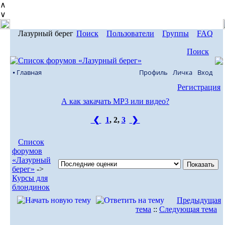
∧
∨
Лазурный берег
Поиск
Пользователи
Группы
FAQ
Поиск
⦁ Главная
Профиль
Личка
Вход
Регистрация
А как закачать MP3 или видео?
❮
1
,
2
,
3
❯
Список
форумов
«Лазурный
берег»
->
Курсы для
блондинок
Предыдущая
тема
::
Следующая тема