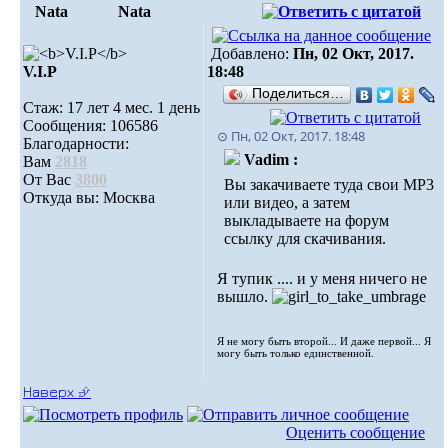
Nata
Nata
Добавлено:
Пн, 02 Окт, 2017.
V.I.Р
18:48
Поделиться…
Стаж: 17 лет 4 мес. 1 день
Сообщения: 106586
⊙ Пн, 02 Окт, 2017. 18:48
Благодарности:
Vadim :
Вам
2818
От Вас
3800
Вы закачиваете туда свои MP3
Откуда вы: Москва
или видео, а затем
выкладываете на форум
ссылку для скачивания.
Я тупик .... и у меня ничего не
вышло.
Я не могу быть второй... И даже первой... Я
могу быть только единственной.
Наверх ⮵
Оценить сообщение