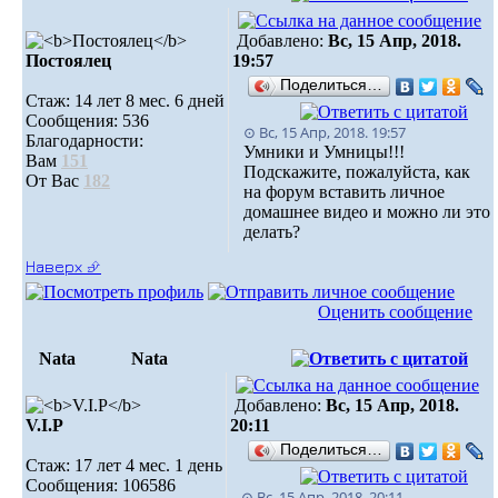
Добавлено:
Вс, 15 Апр, 2018.
Постоялец
19:57
Поделиться…
Стаж: 14 лет 8 мес. 6 дней
Сообщения: 536
⊙ Вс, 15 Апр, 2018. 19:57
Благодарности:
Умники и Умницы!!!
Вам
151
Подскажите, пожалуйста, как
От Вас
182
на форум вставить личное
домашнее видео и можно ли это
делать?
Наверх ⮵
Оценить сообщение
Nata
Nata
Добавлено:
Вс, 15 Апр, 2018.
V.I.Р
20:11
Поделиться…
Стаж: 17 лет 4 мес. 1 день
Сообщения: 106586
⊙ Вс, 15 Апр, 2018. 20:11