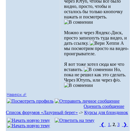
через Ютуб, чтобы всё было
видно, просто, чтобы и
осталось бы только кнопочку
нажать и посмотреть.
Можно и через Яндекс-Диск,
просто запихнуть туда видео, и
дать ссылку.
А
мы посмотрим просто на видео-
проигрывателе.
Я вот тоже хотел сюда кое что
вставить.
Но,
пока не решил как это сделать.
Через Ютупъ, или через ф/о.
Наверх ⮵
Оценить сообщение
Список форумов «Лазурный берег»
->
Курсы для блондинок
❮
1
,
2
,
3
❯