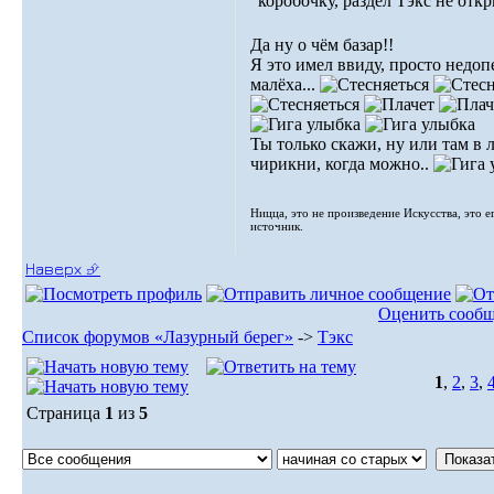
коробочку, раздел Тэкс не откр
Да ну о чём базар!!
Я это имел ввиду, просто недоп
малёха...
Ты только скажи, ну или там в 
чирикни, когда можно..
Ницца, это не произведение Искусства, это е
источник.
Наверх ⮵
Оценить сооб
Список форумов «Лазурный берег»
->
Тэкс
1
,
2
,
3
,
Страница
1
из
5