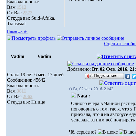
Благодарности:
Вам
1512
От Вас
2572
Откуда вы: Suid-Afrika,
Transvaal
Наверх ⮵
Оценить сооб
Vadim
Vadim
Добавлено:
Вт, 02 Фев, 2016. 21
Стаж: 19 лет 6 мес. 17 дней
Поделиться…
Сообщения: 45642
Благодарности:
⊙ Вт, 02 Фев, 2016. 21:42
Вам
3811
Nata :
От Вас
2062
Откуда вы: Ницца
Одного вчера в Чайной распёр
поговорить о том, где я, что я
приехала, что я на автобусе еду
успевала за ним всё подтирать
Чё, серьёзно?