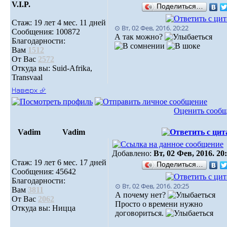
V.I.P.
Поделиться…
Стаж: 19 лет 4 мес. 11 дней
⊙ Вт, 02 Фев, 2016. 20:22
Сообщения: 100872
А так можно?
Благодарности:
Вам
1512
От Вас
2572
Откуда вы: Suid-Afrika,
Transvaal
Наверх ⮵
Оценить сооб
Vadim
Vadim
Добавлено:
Вт, 02 Фев, 2016. 20
Стаж: 19 лет 6 мес. 17 дней
Поделиться…
Сообщения: 45642
Благодарности:
⊙ Вт, 02 Фев, 2016. 20:25
Вам
3811
А почему нет?
От Вас
2062
Просто о времени нужно
Откуда вы: Ницца
договориться.