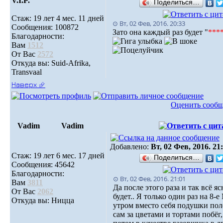
V.I.P.
Поделиться…
Стаж: 19 лет 4 мес. 11 дней
⊙ Вт, 02 Фев, 2016. 20:33
Сообщения: 100872
Зато она каждый раз будет "
***
Благодарности:
Вам
1512
От Вас
2572
Откуда вы: Suid-Afrika,
Transvaal
Наверх ⮵
Оценить сооб
Vadim
Vadim
Добавлено:
Вт, 02 Фев, 2016. 21
Стаж: 19 лет 6 мес. 17 дней
Поделиться…
Сообщения: 45642
Благодарности:
⊙ Вт, 02 Фев, 2016. 21:01
Вам
3811
Да после этого раза и так всё яс
От Вас
2062
будет.. Я только один раз на 8-е
Откуда вы: Ницца
утром вместо себя подушки пол
сам за цветами и тортами побёг,