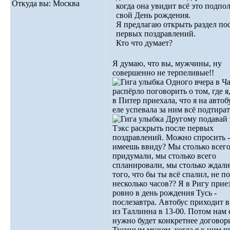
Откуда вы: Москва
когда она увидит всё это подпол
свой День рождения.
Я предлагаю открыть раздел по
первых поздравлений.
Кто что думает?
Я думаю, что вы, мужчины, ну
совершенно не терпеливые!!
Одного вчера в Ч
распёрло поговорить о том, где я,
в Питер приехала, что я на автобу
еле успевала за ним всё подтират
Другому подавай 
Тэкс раскрыть после первых
поздравлений. Можно спросить -
имеешь ввиду? Мы столько всег
придумали, мы столько всего
спланировали, мы столько ждали
того, что бы ты всё спалил, не п
несколько часов?? Я в Ригу при
ровно в день рождения Тусь -
послезавтра. Автобус приходит в
из Таллинна в 13-00. Потом нам
нужно будет конкретнее договори
Тусиным мужем, когда я к ним п