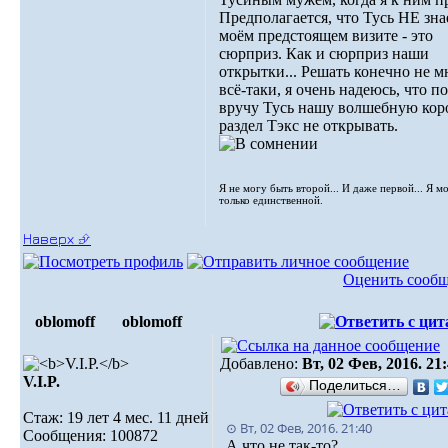
Предполагается, что Тусь НЕ зна
моём предстоящем визите - это
сюрприз. Как и сюрприз наши
открытки... Решать конечно не м
всё-таки, я очень надеюсь, что по
вручу Тусь нашу волшебную кор
раздел Тэкс не открывать.
Я не могу быть второй... И даже первой... Я м
только единственной.
Наверх ⮵
Оценить сооб
oblomoff
oblomoff
Добавлено:
Вт, 02 Фев, 2016. 21
V.I.P.
Поделиться…
Стаж: 19 лет 4 мес. 11 дней
⊙ Вт, 02 Фев, 2016. 21:40
Сообщения: 100872
А что не так-то?