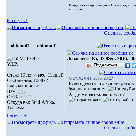
Ницца, это не произведение Искусства, это е
источник.
Наверх ⮵
Оценить сооб
oblomoff
oblomoff
Добавлено:
Вт, 02 Фев, 2016. 20
V.I.P.
Поделиться…
Стаж: 19 лет 4 мес. 11 дней
⊙ Вт, 02 Фев, 2016. 20:27
Сообщения: 100872
Если сделать - то вся интрига в
Благодарности:
будущем исчезнет.
Вам
1512
А где-же заговоры плести?
От Вас
2572
Откуда вы: Suid-Afrika,
Transvaal
Наверх ⮵
Оценить сооб