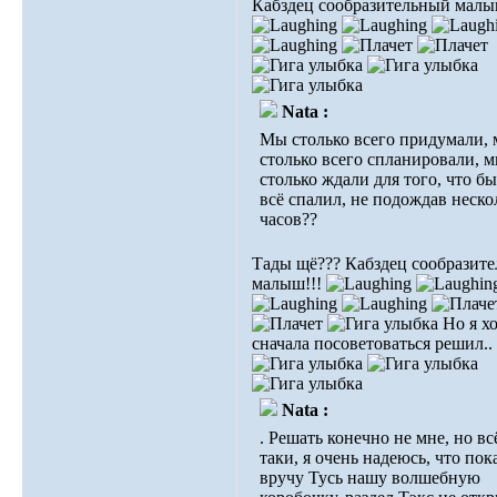
Кабздец сообразительный малы
Nata :
Мы столько всего придумали,
столько всего спланировали, 
столько ждали для того, что б
всё спалил, не подождав неско
часов??
Тады щё??? Кабздец сообразит
малыш!!!
Но я х
сначала посоветоваться решил..
Nata :
. Решать конечно не мне, но вс
таки, я очень надеюсь, что пока
вручу Тусь нашу волшебную