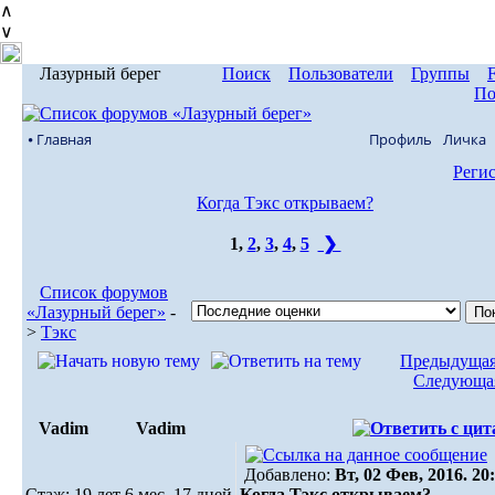
∧
∨
Лазурный берег
Поиск
Пользователи
Группы
По
⦁ Главная
Профиль
Личка
Реги
Когда Тэкс открываем?
1
,
2
,
3
,
4
,
5
❯
Список форумов
«Лазурный берег»
-
>
Тэкс
Предыдущая
Следующая
Vadim
Vadim
Добавлено:
Вт, 02 Фев, 2016. 20
Стаж: 19 лет 6 мес. 17 дней
Когда Тэкс открываем?