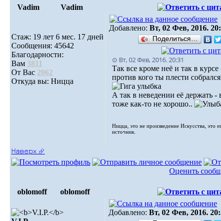
Vadim
Vadim
Добавлено:
Вт, 02 Фев, 2016. 20
Стаж: 19 лет 6 мес. 17 дней
Поделиться…
Сообщения: 45642
Благодарности:
⊙ Вт, 02 Фев, 2016. 20:31
Вам
3811
Так все кроме неё и так в курсе 
От Вас
2062
против кого ты плести собрался
Откуда вы: Ницца
А так в неведении её держать - 
тоже как-то не хорошо..
Ницца, это не произведение Искусства, это е
источник.
Наверх ⮵
Оценить сооб
oblomoff
oblomoff
Добавлено:
Вт, 02 Фев, 2016. 20