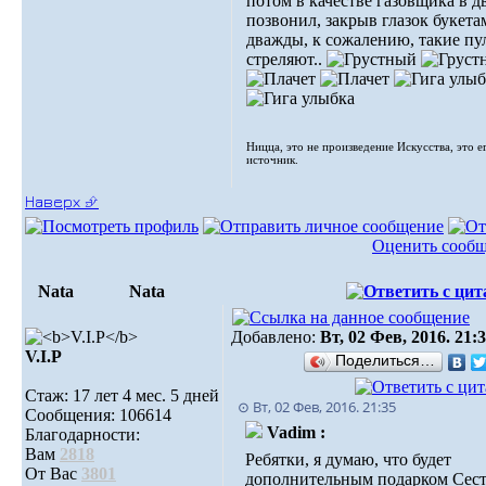
потом в качестве газовщика в д
позвонил, закрыв глазок букета
дважды, к сожалению, такие пу
стреляют..
Ницца, это не произведение Искусства, это е
источник.
Наверх ⮵
Оценить сооб
Nata
Nata
Добавлено:
Вт, 02 Фев, 2016. 21:
V.I.Р
Поделиться…
Стаж: 17 лет 4 мес. 5 дней
⊙ Вт, 02 Фев, 2016. 21:35
Сообщения: 106614
Vadim :
Благодарности:
Вам
2818
Ребятки, я думаю, что будет
От Вас
3801
дополнительным подарком Сест