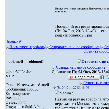
Ницца, это не произведение Искусства, это е
источник.
Последний раз редактировалось
(Пт, 04 Окт, 2013. 18:49), всего
редактировалось 1 раз
Наверх ⮵
Оценить сооб
oblomoff
oblomoff
Добавлено:
Пт, 04 Окт, 2013. 18:
V.I.P.
Поделиться…
Стаж: 19 лет 4 мес. 8 дней
⊙ Пт, 04 Окт, 2013. 18:44
Сообщения: 100860
Vadim :
Благодарности:
Вам
1512
Натуля ни разу не говорила, что
От Вас
2572
переехать из Москвы, хотя каж
Откуда вы: Suid-Afrika,
год катается в Ниццу и это осн