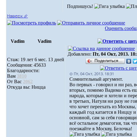
Подпишусь!
Наверх ⮵
Оценить сооб
Vadim
Vadim
Добавлено:
Пт, 04 Окт, 2013. 18
Стаж: 19 лет 6 мес. 13 дней
Поделиться…
Сообщения: 45633
Благодарности:
⊙ Пт, 04 Окт, 2013. 18:31
Вам
3810
Сомнительный аргумент.
От Вас
2062
Во первых - говорил и ни раз, в
Откуда вы: Ницца
вторых, помимо Вадима есть е
народа, которые и хотели и пер
в третьих, Натуля ни разу не го
что хочет переехать из Москвы,
каждый год катается в Ниццу и
основной, сам за себя говорящи
всё остальное демагогия, так чт
поезжайте в Москву, Белочка!