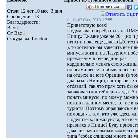
Поделиться…
Стаж: 12 лет 10 мес. 3 дня
Сообщения: 13
⊙ Чт, 03 Окт, 2013. 17:55
Благодарности:
Приветствую всех!
Вам
0
Подумываю перебраться на ПМЖ
От Вас
2
Ниццу. Т.к.мне уже не 20+ (но и 
Откуда вы: London
пенсии пока еще далеко
), то хотелось бы взвесить все п
минусы жизни на Лазурном побе
прежде чем в очередной раз
кардинально менять свою жизнь.
плюсами легче - побывав несколь
на отдыхе на юге Франции (в то
два раза в Ницце), восторгов - хо
отбавляй, так что прям хоть бы с
запаковала контейнер и -туда. А 
понять минусы, по-моему, можно
пожив в данном месте, т.е. не в к
туриста. Поэтому обращаюсь к в
помощи - к тем, кто уже здесь жи
Поделитесь, пожалуйста, что ва
нравится в Ницце? Буду признат
даже незначительным комментар
типа "собак слишком много на у