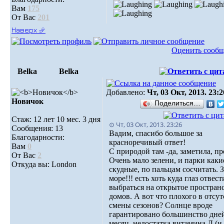
Вам
175
От Вас
201
Наверх ⮵
Оценить сооб
Belka
Belka
Добавлено:
Чт, 03 Окт, 2013. 23:2
Новичок
Поделиться…
Стаж: 12 лет 10 мес. 3 дня
⊙ Чт, 03 Окт, 2013. 23:26
Сообщения: 13
Вадим, спасибо большое за
Благодарности:
красноречивый ответ!
Вам
0
С природой там -да, заметила, пр
От Вас
2
Очень мало зелени, и парки каки
Откуда вы: London
скудные, по пальцам сосчитать. 
море!!! есть хоть куда глаз отвест
выбраться на открытое пространс
домов. А вот что плохого в отсу
смены сезонов? Солнце вроде
гарантировано большинство дне
месяц, недостатка витамина Д (и