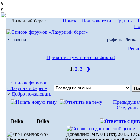
∧
∨
Лазурный берег
Поиск
Пользователи
Группы
По
⦁ Главная
Профиль
Личка
Реги
Привет из туманного альбиона!
1
,
2
,
3
❯
Список форумов
«Лазурный берег»
-
>
Добро пожаловать
Предыдущая
Следующая
Belka
Belka
Добавлено:
Чт, 03 Окт, 2013. 17:5
Новичок
Привет из туманного альбиона!