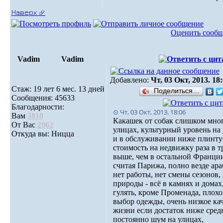
Наверх ⮵
Оценить сооб
Vadim
Vadim
Добавлено:
Чт, 03 Окт, 2013. 18
Стаж: 19 лет 6 мес. 13 дней
Поделиться…
Сообщения: 45633
Благодарности:
⊙ Чт, 03 Окт, 2013. 18:06
Вам
3810
Какашек от собак слишком мно
От Вас
2062
улицах, культурный уровень на
Откуда вы: Ницца
и в обслуживании ниже плинту
стоимость на недвижку раза в т
выше, чем в остальной Франци
считая Парижа, полно везде ара
нет работы, нет смены сезонов,
природы - всё в камнях и домах
гулять, кроме Променада, плох
выбор одежды, очень низкое ка
жизни если достаток ниже сред
постоянно шум на улицах,