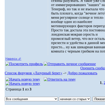
сезоны разузнать. Я такое уже с
от иммигрировавших "наших" н
Тенериф, но так и не въехала чт
быть плохого, когда "вечное лето
меня регулярное солнце и тепло-
вообще один из наиболее
мотивирующих факторов переезд
Просто так достала эта постоянн
лондонская мокрая серость и
промозглый ветер, что все остал
прелести и удобства в данной ме
просто... ну как шикарная ванная
комната с черным грибком на по
Наверх ⮵
Оценить сооб
Список форумов «Лазурный берег»
->
Добро пожаловать
1
,
Страница
1
из
3