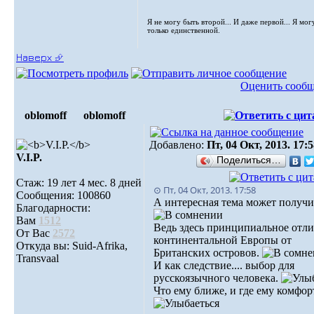
Я не могу быть второй... И даже первой... Я мог
только единственной.
Наверх ⮵
Оценить сооб
oblomoff
oblomoff
Добавлено:
Пт, 04 Окт, 2013. 17:
V.I.P.
Поделиться…
Стаж: 19 лет 4 мес. 8 дней
⊙ Пт, 04 Окт, 2013. 17:58
Сообщения: 100860
А интересная тема может получит
Благодарности:
Вам
1512
Ведь здесь принципиальное отл
От Вас
2572
континентальной Европы от
Откуда вы: Suid-Afrika,
Британских островов.
Transvaal
И как следствие.... выбор для
русскоязычного человека.
Что ему ближе, и где ему комфор