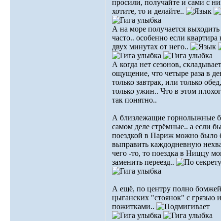
просили, получайте и сами с ни
хотите, то и делайте..
А на море получается выходить
часто.. особенно если квартира 
двух минутах от него..
А когда нет сезонов, складывае
ощущение, что четыре раза в де
только завтрак, или только обед
только ужин.. Что в этом плохог
так понятно..
А близлежащие горнолыжные б
самом деле стрёмные.. а если б
поездкой в Париж можно было
выправить каждодневную нехв
чего -то, то поездка в Ниццу мо
заменить переезд..
А ещё, по центру полно бомжей
цыганских "стоянок" с грязью и
пожитками..