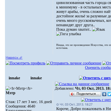
цивилизованная часть города с
к минимуму - в остальных мест
живут арабы, очень сложно най
достойное жильё за разумные д
очень много русскоязычных, ко
ненавидят друг друга..
Пока думаю хватит..
Ницца, это не произведение Искусства, это е
источник.
Наверх ⮵
Оценить сооб
innake
innake
Добавлено:
Чт, 03 Окт, 2013. 18
Мэтр
Поделиться…
Стаж: 17 лет 3 мес. 16 дней
⊙ Чт, 03 Окт, 2013. 18:27
Сообщения: 4640
Короче, Добро пожаловать в Н
Благодарности: