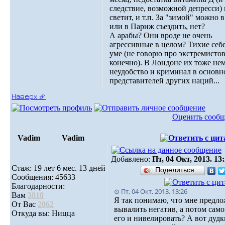
следствие, возможной депресси) 
светит, и т.п. За "зимой" можно 
или в Париж съездить, нет?
А арабы? Они вроде не очень
агрессивные в целом? Тихие себе
уме (не говорю про экстремистов
конечно). В Лондоне их тоже нем
неудобство и криминал в основн
представителей других наций...
Наверх ⮵
Оценить сооб
Vadim
Vadim
Добавлено:
Пт, 04 Окт, 2013. 13
Стаж: 19 лет 6 мес. 13 дней
Поделиться…
Сообщения: 45633
Благодарности:
⊙ Пт, 04 Окт, 2013. 13:26
Вам
3810
Я так понимаю, что мне предл
От Вас
2062
вывалить негатив, а потом сам
Откуда вы: Ницца
его и нивелировать? А вот дудк