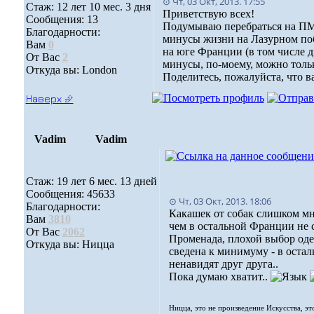
⊙ Чт, 03 Окт, 2013. 17:55
Стаж: 12 лет 10 мес. 3 дня
Приветствую всех!
Сообщения: 13
Подумываю перебраться на ПМЖ
Благодарности:
минусы жизни на Лазурном побе
Вам
0
на юге Франции (в том числе дв
От Вас
2
минусы, по-моему, можно только
Откуда вы: London
Поделитесь, пожалуйста, что 
Наверх ⮵
Vadim
Vadim
Стаж: 19 лет 6 мес. 13 дней
Сообщения: 45633
⊙ Чт, 03 Окт, 2013. 18:06
Благодарности:
Какашек от собак слишком мн
Вам
3810
чем в остальной Франции не с
От Вас
2062
Променада, плохой выбор оде
Откуда вы: Ницца
сведена к минимуму - в остал
ненавидят друг друга..
Пока думаю хватит..
Ницца, это не произведение Искусства, эт