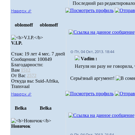
Последний раз редактировалось
Наверх ⮵
oblomoff
oblomoff
V.I.P.
⊙ Пт, 04 Окт, 2013. 18:44
Стаж: 19 лет 4 мес. 7 дней
Vadim :
Сообщения: 100849
Благодарности:
Натуля ни разу не говорила,
Вам
1512
От Вас
2572
Серьёзный аргумент!
Откуда вы: Suid-Afrika,
Transvaal
Наверх ⮵
Belka
Belka
Новичок
⊙ Пт, 04 Окт, 2013. 21:54