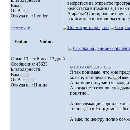
Благодарности:
выбраться на открытое простра
Вам
0
недостатка витамина Д (и как с
От Вас
2
А арабы? Они вроде не очень а
Откуда вы: London
и криминал в основном от пред
Наверх ⮵
Vadim
Vadim
Стаж: 19 лет 6 мес. 13 дней
Сообщения: 45633
⊙ Пт, 04 Окт, 2013. 13:26
Благодарности:
Я так понимаю, что мне предл
Вам
3810
хотите, то и делайте..
От Вас
2062
А на море получается выходить
Откуда вы: Ницца
А когда нет сезонов, складыва
понятно..
А близлежащие горнолыжные б
то поездка в Ниццу могла бы 
А ещё, по центру полно бомж