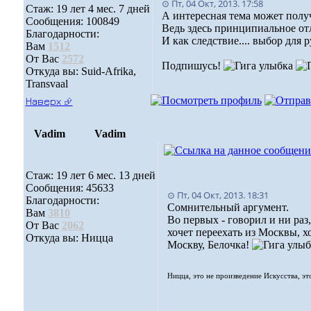
⊙ Пт, 04 Окт, 2013. 17:58
Стаж: 19 лет 4 мес. 7 дней
А интересная тема может получ
Сообщения: 100849
Ведь здесь принципиальное от
Благодарности:
И как следствие.... выбор для 
Вам
1512
От Вас
2572
Подпишусь!
Откуда вы: Suid-Afrika,
Transvaal
Наверх ⮵
Vadim
Vadim
Стаж: 19 лет 6 мес. 13 дней
Сообщения: 45633
⊙ Пт, 04 Окт, 2013. 18:31
Благодарности:
Сомнительный аргумент.
Вам
3810
Во первых - говорил и ни раз,
От Вас
2062
хочет переехать из Москвы, х
Откуда вы: Ницца
Москву, Белочка!
Ницца, это не произведение Искусства, эт