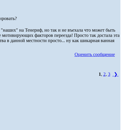
ировать?
"наших" на Тенериф, но так и не въехала что может быть
ее мотивирующих факторов переезда! Просто так достала эта
тва в данной местности просто... ну как шикарная ванная
Оценить сообщение
1
,
2
,
3
❯