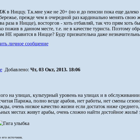
 в Ниццу. Т.к.мне уже не 20+ (но и до пенсии пока еще далеко
режье, прежде чем в очередной раз кардинально менять свою жи
а раза в Ницце), восторгов - хоть отбавляй, так что прям хоть бы
 пожив в данном месте, т.е. не в качестве туриста. Поэтому обр
вам НЕ нравится в Ницце? Буду признательна даже незначительн
Добавлено:
Чт, 03 Окт, 2013. 18:06
ого на улицах, культурный уровень на улицах и в обслуживании 
читая Парижа, полно везде арабов, нет работы, нет смены сезонов
жды, очень низкое качество жизни если достаток ниже среднего,
ьных местах живут арабы, очень сложно найти достойное жильё 
о его источник.