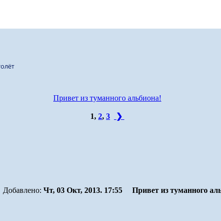
олёт
Привет из туманного альбиона!
1
,
2
,
3
❯
Добавлено:
Чт, 03 Окт, 2013. 17:55
Привет из туманного ал