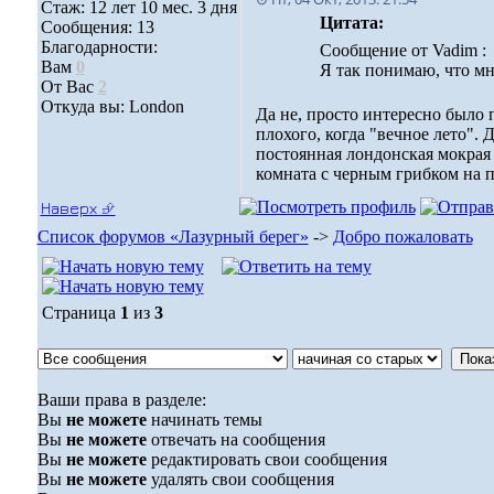
Стаж: 12 лет 10 мес. 3 дня
Цитата:
Сообщения: 13
Благодарности:
Сообщение от Vadim :
Вам
0
Я так понимаю, что мн
От Вас
2
Откуда вы: London
Да не, просто интересно было 
плохого, когда "вечное лето".
постоянная лондонская мокрая 
комната с черным грибком на п
Наверх ⮵
Список форумов «Лазурный берег»
->
Добро пожаловать
Страница
1
из
3
Ваши права в разделе:
Вы
не можете
начинать темы
Вы
не можете
отвечать на сообщения
Вы
не можете
редактировать свои сообщения
Вы
не можете
удалять свои сообщения