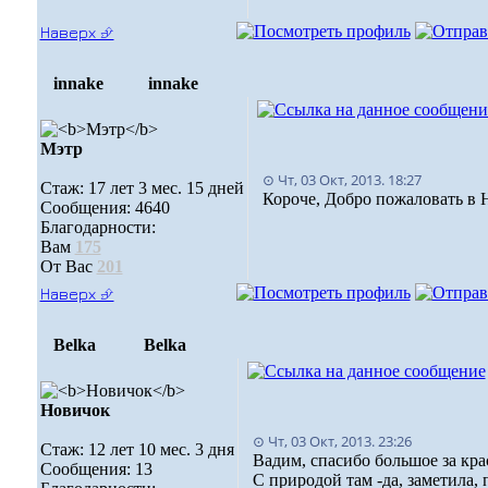
Наверх ⮵
innake
innake
Мэтр
⊙ Чт, 03 Окт, 2013. 18:27
Стаж: 17 лет 3 мес. 15 дней
Короче, Добро пожаловать в 
Сообщения: 4640
Благодарности:
Вам
175
От Вас
201
Наверх ⮵
Belka
Belka
Новичок
⊙ Чт, 03 Окт, 2013. 23:26
Стаж: 12 лет 10 мес. 3 дня
Вадим, спасибо большое за кр
Сообщения: 13
С природой там -да, заметила, 