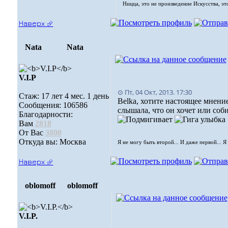
Ницца, это не произведение Искусства, эт
Наверх ⮵
Nata
Nata
V.I.Р
⊙ Пт, 04 Окт, 2013. 17:30
Стаж: 17 лет 4 мес. 1 день
Belka, хотите настоящее мнени
Сообщения: 106586
слышала, что он хочет или соби
Благодарности:
Вам
2818
От Вас
3800
Откуда вы: Москва
Я не могу быть второй... И даже первой... Я
Наверх ⮵
oblomoff
oblomoff
V.I.P.