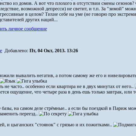
нство из домов. А вот что плохого в отсутствии смены сезонов?
ледствие, возможной депресси) не светит, и т.п. За "зимой" мож
грессивные в целом? Тихие себе на уме (не говорю про экстреми
ставителей других наций...
Добавлено:
Пт, 04 Окт, 2013. 13:26
ожили вывалить негатив, а потом самому же его и нивелировать?
 не часто.. особенно если квартира не в двух минутах от него..
ется ощущение, что четыре раза в день ешь только завтрак, или то
азы, на самом деле стрёмные.. а если бы поездкой в Париж мо
заменить переезд..
ей, и цыганских "стоянок" с грязью и их пожитками..