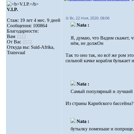
V.I.P.
⊙ Вс, 22 Ноя, 2020. 08:06
Стаж: 19 лет 4 мес. 9 дней
Nata :
Сообщения: 100864
Благодарности:
Вам
1512
Я, думаю, что Вадим скажет, ч
От Вас
2572
нём, не должОн
Откуда вы: Suid-Afrika,
Transvaal
Так то оно так, но всё же ром эт
сильной качке корабля булькает и
Nata :
Самый популярный и лучший сч
Из страны Карибского бассейна
Nata :
бутылку поменьше и попроще