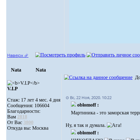
Наверх ⮵
Nata
Nata
Д
V.I.Р
⊙ Вс, 22 Ноя, 2020. 10:22
Стаж: 17 лет 4 мес. 4 дня
oblomoff :
Сообщения: 106604
Благодарности:
Мартиника - это заморская тер
Вам
2818
От Вас
3800
Ну, я так и думала.
Откуда вы: Москва
oblomoff :