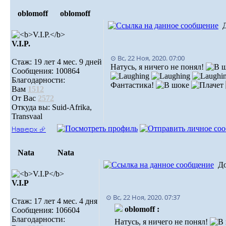
oblomoff
oblomoff
V.I.P.
⊙ Вс, 22 Ноя, 2020. 07:00
Стаж: 19 лет 4 мес. 9 дней
Натусь, я ничего не понял!
Сообщения: 100864
Благодарности:
Фантастика!
Вам
1512
От Вас
2572
Откуда вы: Suid-Afrika,
Transvaal
Наверх ⮵
Nata
Nata
Д
V.I.Р
⊙ Вс, 22 Ноя, 2020. 07:37
Стаж: 17 лет 4 мес. 4 дня
oblomoff :
Сообщения: 106604
Благодарности:
Натусь, я ничего не понял!