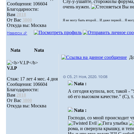
Слу-у-ушайте, сторожилы форума,
Сообщения: 106604
очень нужен.
Вы не
Благодарности:
Вам
2818
От Вас
3800
Я не могу быть второй... И даже первой... Я мог
Откуда вы: Москва
Наверх ⮵
Nata
Nata
Д
V.I.Р
⊙ Сб, 21 Ноя, 2020. 10:08
Стаж: 17 лет 4 мес. 4 дня
Nata :
Сообщения: 106604
Благодарности:
А сегодня купила, вот, такой -
Вам
2818
об его высоком качестве." (С),
От Вас
3800
Откуда вы: Москва
Nata :
Господи, со мной происходит чт
рома, и свернула крышку, и тепе
Ну, и что мне делать?!?! С собо