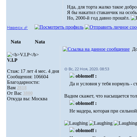
Нда, для торта жалко такое добр
Я бы накатил стаканчик на особы
Но, 2000-й год давно прошёл.
Наверх ⮵
Nata
Nata
Д
V.I.Р
⊙ Вс, 22 Ноя, 2020. 08:53
Стаж: 17 лет 4 мес. 4 дня
oblomoff :
Сообщения: 106604
Благодарности:
Да и условия у тебя нормуль - 
Вам
2818
От Вас
3800
Вадим скажет, что насыщается толь
Откуда вы: Москва
oblomoff :
Не мадера, которая при сильной 
oblomoff :