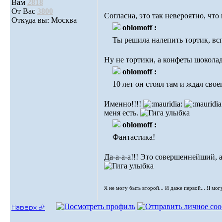
Вам
2818
От Вас
3800
Согласна, это так невероятно, чт
Откуда вы: Москва
oblomoff :
Ты решила налепить тортик, всп
Ну не тортики, а конфеты шокола
oblomoff :
10 лет он стоял там и ждал свое
Именно!!!!
меня есть.
oblomoff :
Фантастика!
Да-а-а-а!!! Это совершеннейший,
Я не могу быть второй... И даже первой... Я мог
Наверх ⮵