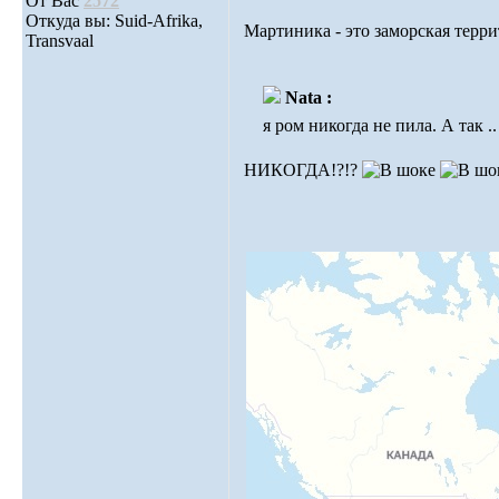
От Вас
2572
Откуда вы: Suid-Afrika,
Мартиника - это заморская терр
Transvaal
Nata :
я ром никогда не пила. А так .
НИКОГДА!?!?