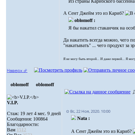
Из страны Карибского бассейна
А Сент Джейм это из Кариб?
oblomoff :
Я бы накатил стаканчик на особ
Да накатить всегда можно, чего п
"накатывать" ... чего продукт за 
Я не могу быть второй... И даже первой... Я мог
Наверх ⮵
oblomoff
oblomoff
V.I.P.
⊙ Вс, 22 Ноя, 2020. 10:00
Стаж: 19 лет 4 мес. 9 дней
Nata :
Сообщения: 100864
Благодарности:
Вам
1512
А Сент Джейм это из Кариб?