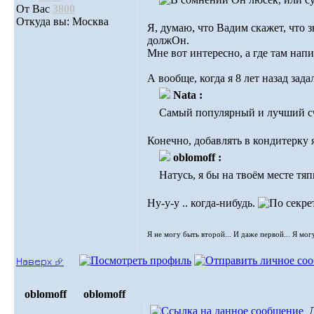
От Вас
3800
Откуда вы: Москва
Я, думаю, что Вадим скажет, что з
должОн.
Мне вот интересно, а где там нап
А вообще, когда я 8 лет назад зад
Nata :
Самый популярный и лучший счи
Конечно, добавлять в кондитерку 
oblomoff :
Натусь, я бы на твоём месте тя
Ну-у-у .. когда-нибудь.
Я не могу быть второй... И даже первой... Я мог
Наверх ⮵
oblomoff
oblomoff