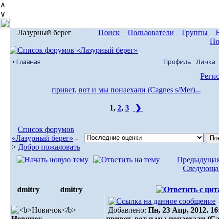
∧
∨
Лазурный берег
Поиск
Пользователи
Группы
По
⦁ Главная
Профиль
Личка
Реги
привет, вот и мы понаехали (Cagnes s/Mer)...
1
,
2
,
3
❯
Список форумов
«Лазурный берег»
-
>
Добро пожаловать
Предыдущая
Следующая
dmitry
dmitry
Добавлено:
Пн, 23 Апр, 2012. 16
Новичок
привет, вот и мы понаехали (C