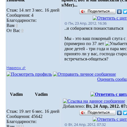
s/Mer)...
Стаж: 14 лет 3 мес. 16 дней
Поделиться…
Сообщения: 4
Благодарности:
⊙ Пн, 23 Апр, 2012. 16:36
Вам
0
..и собираемся понаоставаться
От Вас
0
Мы - это ваш покорный слуга 
(примерно по 37 лет
двое детей - три года и пара ме
принято ли у вас, господа стар
встречаться-общаться?
Наверх ⮵
Оценить сооб
Vadim
Vadim
Добавлено:
Вт, 24 Апр, 2012. 07
Стаж: 19 лет 6 мес. 16 дней
Поделиться…
Сообщения: 45642
Благодарности:
⊙ Вт, 24 Апр, 2012. 07:32
Вам
3811