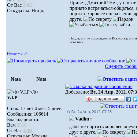
Привет, Дмитрий! Нет, у нас не
От Вас
2062
принято встречаться-общаться, 
Откуда вы: Ницца
портить хорошее впечатление д
друге.
Ницца, это не произведение Искусства, это е
источник.
Наверх ⮵
Оценить сооб
Nata
Nata
Добавлено:
Вт, 24 Апр, 2012. 07:
V.I.Р
Поделиться…
Стаж: 17 лет 4 мес. 5 дней
⊙ Вт, 24 Апр, 2012. 07:35
Сообщения: 106614
Vadim :
Благодарности:
Вам
2818
дабы не портить хорошее впеча
От Вас
3801
друг о друге.
Откуда вы: Москва