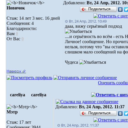
Добавлено:
Вт, 24 Апр, 2012. 10
Новичок
Поделиться…
Стаж: 14 лет 3 мес. 16 дней
⊙ Вт, 24 Апр, 2012. 10:49
Сообщения: 4
дааа, вижу серьёзный подход
Благодарности:
Вам
0
....и серьёзность во всём - есть 
От Вас
0
Личное! сообщение. Но прочита
нельзя, потому что "вы оставил
слишком мало сообщений на ф
Чудеса
Наверх ⮵
Оценить сооб
careliya
careliya
Добавлено:
Вт, 24 Апр, 2012. 11:37
Мэтр
Поделиться…
Стаж: 17 лет
⊙ Вт, 24 Апр, 2012. 11:37
Сообщения: 3944