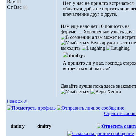
Вам
61
Нет, у нас не принято встречаться-
От Вас
60
общаться, дабы не портить хороше
впечатление друг о друге.
Нам еще надо лет 10 повисеть на
форуме......Хорошенько узнать друг
а там может и встре
Ведь дружить - это н
выходить
dmitry :
А принято ли у вас, господа стар
встречаться-общаться?
Давайте лучше пока здесь знакомит
Наверх ⮵
Оценить сооб
dmitry
dmitry