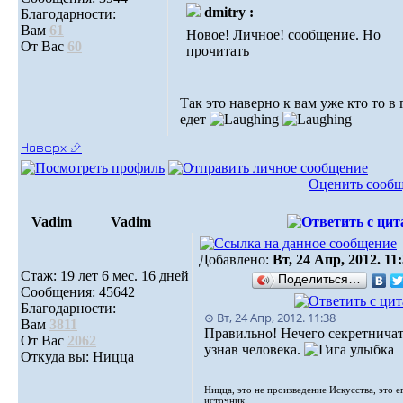
dmitry :
Благодарности:
Вам
61
Новое! Личное! сообщение. Но
От Вас
60
прочитать
Так это наверно к вам уже кто то в 
едет
Наверх ⮵
Оценить сооб
Vadim
Vadim
Добавлено:
Вт, 24 Апр, 2012. 11
Стаж: 19 лет 6 мес. 16 дней
Поделиться…
Сообщения: 45642
Благодарности:
⊙ Вт, 24 Апр, 2012. 11:38
Вам
3811
Правильно! Нечего секретничат
От Вас
2062
узнав человека.
Откуда вы: Ницца
Ницца, это не произведение Искусства, это е
источник.