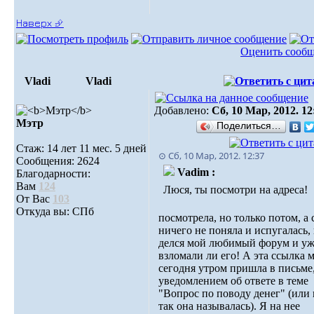
Наверх ⮵
Оценить сооб
Vladi
Vladi
Добавлено:
Сб, 10 Мар, 2012. 12
Мэтр
Поделиться…
Стаж: 14 лет 11 мес. 5 дней
⊙ Сб, 10 Мар, 2012. 12:37
Сообщения: 2624
Vadim :
Благодарности:
Вам
124
Люся, ты посмотри на адреса!
От Вас
103
Откуда вы: СПб
посмотрела, но только потом, а 
ничего не поняла и испугалась,
делся мой любимый форум и уж
взломали ли его! А эта ссылка 
сегодня утром пришла в письме,
уведомлением об ответе в теме
"Вопрос по поводу денег" (или 
так она называлась). Я на нее