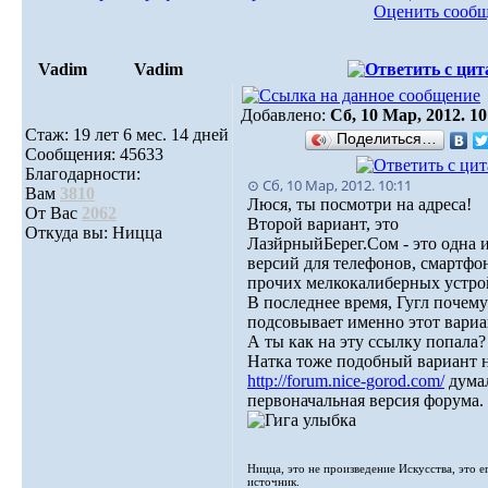
Оценить сооб
Vadim
Vadim
Добавлено:
Сб, 10 Мар, 2012. 10
Стаж: 19 лет 6 мес. 14 дней
Поделиться…
Сообщения: 45633
Благодарности:
⊙ Сб, 10 Мар, 2012. 10:11
Вам
3810
Люся, ты посмотри на адреса!
От Вас
2062
Второй вариант, это
Откуда вы: Ницца
ЛазйрныйБерег.Сом - это одна 
версий для телефонов, смартфо
прочих мелкокалиберных устро
В последнее время, Гугл почему
подсовывает именно этот вариа
А ты как на эту ссылку попала?
Натка тоже подобный вариант 
http://forum.nice-gorod.com/
думал
первоначальная версия форума.
Ницца, это не произведение Искусства, это е
источник.