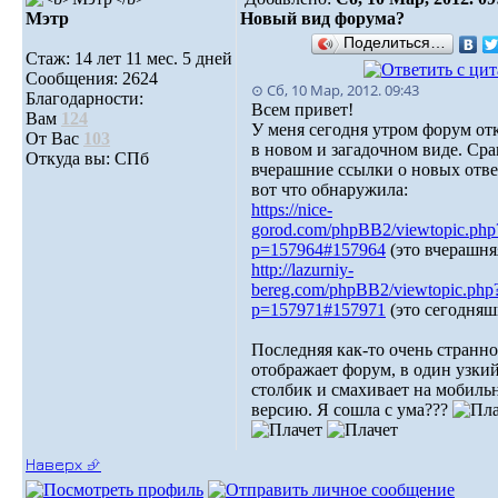
Мэтр
Новый вид форума?
Поделиться…
Стаж: 14 лет 11 мес. 5 дней
Сообщения: 2624
⊙ Сб, 10 Мар, 2012. 09:43
Благодарности:
Всем привет!
Вам
124
У меня сегодня утром форум от
От Вас
103
в новом и загадочном виде. Ср
Откуда вы: СПб
вчерашние ссылки о новых отве
вот что обнаружила:
https://nice-
gorod.com/phpBB2/viewtopic.php
p=157964#157964
(это вчерашня
http://lazurniy-
bereg.com/phpBB2/viewtopic.php
p=157971#157971
(это сегодняш
Последняя как-то очень странно
отображает форум, в один узки
столбик и смахивает на мобил
версию. Я сошла с ума???
Наверх ⮵