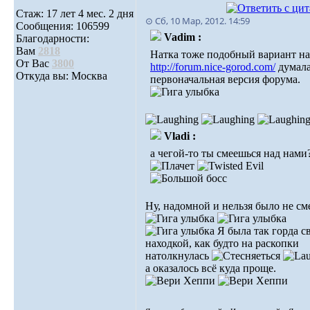
Стаж: 17 лет 4 мес. 2 дня
⊙ Сб, 10 Мар, 2012. 14:59
Сообщения: 106599
Vadim :
Благодарности:
Вам
2818
Натка тоже подобный вариант н
От Вас
3800
http://forum.nice-gorod.com/
думала
Откуда вы: Москва
первоначальная версия форума.
Vladi :
а чегой-то ты смеешься над нами
Ну, надомной и нельзя было не сме
Я была так горда с
находкой, как будто на раскопки
натолкнулась
а оказалось всё куда проще.