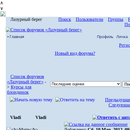
∧
∨
Лазурный берег
Поиск
Пользователи
Группы
По
⦁ Главная
Профиль
Личка
Реги
Новый вид форума?
Список форумов
«Лазурный берег»
-
>
Курсы для
блондинок
Предыдущая
Следующая
Vladi
Vladi
Добавлено:
Сб, 10 Мар, 2012. 09