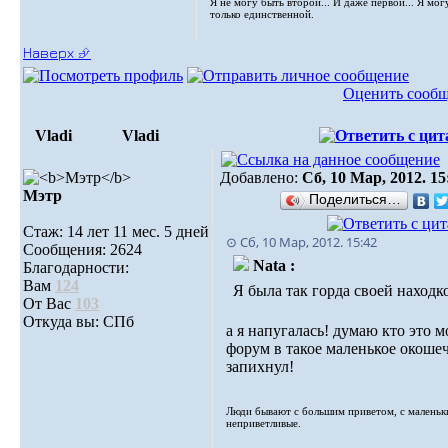
Я не могу быть второй... И даже первой... Я мог
только единственной.
Наверх ⮵
Оценить сооб
Vladi
Vladi
Добавлено:
Сб, 10 Мар, 2012. 15
Мэтр
Поделиться…
Стаж: 14 лет 11 мес. 5 дней
⊙ Сб, 10 Мар, 2012. 15:42
Сообщения: 2624
Nata :
Благодарности:
Вам
124
Я была так горда своей находк
От Вас
103
Откуда вы: СПб
а я напугалась! думаю кто это м
форум в такое маленькое окоше
запихнул!
Люди бывают с большим приветом, с маленьк
неприветливые.