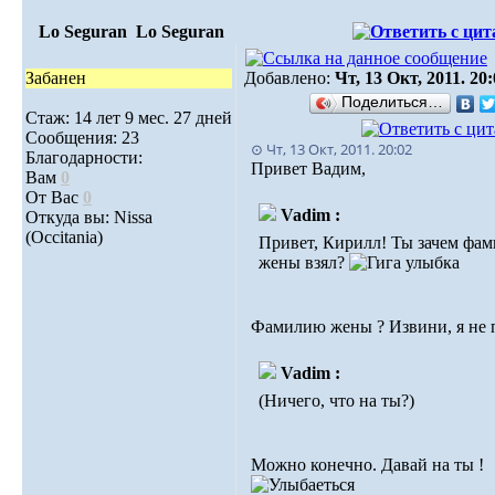
Lo Seguran
Lo Seguran
Забанен
Добавлено:
Чт, 13 Окт, 2011. 20
Поделиться…
Стаж: 14 лет 9 мес. 27 дней
Сообщения: 23
⊙ Чт, 13 Окт, 2011. 20:02
Благодарности:
Привет Вадим,
Вам
0
От Вас
0
Vadim :
Откуда вы: Nissa
(Occitania)
Привет, Кирилл! Ты зачем фа
жены взял?
Фамилию жены ? Извини, я не п
Vadim :
(Ничего, что на ты?)
Можно конечно. Давай на ты !