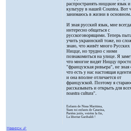
распространять ниццкие язык и
культуру в нашей Countea. Вот 
занимаюсь в жизни в основном.
И зная русский язык, мне всегд
интересно общаться с
русскоговорящими. Теперь пыт
учить украинский тоже, но сло
знаю, что живёт много Русских
Ницце, но трудно с ними
познакомиться на улице. Я заме
что многие видят Ниццу просто
"французская ривьера", не зная 
что есть у нас настоящая идент
и она вполне отличается от
французской. Поэтому я стараю
рассказывать и открыть для всех
noastra cultura".
Enfants de Nissa Maritima,
Siam toi enfants de Catarina,
Partèm joiós, veirèm la fin,
La libertat Garibaldi !
Наверх ⮵