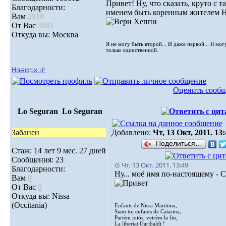
Привет! Ну, что сказать, круто с т
Благодарности:
именем быть коренным жителем 
Вам
2818
От Вас
3801
Откуда вы: Москва
Я не могу быть второй... И даже первой... Я мог
только единственной.
Наверх ⮵
Оценить сооб
Lo Seguran
Lo Seguran
Забанен
Добавлено:
Чт, 13 Окт, 2011. 13
Поделиться…
Стаж: 14 лет 9 мес. 27 дней
Сообщения: 23
⊙ Чт, 13 Окт, 2011. 13:49
Благодарности:
Ну... моё имя по-настоящему - C
Вам
0
От Вас
0
Откуда вы: Nissa
(Occitania)
Enfants de Nissa Maritima,
Siam toi enfants de Catarina,
Partèm joiós, veirèm la fin,
La libertat Garibaldi !