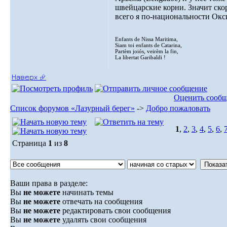
швейцарские корни. Значит ско
всего я по-национальности Окс
Enfants de Nissa Maritima,
Siam toi enfants de Catarina,
Partèm joiós, veirèm la fin,
La libertat Garibaldi !
Наверх ⮵
Оценить сооб
Список форумов «Лазурный берег»
->
Добро пожаловать
1
,
2
,
3
,
4
,
5
,
6
,
Страница
1
из
8
Ваши права в разделе:
Вы
не можете
начинать темы
Вы
не можете
отвечать на сообщения
Вы
не можете
редактировать свои сообщения
Вы
не можете
удалять свои сообщения