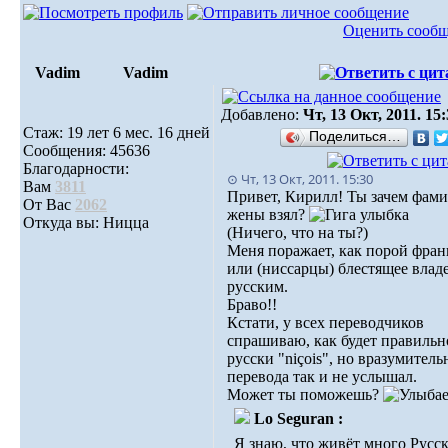
Оценить сооб
Vadim
Vadim
Добавлено:
Чт, 13 Окт, 2011. 15
Стаж: 19 лет 6 мес. 16 дней
Поделиться…
Сообщения: 45636
Благодарности:
⊙ Чт, 13 Окт, 2011. 15:30
Вам
3811
Привет, Кирилл! Ты зачем фам
От Вас
2062
жены взял?
Откуда вы: Ницца
(Ничего, что на ты?)
Меня поражает, как порой фра
или (ниссарцы) блестящее влад
русским.
Браво!!
Кстати, у всех переводчиков
спрашиваю, как будет правильн
русски "niçois", но вразумитель
перевода так и не услышал.
Может ты поможешь?
Lo Seguran :
Я знаю, что живёт много Русс