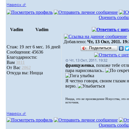
Наверх ⮵
Оценить сооб
Vadim
Vadim
Добавлено:
Чт, 13 Окт, 2011. 19
Стаж: 19 лет 6 мес. 16 дней
Поделиться…
Сообщения: 45636
Благодарности:
⊙ Чт, 13 Окт, 2011. 19:32
Вам
3811
француженка
, похоже тебе от
От Вас
2062
пара нарисовалась..
Откуда вы: Ницца
Я честно говоря, своим глазам 
верю.
Ницца, это не произведение Искусства, это е
источник.
Наверх ⮵
Оценить сооб