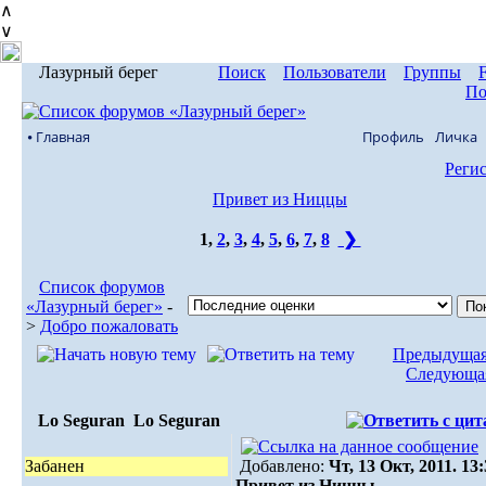
∧
∨
Лазурный берег
Поиск
Пользователи
Группы
По
⦁ Главная
Профиль
Личка
Реги
Привет из Ниццы
1
,
2
,
3
,
4
,
5
,
6
,
7
,
8
❯
Список форумов
«Лазурный берег»
-
>
Добро пожаловать
Предыдущая
Следующая
Lo Seguran
Lo Seguran
Забанен
Добавлено:
Чт, 13 Окт, 2011. 13
Привет из Ниццы