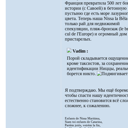
Франция превратила 500 лет бо
истории (с Савоей) в бетонную
пустыню где есть море лазурно
цвета. Теперь наша Nissa la Bèla 
только рай для недвижимой
спекуляции, пляж-бронзаж (le b
cul de l'Europe) и огромный дом
пристарелых.
Vadim :
Порой складывается ощущение
кроме таксистов, за сохранени
идентификации Ниццы, реаль
борется никто.
Я подтверждаю. Мы ещё боремс
чтобы спасти нашу идентичност
естественно становится всё сло
сложнее, к сожалению.
Enfants de Nissa Maritima,
Siam toi enfants de Catarina,
Partèm joiós, veirèm la fin,