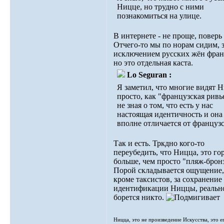
Ницце, но трудно с ними
познакомиться на улице.
В интернете - не проще, поверь
Отчего-то мы по норам сидим, 
исключением русских жён фран
но это отдельная каста.
Lo Seguran :
Я заметил, что многие видят 
просто, как "французская ривь
не зная о том, что есть у нас
настоящая идентичность и она
вполне отличается от французс
Так и есть. Тркдно кого-то
переубедить, что Ницца, это го
больше, чем просто "пляж-брон
Порой складывается ощущение,
кроме таксистов, за сохранение
идентификации Ниццы, реальн
борется никто.
Ницца, это не произведение Искусства, это е