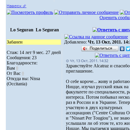
Наверх ⮵
Оценить сооб
Lo Seguran
Lo Seguran
Забанен
Добавлено:
Чт, 13 Окт, 2011. 14
Поделиться…
Стаж: 14 лет 9 мес. 27 дней
Сообщения: 23
⊙ Чт, 13 Окт, 2011. 14:32
Благодарности:
Здравствуйте Alcatraz и спасибо
Вам
0
приглашение.
От Вас
0
Откуда вы: Nissa
О себе короче... живу и работаю
(Occitania)
Ницце, изучал русский язык на
факультете по специальности, р
интереса. Потом побывал неско
раз в России и в Украине. Тепер
участвую в двух культурных
ассоциациях ("Centre Culturau O
и "Nissart Per Tougiou"), не знаю
услышали ли об этом те, кто жи
Ницце. Мы пытаемся защищать