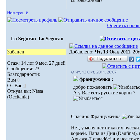
La libertat Garibaldi !
Наверх ⮵
Оценить сооб
Lo Seguran
Lo Seguran
Забанен
Добавлено:
Чт, 13 Окт, 2011. 20
Поделиться…
Стаж: 14 лет 9 мес. 27 дней
Сообщения: 23
⊙ Чт, 13 Окт, 2011. 20:07
Благодарности:
француженка :
Вам
0
От Вас
0
добро пожаловать
Откуда вы: Nissa
А у Вас есть русские корни ?
(Occitania)
Спасибо Француженка
Нет, у меня нет никаких русски
корней. Папа из Дия (Daufinat),
Арьежа (Lengadòc) и у нее тоже