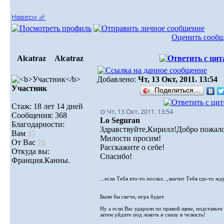
Наверх ⮵
Оценить сооб
Alcatraz
Alcatraz
Добавлено:
Чт, 13 Окт, 2011. 13:54
Участник
Поделиться…
Стаж: 18 лет 14 дней
⊙ Чт, 13 Окт, 2011. 13:54
Сообщения: 368
Lo Seguran
Благодарности:
Здравствуйте,Кирилл!Добро пожало
Вам
37
Милости просим!
От Вас
76
Расскажите о себе!
Откуда вы:
Спасибо!
Франция.Канны.
...если Тебя кто-то послал...,значит Тебя где-то жду
Были бы свечи, игра будет.
Ну а если Вас ударили по правой щеке, подставьте
затем уйдите под локоть и снизу в челюсть!