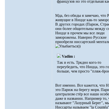
французов но это отдельная ка
Мда, без обиды я замечаю, что 
живущие в Ницце как-то замор
В других городах (Париж, Стра
они более общительны между с
Ницце в прочем мы все люди
заморожены. Наверно Русские
приобрели ниссартский ментал
))
Vadim :
Так и есть. Тркдно кого-то
переубедить, что Ницца, это г
больше, чем просто "пляж-бро
Вот именно. Все кажется, что 
это Париж на берегу моря. Па
централизм стёр все наши особ
даже в названии. Например то, 
называют "Лазурный Берег", м
Ниссарты называем "la Countéa"