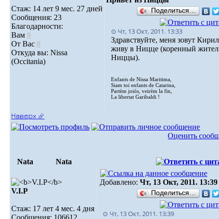
Стаж: 14 лет 9 мес. 27 дней
Поделиться…
Сообщения: 23
Благодарности:
⊙ Чт, 13 Окт, 2011. 13:33
Вам
0
Здравствуйте, меня зовут Кирил
От Вас
0
живу в Ницце (коренный жител
Откуда вы: Nissa
Ниццы).
(Occitania)
Enfants de Nissa Maritima,
Siam toi enfants de Catarina,
Partèm joiós, veirèm la fin,
La libertat Garibaldi !
Наверх ⮵
Оценить сооб
Nata
Nata
Добавлено:
Чт, 13 Окт, 2011. 13:39
V.I.Р
Поделиться…
Стаж: 17 лет 4 мес. 4 дня
⊙ Чт, 13 Окт, 2011. 13:39
Сообщения: 106612