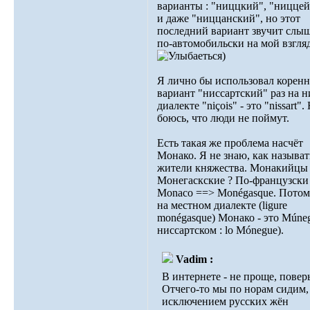
варианты : "ниццкий", "ницце
и даже "ниццанский", но этот
последний вариант звучит слы
по-автомобильски на мой взгля
)
Я лично бы использовал корен
вариант "ниссартский" раз на 
диалекте "niçois" - это "nissart".
боюсь, что люди не поймут.
Есть такая же проблема насчёт
Монако. Я не знаю, как называт
жители княжества. Монакийцы
Монегаскские ? По-французски 
Monaco ==> Monégasque. Потому
на местном диалекте (ligure
monégasque) Монако - это Múneg
ниссартском : lo Mónegue).
Vadim :
В интернете - не проще, повер
Отчего-то мы по норам сидим,
исключением русских жён