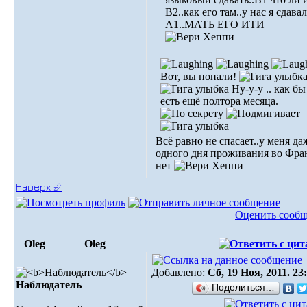
В2..как его там..у нас я сдавал
А1..МАТЬ ЕГО ИТИ
Вот, вы попали!
Ну-у-у .. как б
есть ещё полтора месяца.
Всё равно не спасает..у меня да
одного дня проживания во Фр
нет
Наверх ⮵
Оценить сооб
Oleg
Oleg
Добавлено:
Сб, 19 Ноя, 2011. 23
Наблюдатель
Поделиться…