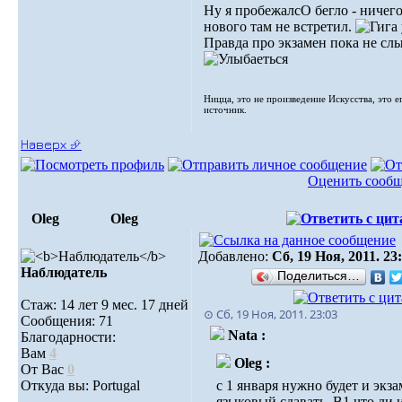
Ну я пробежалсО бегло - ничег
нового там не встретил.
Правда про экзамен пока не сл
Ницца, это не произведение Искусства, это е
источник.
Наверх ⮵
Оценить сооб
Oleg
Oleg
Добавлено:
Сб, 19 Ноя, 2011. 23
Наблюдатель
Поделиться…
Стаж: 14 лет 9 мес. 17 дней
⊙ Сб, 19 Ноя, 2011. 23:03
Сообщения: 71
Nata :
Благодарности:
Вам
4
Oleg :
От Вас
0
Откуда вы: Portugal
с 1 января нужно будет и экз
языковый сдавать..В1 что ли 