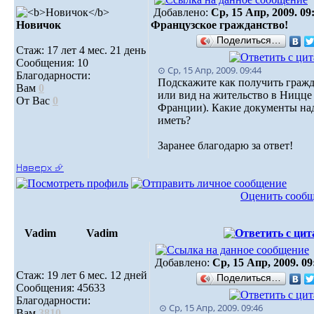
Добавлено:
Ср, 15 Апр, 2009. 09
Новичок
Французское гражданство!
Поделиться…
Стаж: 17 лет 4 мес. 21 день
Сообщения: 10
⊙ Ср, 15 Апр, 2009. 09:44
Благодарности:
Подскажите как получить граж
Вам
0
или вид на жительство в Ницце 
От Вас
0
Франции). Какие документы на
иметь?
Заранее благодарю за ответ!
Наверх ⮵
Оценить сооб
Vadim
Vadim
Добавлено:
Ср, 15 Апр, 2009. 09
Стаж: 19 лет 6 мес. 12 дней
Поделиться…
Сообщения: 45633
Благодарности:
⊙ Ср, 15 Апр, 2009. 09:46
Вам
3810