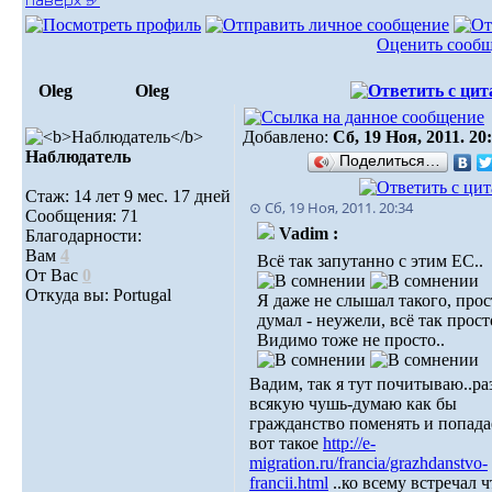
Оценить сооб
Oleg
Oleg
Добавлено:
Сб, 19 Ноя, 2011. 20
Наблюдатель
Поделиться…
Стаж: 14 лет 9 мес. 17 дней
⊙ Сб, 19 Ноя, 2011. 20:34
Сообщения: 71
Vadim :
Благодарности:
Вам
4
Всё так запутанно с этим ЕС..
От Вас
0
Откуда вы: Portugal
Я даже не слышал такого, прос
думал - неужели, всё так прост
Видимо тоже не просто..
Вадим, так я тут почитываю..р
всякую чушь-думаю как бы
гражданство поменять и попада
вот такое
http://e-
migration.ru/francia/grazhdanstvo-
francii.html
..ко всему встречал ч