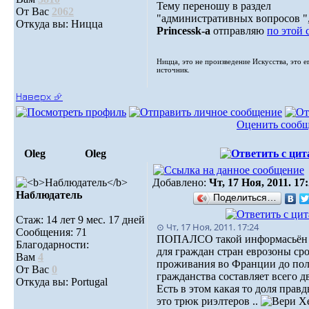
Тему переношу в раздел
От Вас
2062
"административных вопросов ",
Откуда вы: Ницца
Princessk-a
отправляю
по этой 
Ницца, это не произведение Искусства, это е
источник.
Наверх ⮵
Оценить сооб
Oleg
Oleg
Добавлено:
Чт, 17 Ноя, 2011. 17
Наблюдатель
Поделиться…
Стаж: 14 лет 9 мес. 17 дней
⊙ Чт, 17 Ноя, 2011. 17:24
Сообщения: 71
ПОПАЛСО такой информасьён 
Благодарности:
для граждан стран еврозоны ср
Вам
4
проживания во Франции до по
От Вас
0
гражданства составляет всего дв
Откуда вы: Portugal
Есть в этом какая то доля прав
это трюк риэлтеров ..