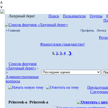
∧
∨
Лазурный берег
Поиск
Пользователи
Группы
По
⦁ Главная
Профиль
Личка
Реги
Французское гражданство!
1
,
2
,
3
,
4
❯
Список форумов
«Лазурный берег»
-
>
Административные
вопросы
Предыдущая
Следующая
Princessk-a
Princessk-a