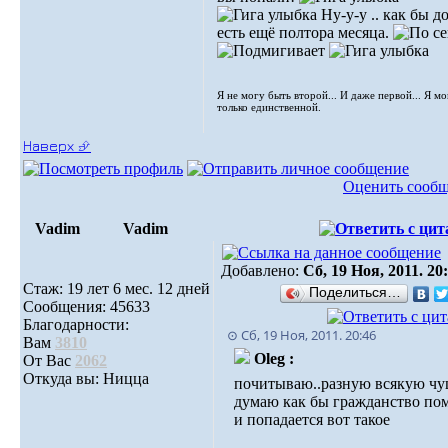
Ну-у-у .. как бы д
есть ещё полтора месяца.
Я не могу быть второй... И даже первой... Я м
только единственной.
Наверх ⮵
Оценить сооб
Vadim
Vadim
Добавлено:
Сб, 19 Ноя, 2011. 20
Стаж: 19 лет 6 мес. 12 дней
Поделиться…
Сообщения: 45633
Благодарности:
⊙ Сб, 19 Ноя, 2011. 20:46
Вам
3810
Oleg :
От Вас
2062
Откуда вы: Ницца
почитываю..разную всякую чу
думаю как бы гражданство по
и попадается вот такое