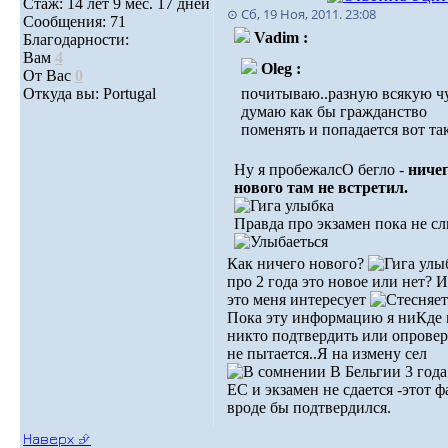
Стаж: 14 лет 9 мес. 17 дней
⊙ Сб, 19 Ноя, 2011. 23:08
Сообщения: 71
Vadim :
Благодарности:
Вам
4
Oleg :
От Вас
0
Откуда вы: Portugal
почитываю..разную всякую ч
думаю как бы гражданство
поменять и попадается вот та
Ну я пробежалсО бегло -
ниче
нового там не встретил.
Правда про экзамен пока не с
Как ничего нового?
про 2 года это новое или нет? 
это меня интересует
Пока эту информацию я ниКде 
никто подтвердить или опровер
не пытается..Я на измену сел
В Бельгии 3 года
EC и экзамен не сдается -этот ф
вроде бы подтвердился.
Наверх ⮵