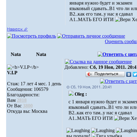
января нужно будет и экзамен
языковый сдавать..В1 что ли ил
В2..как его там..у нас я сдавал
А1..МАТЬ ЕГО ИТИ
Наверх ⮵
Оценить сооб
Nata
Nata
Добавлено:
Сб, 19 Ноя, 2011. 20:4
V.I.Р
Поделиться…
Стаж: 17 лет 4 мес. 1 день
⊙ Сб, 19 Ноя, 2011. 20:41
Сообщения: 106579
Oleg :
Благодарности:
Вам
2818
с 1 января нужно будет и экзаме
От Вас
3800
языковый сдавать..В1 что ли ил
Откуда вы: Москва
В2..как его там..у нас я сдавал
А1..МАТЬ ЕГО ИТИ
вы попали!