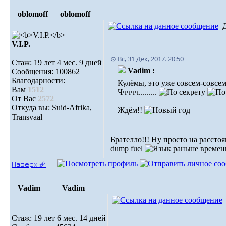
oblomoff
oblomoff
V.I.P.
⊙ Вс, 31 Дек, 2017. 20:50
Стаж: 19 лет 4 мес. 9 дней
Vadim :
Сообщения: 100862
Благодарности:
Кулёмы, это уже совсем-совсем
Вам
1512
Ччччч.........
От Вас
2572
Откуда вы: Suid-Afrika,
Ждём!!
Transvaal
Брателло!!! Ну просто на рассто
dump fuel
раньше времен
Наверх ⮵
Vadim
Vadim
Стаж: 19 лет 6 мес. 14 дней