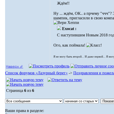
Ждём!!
Ну ... ждём, ОК.. а прчему "ччч"?
шампик, пригласили в свою комп
Exocat :
С наступившим Новым 2018 го
Ого, как поймала!
Я не могу быть второй... И даже первой... Я мог
Наверх ⮵
Список форумов «Лазурный берег»
->
Поздравления и пожел
Страница
6
из
6
Ваши права в разделе: