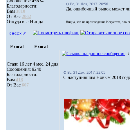
Сообщения: 45634
⊙ Вс, 31 Дек, 2017. 20:56
Благодарности:
Да, ошибочный рывок может л
Вам
3810
От Вас
2062
Откуда вы: Ницца
Ницца, это не произведение Искусства, это е
Наверх ⮵
Exocat
Exocat
Стаж: 16 лет 4 мес. 24 дня
Сообщения: 9240
⊙ Вс, 31 Дек, 2017. 22:05
Благодарности:
С наступившим Новым 2018 год
Вам
418
От Вас
607