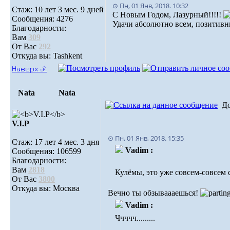
⊙ Пн, 01 Янв, 2018. 10:32
Стаж: 10 лет 3 мес. 9 дней
С Новым Годом, Лазурный!!!!!
Сообщения: 4276
Удачи абсолютно всем, позитивн
Благодарности:
Вам
309
От Вас
292
Откуда вы: Tashkent
Наверх ⮵
Nata
Nata
Д
V.I.Р
⊙ Пн, 01 Янв, 2018. 15:35
Стаж: 17 лет 4 мес. 3 дня
Vadim :
Сообщения: 106599
Благодарности:
Вам
2818
Кулёмы, это уже совсем-совсем с
От Вас
3800
Откуда вы: Москва
Вечно ты обзываааешься!
Vadim :
Ччччч.........