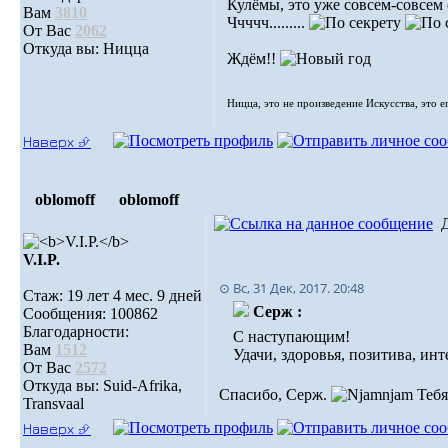
Кулёмы, это уже совсем-совсем 
Вам
3810
Ччччч.........
От Вас
2062
Откуда вы: Ницца
Ждём!!
Ницца, это не произведение Искусства, это е
Наверх ⮵
oblomoff
oblomoff
V.I.P.
⊙ Вс, 31 Дек, 2017. 20:48
Стаж: 19 лет 4 мес. 9 дней
Серж :
Сообщения: 100862
Благодарности:
С наступающим!
Вам
1512
Удачи, здоровья, позитива, и
От Вас
2572
Откуда вы: Suid-Afrika,
Спасибо, Серж.
Тебя
Transvaal
Наверх ⮵