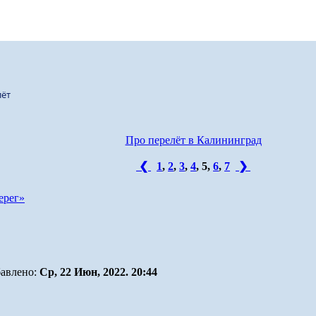
лёт
Про перелёт в Калининград
❮
1
,
2
,
3
,
4
,
5
,
6
,
7
❯
ерег»
авлено:
Ср, 22 Июн, 2022. 20:44