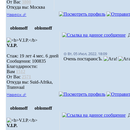
От Вас
3800
Откуда вы: Москва
Наверх ⮵
oblomoff
oblomoff
V.I.P.
⊙ Вт, 05 Июл, 2022. 18:09
Стаж: 19 лет 4 мес. 6 дней
Очень постараюсЪ.
Сообщения: 100835
Благодарности:
Вам
1512
От Вас
2571
Откуда вы: Suid-Afrika,
Transvaal
Наверх ⮵
oblomoff
oblomoff
V.I.P.