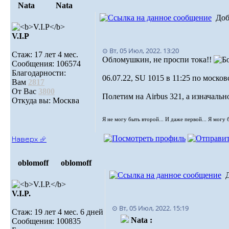
Nata
Nata
Доб
V.I.Р
⊙ Вт, 05 Июл, 2022. 13:20
Стаж: 17 лет 4 мес.
Обломушкин, не проспи тока!!
Сообщения: 106574
Благодарности:
06.07.22, SU 1015 в 11:25 по моск
Вам
2817
От Вас
3800
Полетим на Airbus 321, а изначальн
Откуда вы: Москва
Я не могу быть второй... И даже первой... Я могу 
Наверх ⮵
oblomoff
oblomoff
V.I.P.
⊙ Вт, 05 Июл, 2022. 15:19
Стаж: 19 лет 4 мес. 6 дней
Nata :
Сообщения: 100835