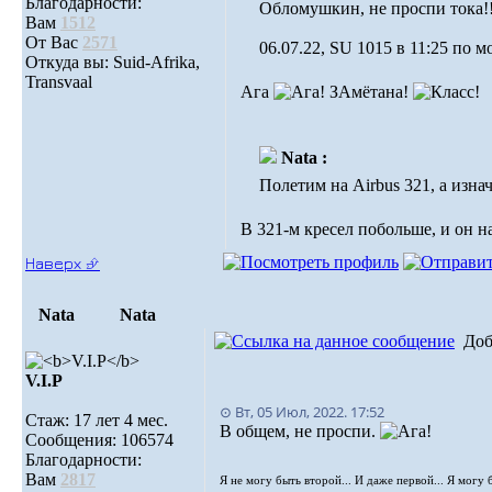
Благодарности:
Обломушкин, не проспи тока!
Вам
1512
От Вас
2571
06.07.22, SU 1015 в 11:25 по 
Откуда вы: Suid-Afrika,
Transvaal
Ага
ЗАмётана!
Nata :
Полетим на Airbus 321, а изна
В 321-м кресел побольше, и он н
Наверх ⮵
Nata
Nata
Доб
V.I.Р
⊙ Вт, 05 Июл, 2022. 17:52
Стаж: 17 лет 4 мес.
В общем, не проспи.
Сообщения: 106574
Благодарности:
Вам
2817
Я не могу быть второй... И даже первой... Я могу 