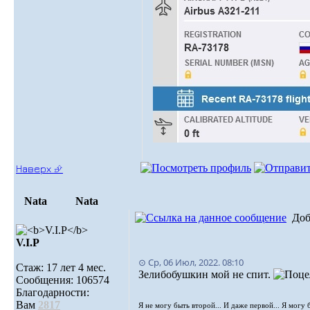
Наверх ⮵
Nata
Nata
Доб
V.I.Р
⊙ Ср, 06 Июл, 2022. 08:10
Стаж: 17 лет 4 мес.
Зелибобушкин мой не спит.
Сообщения: 106574
Благодарности:
Вам
2817
Я не могу быть второй... И даже первой... Я могу 