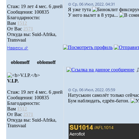
⊙ Ср, 06 Июл, 2022. 04:31
Стаж: 19 лет 4 мес. 6 дней
Я уже тута
фиксирую
Сообщения: 100835
У него вылет в 8 утра...
Благодарности:
Вам
1512
От Вас
2571
Откуда вы: Suid-Afrika,
Transvaal
Наверх ⮵
oblomoff
oblomoff
V.I.P.
⊙ Ср, 06 Июл, 2022. 05:59
Стаж: 19 лет 4 мес. 6 дней
Натуськин самолёт только сейчас
Сообщения: 100835
Бум наблюдать, едрён-батон.
Благодарности:
Вам
1512
От Вас
2571
Откуда вы: Suid-Afrika,
Transvaal