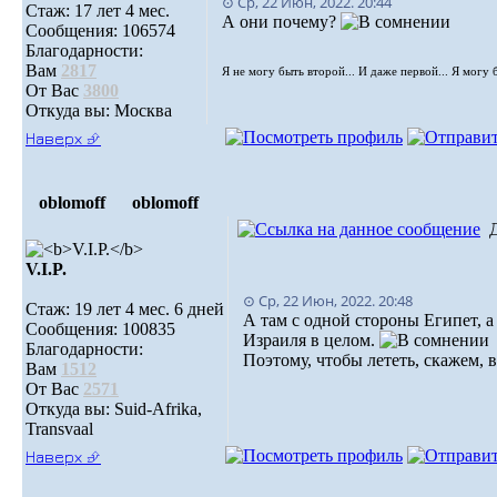
⊙ Ср, 22 Июн, 2022. 20:44
Стаж: 17 лет 4 мес.
А они почему?
Сообщения: 106574
Благодарности:
Вам
2817
Я не могу быть второй... И даже первой... Я могу 
От Вас
3800
Откуда вы: Москва
Наверх ⮵
oblomoff
oblomoff
V.I.P.
⊙ Ср, 22 Июн, 2022. 20:48
Стаж: 19 лет 4 мес. 6 дней
А там с одной стороны Египет, 
Сообщения: 100835
Израиля в целом.
Благодарности:
Поэтому, чтобы лететь, скажем, 
Вам
1512
От Вас
2571
Откуда вы: Suid-Afrika,
Transvaal
Наверх ⮵