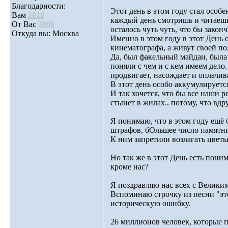
Благодарности:
Этот день в этом году стал особ
Вам
2818
каждый день смотришь и читаешь 
От Вас
3800
осталось чуть чуть, что бы закон
Откуда вы: Москва
Именно в этом году в этот День 
кинематографа, а живут своей п
Да, был факельный майдан, была
поняли с чем и с кем имеем дело
продвигает, насождает и оплачив
В этот день особо аккумулируетс
И так хочется, что бы все наши 
стынет в жилах.. потому, что вд
Я понимаю, что в этом году ещё 
штрафов, бОльшее число памятни
К ним запретили возлагать цветы
Но так же в этот День есть поним
кроме нас?
Я поздравляю нас всех с Велики
Вспоминаю строчку из песни "это
историческую ошибку.
26 миллионов человек, которые 