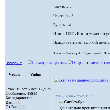
Абхазы - 5
Чеченцы - 5
Буряты - 4
Итого: 11511. Кто-то может отсут
Праздновать этот великий день 
Я не могу быть второй... И даже первой... Я м
Наверх ⮵
Vadim
Vadim
Стаж: 19 лет 6 мес. 12 дней
Сообщения: 45633
⊙ Пн, 09 Май, 2022. 11:02
Благодарности:
Carelessfly :
Вам
3810
От Вас
2062
Удивительно пронзительная п