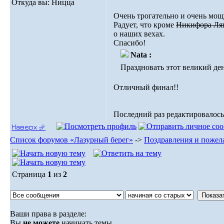
Откуда вы: Ницца
Очень трогательно и очень мощ
Радует, что кроме
Никифора Ляп
о наших вехах.
Спасибо!
Nata :
Праздновать этот великий де
Отличный финал!!
Последний раз редактировалось: 
Наверх ⮵
Список форумов «Лазурный берег»
->
Поздравления и пожел
Страница
1
из
2
Ваши права в разделе:
Вы
не можете
начинать темы