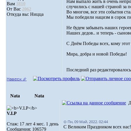
Нам выпало жить в очень непро
Вам
3810
случились c нашей страной за п
От Вас
2062
Во многом, все эти события ст
Откуда вы: Ницца
Мы победили нацизм в сорок пя
Не будем забывать наших герое
Наших дедов.. и теперь - сынове
С Днём Победы всех, кому этот 
Мира, добра и новой Победы!
Последний раз редактировалось: 
Наверх ⮵
Nata
Nata
Д
V.I.Р
⊙ Пн, 09 Май, 2022. 02:44
Стаж: 17 лет 4 мес. 1 день
С Великим Праздником всех нас!
Сообщения: 106579