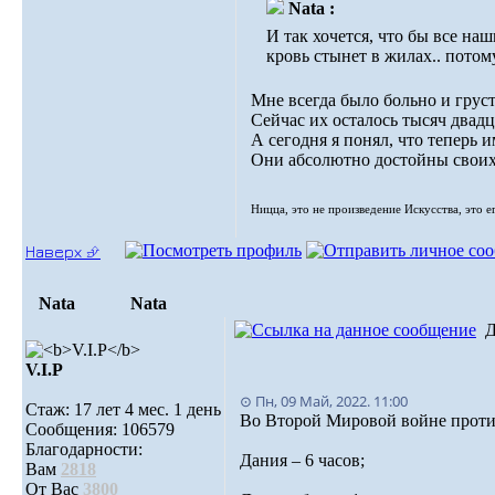
Nata :
И так хочется, что бы все на
кровь стынет в жилах.. потом
Мне всегда было больно и грус
Сейчас их осталось тысяч двадц
А сегодня я понял, что теперь 
Они абсолютно достойны своих
Ницца, это не произведение Искусства, это е
Наверх ⮵
Nata
Nata
Д
V.I.Р
⊙ Пн, 09 Май, 2022. 11:00
Стаж: 17 лет 4 мес. 1 день
Во Второй Мировой войне проти
Сообщения: 106579
Благодарности:
Дания – 6 часов;
Вам
2818
От Вас
3800