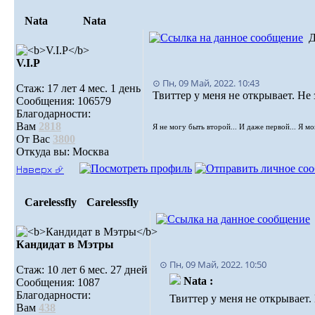
Nata
Nata
Д
V.I.Р
⊙ Пн, 09 Май, 2022. 10:43
Стаж: 17 лет 4 мес. 1 день
Твиттер у меня не открывает. Не
Сообщения: 106579
Благодарности:
Вам
2818
Я не могу быть второй... И даже первой... Я м
От Вас
3800
Откуда вы: Москва
Наверх ⮵
Carelessfly
Carelessfly
Кандидат в Мэтры
⊙ Пн, 09 Май, 2022. 10:50
Стаж: 10 лет 6 мес. 27 дней
Nata :
Сообщения: 1087
Благодарности:
Твиттер у меня не открывает.
Вам
438