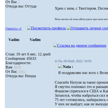
От Вас
5
Откуда вы: Оттуда
Xрен с ним, с Твиттером. Пес
Nous savons où nous allons parce que nous sa
Наверх ⮵
Vadim
Vadim
Стаж: 19 лет 6 мес. 12 дней
Сообщения: 45633
⊙ Пн, 09 Май, 2022. 10:53
Благодарности:
Nata :
Вам
3810
От Вас
2062
Я поздравляю нас всех с Вел
Откуда вы: Ницца
Спасибо Натуля за такие прони
Я смутно понимал это и раньше
Фашизм спрятался в США и Ка
Затаился, чтобы набраться сил 
75 лет готовились, набирались
У них не выйдет, как не выходи