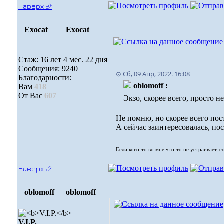
Наверх ⮵
Exocat
Exocat
Стаж: 16 лет 4 мес. 22 дня
Сообщения: 9240
⊙ Сб, 09 Апр, 2022. 16:08
Благодарности:
oblomoff :
Вам
418
От Вас
607
Экзо, скорее всего, просто н
Не помню, но скорее всего по
А сейчас заинтересовалась, по
Если кого-то во мне что-то не устраивает, 
Наверх ⮵
oblomoff
oblomoff
V.I.P.