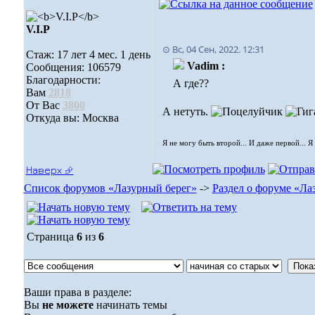
V.I.Р
⊙ Вс, 04 Сен, 2022. 12:31
Стаж: 17 лет 4 мес. 1 день
Vadim :
Сообщения: 106579
Благодарности:
А где??
Вам
2818
От Вас
3800
А нетуть.
Откуда вы: Москва
Я не могу быть второй... И даже первой... Я
Наверх ⮵
Список форумов «Лазурный берег»
->
Раздел о форуме «Ла
Страница
6
из
6
Ваши права в разделе:
Вы
не можете
начинать темы