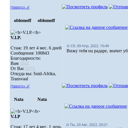
Наверх ⮵
oblomoff
oblomoff
V.I.P.
⊙ Сб, 09 Апр, 2022. 16:49
Стаж: 19 лет 4 мес. 6 дней
Вижу тебя на радаре, значит у
Сообщения: 100843
Благодарности:
Вам
1512
От Вас
2572
Откуда вы: Suid-Afrika,
Transvaal
Наверх ⮵
Nata
Nata
V.I.Р
⊙ Пн, 29 Авг, 2022. 20:21
Стаж: 17 лет 4 мес. 1 день