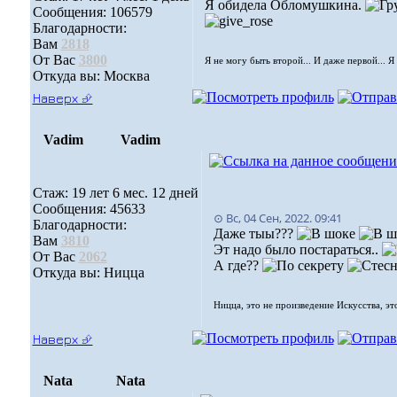
Я обидела Обломушкина.
Сообщения: 106579
Благодарности:
Вам
2818
От Вас
3800
Я не могу быть второй... И даже первой... Я
Откуда вы: Москва
Наверх ⮵
Vadim
Vadim
Стаж: 19 лет 6 мес. 12 дней
Сообщения: 45633
⊙ Вс, 04 Сен, 2022. 09:41
Благодарности:
Даже тыы???
Вам
3810
Эт надо было постараться..
От Вас
2062
А где??
Откуда вы: Ницца
Ницца, это не произведение Искусства, эт
Наверх ⮵
Nata
Nata