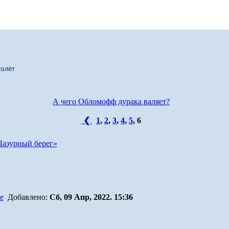
олёт
А чего Обломофф дурака валяет?
❮
1
,
2
,
3
,
4
,
5
,
6
Лазурный берег»
Добавлено:
Сб, 09 Апр, 2022. 15:36