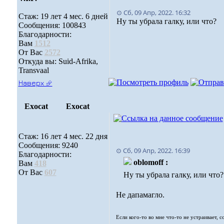
⊙ Сб, 09 Апр, 2022. 16:32
Стаж: 19 лет 4 мес. 6 дней
Ну ты убрала галку, или что?
Сообщения: 100843
Благодарности:
Вам
1512
От Вас
2572
Откуда вы: Suid-Afrika,
Transvaal
Наверх ⮵
Exocat
Exocat
Стаж: 16 лет 4 мес. 22 дня
Сообщения: 9240
⊙ Сб, 09 Апр, 2022. 16:39
Благодарности:
oblomoff :
Вам
418
От Вас
607
Ну ты убрала галку, или что?
Не дапамагло.
Если кого-то во мне что-то не устраивает, 