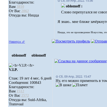
⊙ Сб, 09 Апр, 2022. 15:36
Благодарности:
oblomoff :
Вам
3810
От Вас
2062
Слово перепугался не совс
Откуда вы: Ницца
Я знаю.. мне ближе зачёркнут
Ницца, это не произведение Искусства, эт
Наверх ⮵
oblomoff
oblomoff
V.I.P.
⊙ Сб, 09 Апр, 2022. 15:47
Стаж: 19 лет 4 мес. 6 дней
Ну, его можно применить в то
Сообщения: 100843
Благодарности:
Вам
1512
От Вас
2572
Откуда вы: Suid-Afrika,
Transvaal