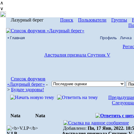
∧
∨
Лазурный берег
Поиск
Пользователи
Группы
По
⦁ Главная
Профиль
Личка
Реги
Австралия признала Спутник V
Список форумов
«Лазурный берег»
-
>
Будьте здоровы!
Предыдущая
Следующая
Nata
Nata
Добавлено:
Пн, 17 Янв, 2022. 18:
V.I.Р
Австралия признала Спутник V