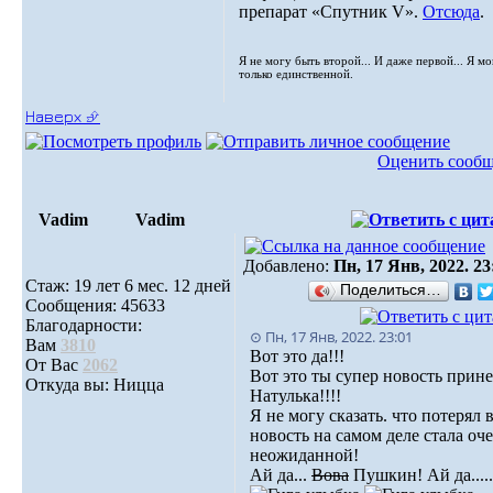
препарат «Cпутник V».
Отсюда
.
Я не могу быть второй... И даже первой... Я м
только единственной.
Наверх ⮵
Оценить сооб
Vadim
Vadim
Добавлено:
Пн, 17 Янв, 2022. 23
Стаж: 19 лет 6 мес. 12 дней
Поделиться…
Сообщения: 45633
Благодарности:
⊙ Пн, 17 Янв, 2022. 23:01
Вам
3810
Вот это да!!!
От Вас
2062
Вот это ты супер новость прине
Откуда вы: Ницца
Натулька!!!!
Я не могу сказать. что потерял в
новость на самом деле стала оч
неожиданной!
Ай да...
Вова
Пушкин! Ай да.....