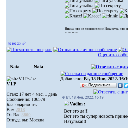
Ницца, это не произведение Искусства, это е
источник.
Наверх ⮵
Оценить сооб
Nata
Nata
Добавлено:
Вт, 18 Янв, 2022. 16:1
V.I.Р
Поделиться…
Стаж: 17 лет 4 мес. 1 день
⊙ Вт, 18 Янв, 2022. 16:19
Сообщения: 106579
Vadim :
Благодарности:
Вам
2818
Вот это да!!!
От Вас
3800
Вот это ты супер новость прине
Откуда вы: Москва
Натулька!!!