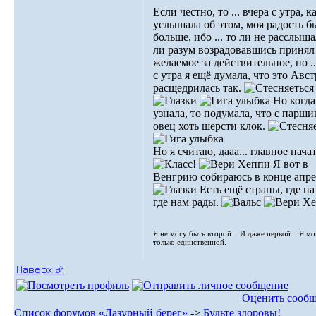
Если честно, то ... вчера с утра, к
услышала об этом, моя радость б
больше, ибо ... то ли не расслыша
ли разум возрадовавшись принял
желаемое за действительное, но ..
с утра я ещё думала, что это Авс
расщедрилась так.
Но когда
узнала, то подумала, что с парш
овец хоть шерсти клок.
Но я считаю, дааа... главное начат
Я вот в
Венгрию собираюсь в конце апре
Есть ещё страны, где на
где нам рады.
Я не могу быть второй... И даже первой... Я м
только единственной.
Наверх ⮵
Оценить сооб
Список форумов «Лазурный берег»
->
Будьте здоровы!