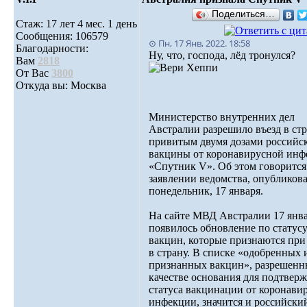
Поделиться…
Стаж: 17 лет 4 мес. 1 день
Сообщения: 106579
⊙ Пн, 17 Янв, 2022. 18:58
Благодарности:
Ну, что, господа, лёд тронулся?
Вам
2818
От Вас
3800
Откуда вы: Москва
Министерство внутренних дел
Австралии разрешило въезд в ст
привитым двумя дозами российс
вакцины от коронавирусной ин
«Спутник V». Об этом говорится
заявлении ведомства, опубликов
понедельник, 17 января.
На сайте МВД Австралии 17 янв
появилось обновление по статус
вакцин, которые признаются при
в страну. В списке «одобренных 
признанных вакцин», разрешенн
качестве основания для подтвер
статуса вакцинации от коронави
инфекции, значится и российски