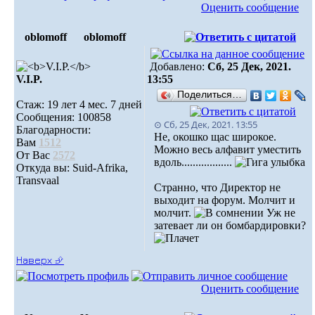
Оценить сообщение
oblomoff
oblomoff
Добавлено:
Сб, 25 Дек, 2021.
V.I.P.
13:55
Поделиться…
Стаж: 19 лет 4 мес. 7 дней
Сообщения: 100858
⊙ Сб, 25 Дек, 2021. 13:55
Благодарности:
Не, окошко щас широкое.
Вам
1512
Можно весь алфавит уместить
От Вас
2572
вдоль..................
Откуда вы: Suid-Afrika,
Transvaal
Странно, что Директор не
выходит на форум. Молчит и
молчит.
Уж не
затевает ли он бомбардировки?
Наверх ⮵
Оценить сообщение