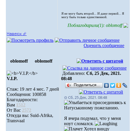
Я не могу быть второй... И даже первой... Я
могу быть только единственной.
Поблагодарили(1): oblomoff
Наверх ⮵
Оценить сообщение
oblomoff
oblomoff
Добавлено:
Сб, 25 Дек, 2021.
V.I.P.
08:48
Поделиться…
Стаж: 19 лет 4 мес. 7 дней
Сообщения: 100858
⊙ Сб, 25 Дек, 2021. 08:48
Благодарности:
присоединяясь к
Вам
1512
Натуськиному пожеланию.
От Вас
2572
Откуда вы: Suid-Afrika,
Я вчера подумал, что у меня
Transvaal
ноут сломался.
Хотел винду