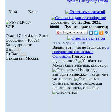
тема
::
Следующая тема
Nata
Nata
Добавлено:
Сб, 25 Дек, 2021.
V.I.Р
00:00
Лучшее враг хорошего))
Поделиться…
Стаж: 17 лет 4 мес. 2 дня
Сообщения: 106594
⊙ Сб, 25 Дек, 2021. 00:00
Благодарности:
Вадим, вот ... ты не сердись, но
я
Вам
2818
совершенно согласная с
От Вас
3800
Обломкой.
Или это ты
Откуда вы: Москва
недопочинил?
Может быть вернёшь, как было?
Ну, правда,
выглядит немножко ... куце, мне
так кажется.
Очень маленькое окошко для
написания поста, и вообще.