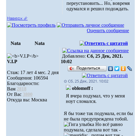
переустановить... Но, вовремя
одумался и решил подождать.
Наверх ⮵
Оценить сообщение
Nata
Nata
Добавлено:
Сб, 25 Дек, 2021.
V.I.Р
10:02
Поделиться…
Стаж: 17 лет 4 мес. 2 дня
Сообщения: 106594
⊙ Сб, 25 Дек, 2021. 10:02
Благодарности:
oblomoff :
Вам
2818
От Вас
3800
Я вчера подумал, что у меня
Откуда вы: Москва
ноут сломался.
Я бы тоже так подумала, если бы
не была предупреждена тобой.
Но всё равно
подумала, сделала вот так -
, потом вот так -