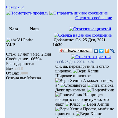
Наверх ⮵
Оценить сообщение
Nata
Nata
Добавлено:
Сб, 25 Дек, 2021.
V.I.Р
14:30
Поделиться…
Стаж: 17 лет 4 мес. 2 дня
Сообщения: 106594
⊙ Сб, 25 Дек, 2021. 14:30
Благодарности:
Ой, да, перезагрузила и стало
Вам
2818
широкое.
От Вас
3800
Широкое и плоское.
Откуда вы: Москва
А может и норм,
а?
Даже прикольно.
Но прицел
наводить стало не нужно, это
факт.
Просто, малёк не
привычно.