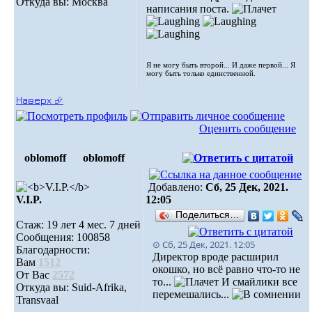
Откуда вы: Москва
написания поста.
Я не могу быть второй... И даже первой... Я
могу быть только единственной.
Наверх ⮵
Оценить сообщение
oblomoff
oblomoff
Добавлено:
Сб, 25 Дек, 2021.
V.I.P.
12:05
Поделиться…
Стаж: 19 лет 4 мес. 7 дней
Сообщения: 100858
⊙ Сб, 25 Дек, 2021. 12:05
Благодарности:
Директор вроде расширил
Вам
1512
окошко, но всё равно что-то не
От Вас
2572
то...
И смайлики все
Откуда вы: Suid-Afrika,
перемешались...
Transvaal