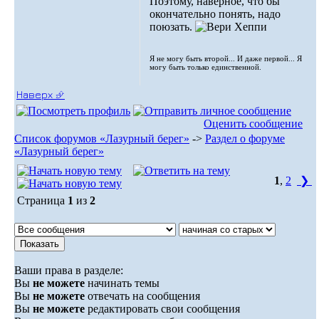
Поэтому, наверное, что бы
окончательно понять, надо
поюзать.
Я не могу быть второй... И даже первой... Я
могу быть только единственной.
Наверх ⮵
Оценить сообщение
Список форумов «Лазурный берег»
->
Раздел о форуме
«Лазурный берег»
1
,
2
❯
Страница
1
из
2
Ваши права в разделе:
Вы
не можете
начинать темы
Вы
не можете
отвечать на сообщения
Вы
не можете
редактировать свои сообщения