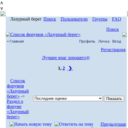
∧
∨
Лазурный берег
Поиск
Пользователи
Группы
FAQ
Поиск
⦁ Главная
Профиль
Личка
Вход
Регистрация
Лучшее враг хорошего))
1
,
2
❯
Список
форумов
«Лазурный
берег»
->
Раздел о
форуме
«Лазурный
берег»
Предыдущая