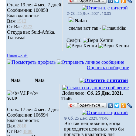
Поделиться…
Стаж: 19 лет 4 мес. 7 дней
Сообщения: 100858
⊙ Сб, 25 Дек, 2021. 10:05
Благодарности:
Nata :
Вам
1512
От Вас
2572
сделал вот так -
Откуда вы: Suid-Afrika,
Transvaal
Селфи!
Наверх ⮵
Оценить сообщение
Nata
Nata
Добавлено:
Сб, 25 Дек, 2021.
V.I.Р
11:46
Поделиться…
Стаж: 17 лет 4 мес. 2 дня
Сообщения: 106594
⊙ Сб, 25 Дек, 2021. 11:46
Благодарности:
Это так непривычно, когда
Вам
2818
приходится целиться, что бы
От Вас
3800
попасть в квадратик для