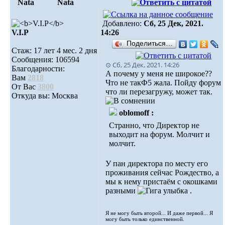
Nata
Nata
Добавлено:
Сб, 25 Дек, 2021.
V.I.Р
14:26
Поделиться…
Стаж: 17 лет 4 мес. 2 дня
Сообщения: 106594
⊙ Сб, 25 Дек, 2021. 14:26
Благодарности:
А почему у меня не широкое??
Вам
2818
Что не такФ5 жала. Пойду форум
От Вас
3800
что ли перезагружу, может так.
Откуда вы: Москва
oblomoff :
Странно, что Директор не
выходит на форум. Молчит и
молчит.
У пан директора по месту его
проживания сейчас Рождество, а
мы к нему пристаём с окошками
разными
.
Я не могу быть второй... И даже первой... Я
могу быть только единственной.