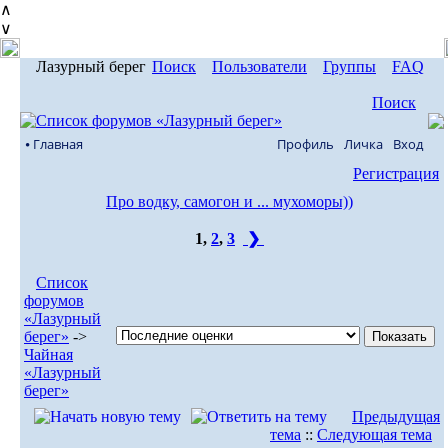
∧
∨
Лазурный берег
Поиск
Пользователи
Группы
FAQ
Поиск
⦁ Главная
Профиль
Личка
Вход
Регистрация
Про водку, самогон и ... мухоморы))
1
,
2
,
3
❯
Список
форумов
«Лазурный
берег»
->
Чайная
«Лазурный
берег»
Предыдущая
тема
::
Следующая тема