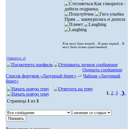
Как говорится -
добила подранка.
Прям ... зажмурилась и допила
Я не могу быть второй... И даже первой... Я
могу быть только единственной.
Наверх ⮵
Оценить сообщение
Список форумов «Лазурный берег»
->
Чайная «Лазурный
берег»
1
,
2
,
3
❯
Страница
1
из
3