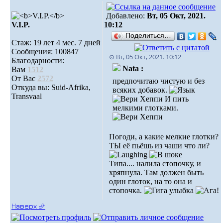
Добавлено:
Вт, 05 Окт, 2021.
V.I.P.
10:12
Поделиться…
Стаж: 19 лет 4 мес. 7 дней
Сообщения: 100847
⊙ Вт, 05 Окт, 2021. 10:12
Благодарности:
Nata :
Вам
1512
От Вас
2572
предпочитаю чистую и без
Откуда вы: Suid-Afrika,
всяких добавок.
Transvaal
И пить
мелкими глотками.
Погоди, а какие мелкие глотки?
ТЫ её пьёшь из чаши что ли?
Типа.... налила стопочку, и
хряпнула. Там должен быть
один глоток, на то она и
стопочка.
Наверх ⮵