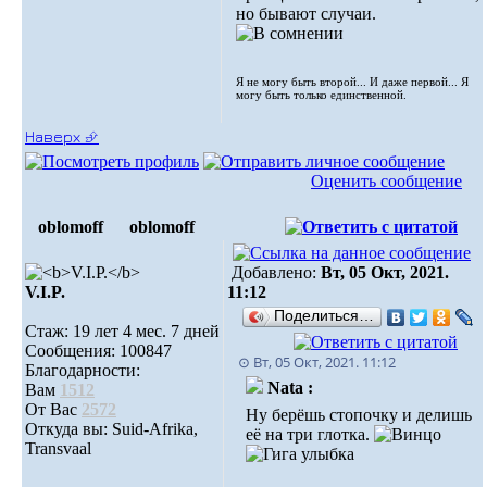
но бывают случаи.
Я не могу быть второй... И даже первой... Я
могу быть только единственной.
Наверх ⮵
Оценить сообщение
oblomoff
oblomoff
Добавлено:
Вт, 05 Окт, 2021.
V.I.P.
11:12
Поделиться…
Стаж: 19 лет 4 мес. 7 дней
Сообщения: 100847
⊙ Вт, 05 Окт, 2021. 11:12
Благодарности:
Nata :
Вам
1512
От Вас
2572
Ну берёшь стопочку и делишь
Откуда вы: Suid-Afrika,
её на три глотка.
Transvaal