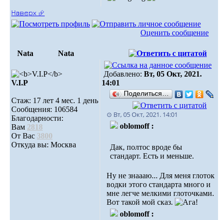
Наверх ⮵
Оценить сообщение
Nata
Nata
Добавлено:
Вт, 05 Окт, 2021.
V.I.Р
14:01
Поделиться…
Стаж: 17 лет 4 мес. 1 день
Сообщения: 106584
⊙ Вт, 05 Окт, 2021. 14:01
Благодарности:
oblomoff :
Вам
2818
От Вас
3800
Откуда вы: Москва
Дак, полтос вроде бы
стандарт. Есть и меньше.
Ну не знаааю... Для меня глоток
водки этого стандарта много и
мне легче мелкими глоточками.
Вот такой мой сказ.
oblomoff :