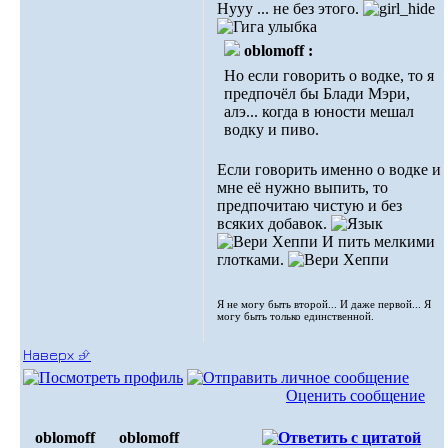
Нууу ... не без этого.
oblomoff :
Но если говорить о водке, то я
предпочёл бы Блади Мэри,
алэ... когда в юности мешал
водку и пиво.
Если говорить именно о водке и
мне её нужно выпить, то
предпочитаю чистую и без
всяких добавок.
И пить мелкими
глотками.
Я не могу быть второй... И даже первой... Я
могу быть только единственной.
Наверх ⮵
Оценить сообщение
oblomoff
oblomoff