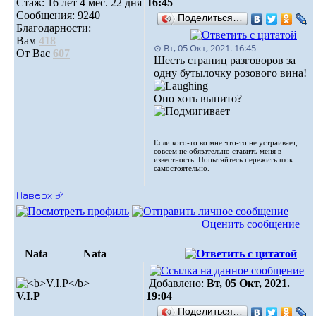
Стаж: 16 лет 4 мес. 22 дня
16:45
Сообщения: 9240
Поделиться…
Благодарности:
Вам
418
⊙ Вт, 05 Окт, 2021. 16:45
От Вас
607
Шесть страниц разговоров за
одну бутылочку розового вина!
Оно хоть выпито?
Если кого-то во мне что-то не устраивает,
совсем не обязательно ставить меня в
известность. Попытайтесь пережить шок
самостоятельно.
Наверх ⮵
Оценить сообщение
Nata
Nata
Добавлено:
Вт, 05 Окт, 2021.
V.I.Р
19:04
Поделиться…