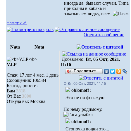
иногда да, бывают случаи. Типа
приходим в кабакъ и
заказываем водку, всем.
Наверх ⮵
Оценить сообщение
Nata
Nata
Добавлено:
Вт, 05 Окт, 2021.
V.I.Р
11:16
Поделиться…
Стаж: 17 лет 4 мес. 1 день
Сообщения: 106584
⊙ Вт, 05 Окт, 2021. 11:16
Благодарности:
oblomoff :
Вам
2818
От Вас
3800
Это не по фен-жую.
Откуда вы: Москва
По нему родимому.
oblomoff :
Стопочка водки это...