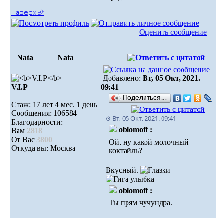
Наверх ⮵
Оценить сообщение
Nata
Nata
Добавлено:
Вт, 05 Окт, 2021.
V.I.Р
09:41
Поделиться…
Стаж: 17 лет 4 мес. 1 день
Сообщения: 106584
⊙ Вт, 05 Окт, 2021. 09:41
Благодарности:
oblomoff :
Вам
2818
От Вас
3800
Ой, ну какой молочный
Откуда вы: Москва
коктайль?
Вкусный.
oblomoff :
Ты прям чучундра.