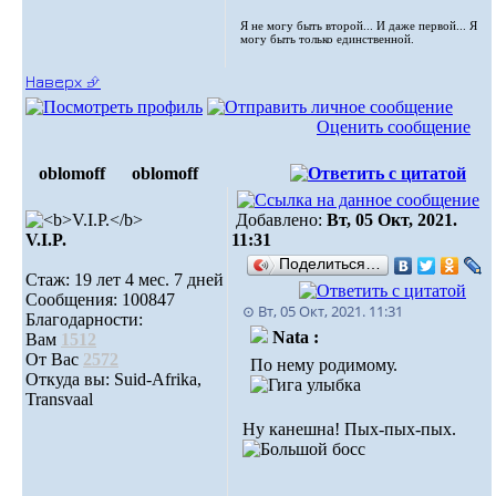
Я не могу быть второй... И даже первой... Я
могу быть только единственной.
Наверх ⮵
Оценить сообщение
oblomoff
oblomoff
Добавлено:
Вт, 05 Окт, 2021.
V.I.P.
11:31
Поделиться…
Стаж: 19 лет 4 мес. 7 дней
Сообщения: 100847
⊙ Вт, 05 Окт, 2021. 11:31
Благодарности:
Nata :
Вам
1512
От Вас
2572
По нему родимому.
Откуда вы: Suid-Afrika,
Transvaal
Ну канешна! Пых-пых-пых.