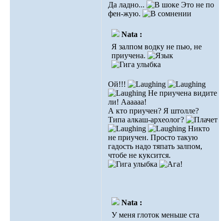
Да ладно...
Это не по
фен-жую.
Nata :
Я залпом водку не пью, не
приучена.
Ой!!!
Не приучена видите
ли! Аааааа!
А кто приучен? Я штолле?
Типа алкаш-археолог?
Никто
не приучен. Просто такую
гадость надо тяпать залпом,
чтобе не куксится.
Nata :
У меня глоток меньше ста