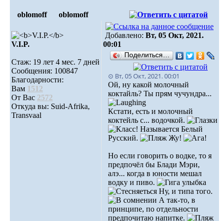
oblomoff
oblomoff
Добавлено:
Вт, 05 Окт, 2021.
V.I.P.
00:01
Поделиться…
Стаж: 19 лет 4 мес. 7 дней
Сообщения: 100847
⊙ Вт, 05 Окт, 2021. 00:01
Благодарности:
Ой, ну какой молочный
Вам
1512
коктайль? Ты прям чучундра...
От Вас
2572
Откуда вы: Suid-Afrika,
Кстати, есть и молочный
Transvaal
коктейль с... водочкой.
Называется Белый
Русский.
Жу!
Но если говорить о водке, то я
предпочёл бы Блади Мэри,
алэ... когда в юности мешал
водку и пиво.
Ну, и типа того.
А так-то, в
принципе, по отдельности
предпочитаю напитке.