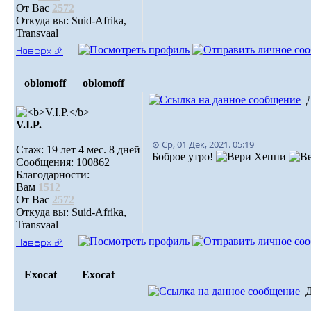
От Вас
2572
Откуда вы: Suid-Afrika,
Transvaal
Наверх ⮵
oblomoff
oblomoff
V.I.P.
⊙ Ср, 01 Дек, 2021. 05:19
Стаж: 19 лет 4 мес. 8 дней
Боброе утро!
Сообщения: 100862
Благодарности:
Вам
1512
От Вас
2572
Откуда вы: Suid-Afrika,
Transvaal
Наверх ⮵
Exocat
Exocat