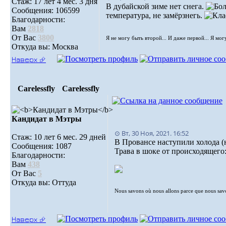
Стаж: 17 лет 4 мес. 3 дня
В дубайской зиме нет снега.
Сообщения: 106599
температура, не замёрзнегь.
Благодарности:
Вам
2818
От Вас
3800
Я не могу быть второй... И даже первой... Я мог
Откуда вы: Москва
Наверх ⮵
Carelessfly
Carelessfly
Кандидат в Мэтры
⊙ Вт, 30 Ноя, 2021. 16:52
Стаж: 10 лет 6 мес. 29 дней
В Провансе наступили холода (н
Сообщения: 1087
Трава в шоке от происходящего
Благодарности:
Вам
438
От Вас
5
Откуда вы: Оттуда
Nous savons où nous allons parce que nous sa
Наверх ⮵