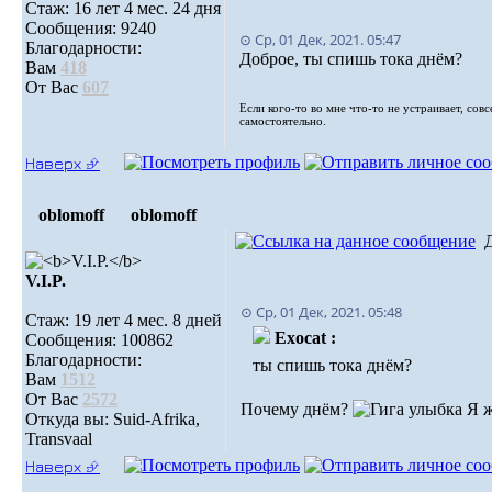
Стаж: 16 лет 4 мес. 24 дня
Сообщения: 9240
⊙ Ср, 01 Дек, 2021. 05:47
Благодарности:
Доброе, ты спишь тока днём?
Вам
418
От Вас
607
Если кого-то во мне что-то не устраивает, сов
самостоятельно.
Наверх ⮵
oblomoff
oblomoff
V.I.P.
⊙ Ср, 01 Дек, 2021. 05:48
Стаж: 19 лет 4 мес. 8 дней
Exocat :
Сообщения: 100862
Благодарности:
ты спишь тока днём?
Вам
1512
От Вас
2572
Почему днём?
Я ж
Откуда вы: Suid-Afrika,
Transvaal
Наверх ⮵