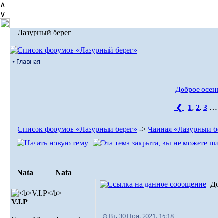
∧
∨
Лазурный берег
⦁ Главная
Доброе осенн
❮
1
,
2
,
3
Список форумов «Лазурный берег»
->
Чайная «Лазурный б
Nata
Nata
Д
V.I.Р
⊙ Вт, 30 Ноя, 2021. 16:18