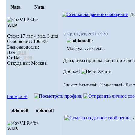
Nata
Nata
Д
V.I.Р
⊙ Ср, 01 Дек, 2021. 09:50
Стаж: 17 лет 4 мес. 3 дня
oblomoff :
Сообщения: 106599
Благодарности:
Москуа... же темъ.
Вам
2818
От Вас
3800
Дааа, зима пришла ровно по кален
Откуда вы: Москва
Доброе!
Я не могу быть второй... И даже первой... Я мог
Наверх ⮵
oblomoff
oblomoff
V.I.P.