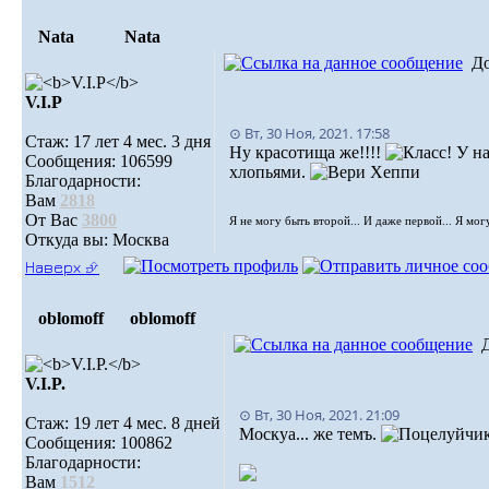
Nata
Nata
Д
V.I.Р
⊙ Вт, 30 Ноя, 2021. 17:58
Стаж: 17 лет 4 мес. 3 дня
Ну красотища же!!!!
У на
Сообщения: 106599
хлопьями.
Благодарности:
Вам
2818
От Вас
3800
Я не могу быть второй... И даже первой... Я мог
Откуда вы: Москва
Наверх ⮵
oblomoff
oblomoff
V.I.P.
⊙ Вт, 30 Ноя, 2021. 21:09
Стаж: 19 лет 4 мес. 8 дней
Москуа... же темъ.
Сообщения: 100862
Благодарности:
Вам
1512