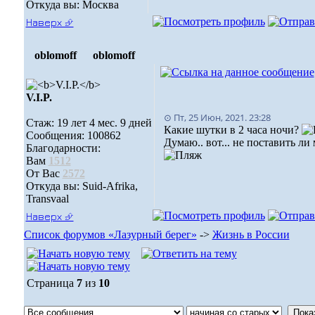
Откуда вы: Москва
Наверх ⮵
oblomoff
oblomoff
V.I.P.
⊙ Пт, 25 Июн, 2021. 23:28
Стаж: 19 лет 4 мес. 9 дней
Какие шутки в 2 часа ночи?
Сообщения: 100862
Думаю.. вот... не поставить л
Благодарности:
Вам
1512
От Вас
2572
Откуда вы: Suid-Afrika,
Transvaal
Наверх ⮵
Список форумов «Лазурный берег»
->
Жизнь в России
Страница
7
из
10