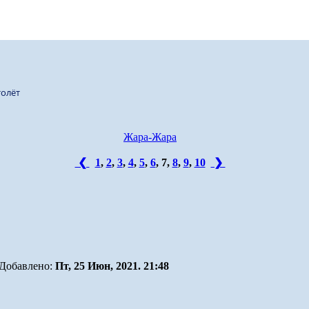
олёт
Жара-Жара
❮
1
,
2
,
3
,
4
,
5
,
6
,
7
,
8
,
9
,
10
❯
Добавлено:
Пт, 25 Июн, 2021. 21:48