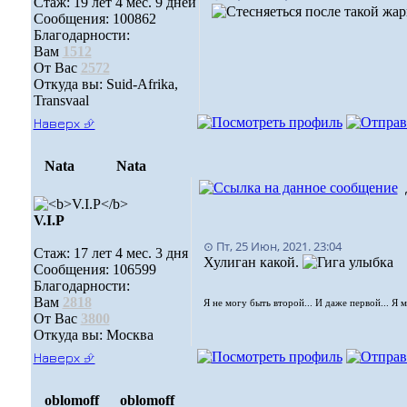
Стаж: 19 лет 4 мес. 9 дней
после такой жар
Сообщения: 100862
Благодарности:
Вам
1512
От Вас
2572
Откуда вы: Suid-Afrika,
Transvaal
Наверх ⮵
Nata
Nata
V.I.Р
⊙ Пт, 25 Июн, 2021. 23:04
Стаж: 17 лет 4 мес. 3 дня
Хулиган какой.
Сообщения: 106599
Благодарности:
Вам
2818
Я не могу быть второй... И даже первой... Я 
От Вас
3800
Откуда вы: Москва
Наверх ⮵
oblomoff
oblomoff