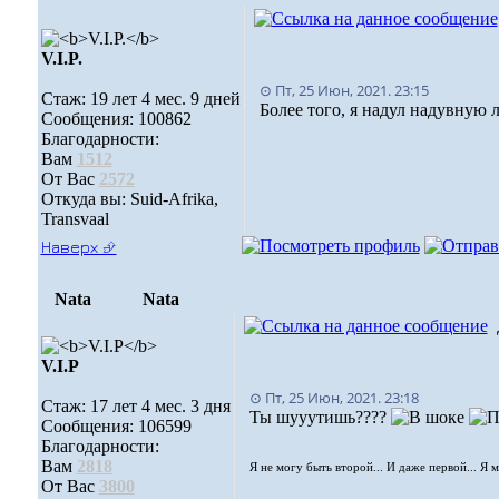
V.I.P.
⊙ Пт, 25 Июн, 2021. 23:15
Стаж: 19 лет 4 мес. 9 дней
Более того, я надул надувную л
Сообщения: 100862
Благодарности:
Вам
1512
От Вас
2572
Откуда вы: Suid-Afrika,
Transvaal
Наверх ⮵
Nata
Nata
V.I.Р
⊙ Пт, 25 Июн, 2021. 23:18
Стаж: 17 лет 4 мес. 3 дня
Ты шууутишь????
Сообщения: 106599
Благодарности:
Вам
2818
Я не могу быть второй... И даже первой... Я 
От Вас
3800