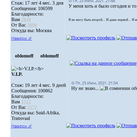
⊙ Пт, 25 Июн, 2021. 21:48
Стаж: 17 лет 4 мес. 3 дня
У меня хоть и было сегодня и то
Сообщения: 106599
Благодарности:
Вам
2818
Я не могу быть второй... И даже первой... Я 
От Вас
3800
Откуда вы: Москва
Наверх ⮵
oblomoff
oblomoff
V.I.P.
⊙ Пт, 25 Июн, 2021. 21:54
Стаж: 19 лет 4 мес. 9 дней
Ну не знаю...
обы
Сообщения: 100862
Благодарности:
Вам
1512
От Вас
2572
Откуда вы: Suid-Afrika,
Transvaal
Наверх ⮵