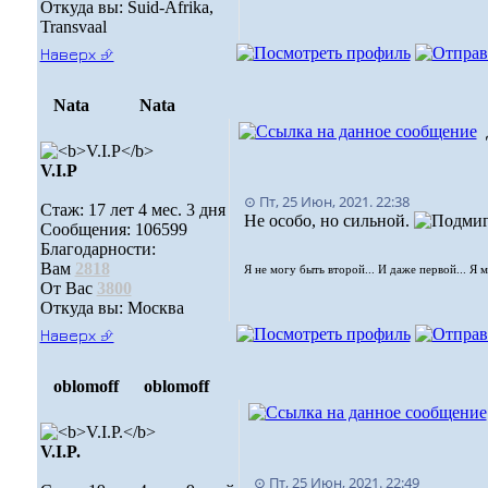
Откуда вы: Suid-Afrika,
Transvaal
Наверх ⮵
Nata
Nata
V.I.Р
⊙ Пт, 25 Июн, 2021. 22:38
Стаж: 17 лет 4 мес. 3 дня
Не особо, но сильной.
Сообщения: 106599
Благодарности:
Вам
2818
Я не могу быть второй... И даже первой... Я 
От Вас
3800
Откуда вы: Москва
Наверх ⮵
oblomoff
oblomoff
V.I.P.
⊙ Пт, 25 Июн, 2021. 22:49