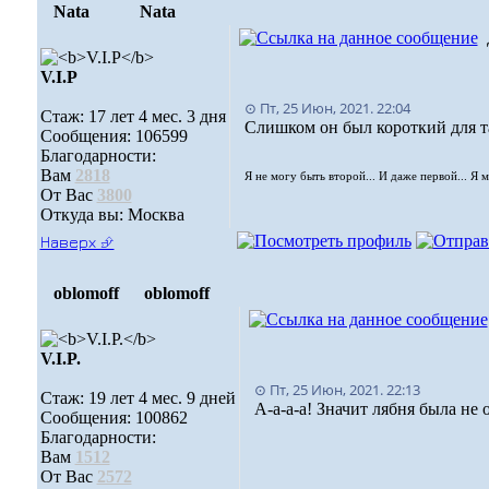
Nata
Nata
V.I.Р
⊙ Пт, 25 Июн, 2021. 22:04
Стаж: 17 лет 4 мес. 3 дня
Слишком он был короткий для 
Сообщения: 106599
Благодарности:
Вам
2818
Я не могу быть второй... И даже первой... Я 
От Вас
3800
Откуда вы: Москва
Наверх ⮵
oblomoff
oblomoff
V.I.P.
⊙ Пт, 25 Июн, 2021. 22:13
Стаж: 19 лет 4 мес. 9 дней
А-а-а-а! Значит лябня была н
Сообщения: 100862
Благодарности:
Вам
1512
От Вас
2572