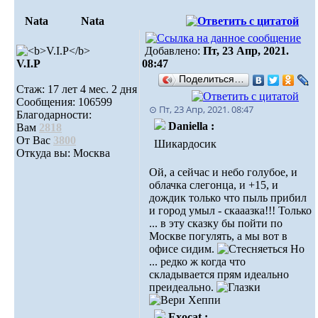
Nata
Nata
Добавлено:
Пт, 23 Апр, 2021.
V.I.Р
08:47
Поделиться…
Стаж: 17 лет 4 мес. 2 дня
Сообщения: 106599
⊙ Пт, 23 Апр, 2021. 08:47
Благодарности:
Daniella :
Вам
2818
От Вас
3800
Шикардосик
Откуда вы: Москва
Ой, а сейчас и небо голубое, и
облачка слегонца, и +15, и
дождик только что пыль прибил
и город умыл - скааазка!!! Только
... в эту сказку бы пойти по
Москве погулять, а мы вот в
офисе сидим.
Но
... редко ж когда что
складывается прям идеально
преидеально.
Exocat :