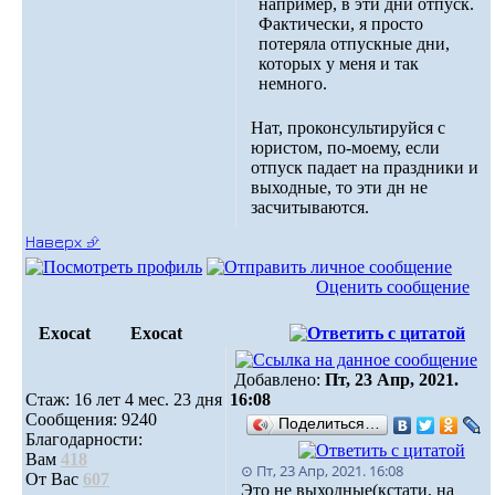
например, в эти дни отпуск.
Фактически, я просто
потеряла отпускные дни,
которых у меня и так
немного.
Нат, проконсультируйся с
юристом, по-моему, если
отпуск падает на праздники и
выходные, то эти дн не
засчитываются.
Наверх ⮵
Оценить сообщение
Exocat
Exocat
Добавлено:
Пт, 23 Апр, 2021.
Стаж: 16 лет 4 мес. 23 дня
16:08
Сообщения: 9240
Поделиться…
Благодарности:
Вам
418
⊙ Пт, 23 Апр, 2021. 16:08
От Вас
607
Это не выходные(кстати, на