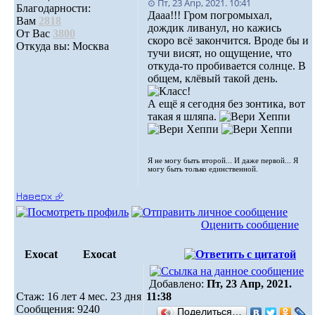
⊙ Пт, 23 Апр, 2021. 10:41
Благодарности:
Дааа!!! Гром погромыхал,
Вам
2818
дождик ливанул, но кажись
От Вас
3800
скоро всё закончится. Вроде бы и
Откуда вы: Москва
тучи висят, но ощущение, что
откуда-то пробивается солнце. В
общем, клёвый такой день.
А ещё я сегодня без зонтика, вот
такая я шляпа.
Я не могу быть второй... И даже первой... Я
могу быть только единственной.
Наверх ⮵
Оценить сообщение
Exocat
Exocat
Добавлено:
Пт, 23 Апр, 2021.
Стаж: 16 лет 4 мес. 23 дня
11:38
Сообщения: 9240
Поделиться…