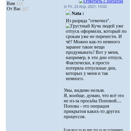
Вам
418
⊙ Пт, 23 Апр, 2021. 15:02
От Вас
607
Nata :
Из разряда "отмочил".
Куча людей уже
отпуск оформили, который по
срокам уже не перенести. И
чё? Можно как-то немного
заранее такие вещи
продумывать? Вот у меня,
например, в эти дни отпуск.
Фактически, я просто
потеряла отпускные дни,
которых у меня и так
немного.
Увы, видимо нельзя.
Я, вообще, думаю, что всё это
не из-за просьбы Поповой....
Попова - это операция
прикрытия каких-то других
процессов.
Если кого-то во мне что-то не устраивает,