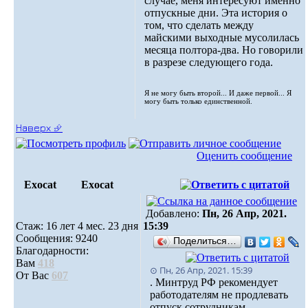
случае, меня интересуют именно
отпускные дни. Эта история о
том, что сделать между
майскими выходные мусолилась
месяца полтора-два. Но говорили
в разрезе следующего года.
Я не могу быть второй... И даже первой... Я
могу быть только единственной.
Наверх ⮵
Оценить сообщение
Exocat
Exocat
Добавлено:
Пн, 26 Апр, 2021.
Стаж: 16 лет 4 мес. 23 дня
15:39
Сообщения: 9240
Поделиться…
Благодарности:
Вам
418
⊙ Пн, 26 Апр, 2021. 15:39
От Вас
607
. Минтруд РФ рекомендует
работодателям не продлевать
отпуск сотрудникам,