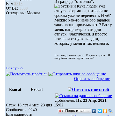
Из разряда "отмочил".
Вам
2818
Куча людей уже
От Вас
3800
отпуск оформили, который по
Откуда вы: Москва
срокам уже не перенести. И чё?
Можно как-то немного заранее
такие вещи продумывать? Вот у
меня, например, в эти дни
отпуск. Фактически, я просто
потеряла отпускные дни,
которых у меня и так немного.
Я не могу быть второй... И даже первой... Я
могу быть только единственной.
Наверх ⮵
Оценить сообщение
Exocat
Exocat
Добавлено:
Пт, 23 Апр, 2021.
Стаж: 16 лет 4 мес. 23 дня
15:02
Сообщения: 9240
Поделиться…
Благодарности: