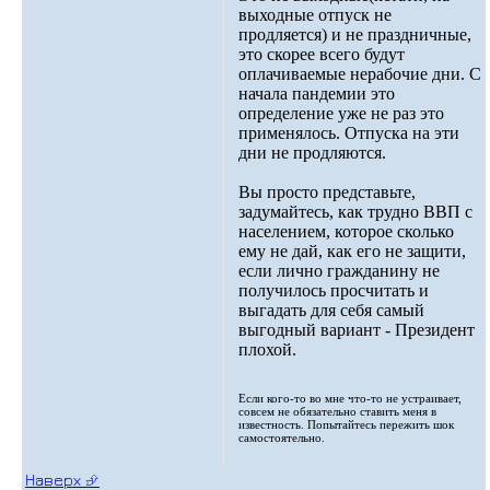
выходные отпуск не
продляется) и не праздничные,
это скорее всего будут
оплачиваемые нерабочие дни. С
начала пандемии это
определение уже не раз это
применялось. Отпуска на эти
дни не продляются.
Вы просто представьте,
задумайтесь, как трудно ВВП с
населением, которое сколько
ему не дай, как его не защити,
если лично гражданину не
получилось просчитать и
выгадать для себя самый
выгодный вариант - Президент
плохой.
Если кого-то во мне что-то не устраивает,
совсем не обязательно ставить меня в
известность. Попытайтесь пережить шок
самостоятельно.
Наверх ⮵