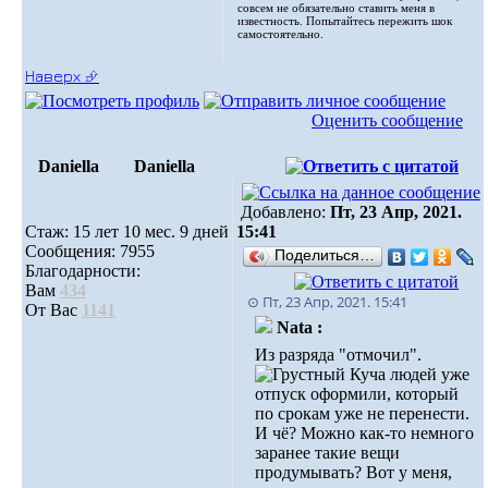
совсем не обязательно ставить меня в
известность. Попытайтесь пережить шок
самостоятельно.
Наверх ⮵
Оценить сообщение
Daniella
Daniella
Добавлено:
Пт, 23 Апр, 2021.
Стаж: 15 лет 10 мес. 9 дней
15:41
Сообщения: 7955
Поделиться…
Благодарности:
Вам
434
⊙ Пт, 23 Апр, 2021. 15:41
От Вас
1141
Nata :
Из разряда "отмочил".
Куча людей уже
отпуск оформили, который
по срокам уже не перенести.
И чё? Можно как-то немного
заранее такие вещи
продумывать? Вот у меня,