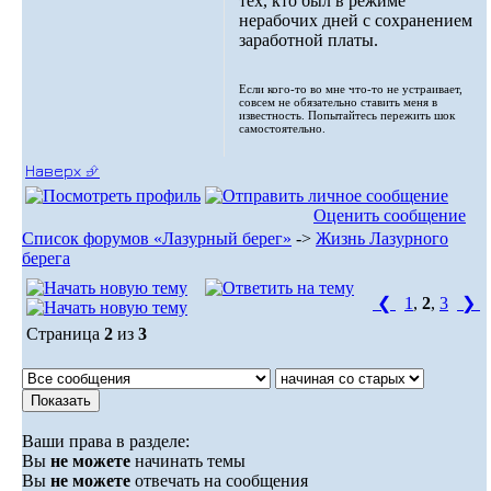
тех, кто был в режиме
нерабочих дней с сохранением
заработной платы.
Если кого-то во мне что-то не устраивает,
совсем не обязательно ставить меня в
известность. Попытайтесь пережить шок
самостоятельно.
Наверх ⮵
Оценить сообщение
Список форумов «Лазурный берег»
->
Жизнь Лазурного
берега
❮
1
,
2
,
3
❯
Страница
2
из
3
Ваши права в разделе:
Вы
не можете
начинать темы
Вы
не можете
отвечать на сообщения