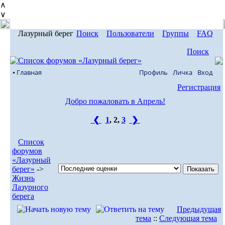
∧
∨
Лазурный берег
Поиск
Пользователи
Группы
FAQ
Поиск
⦁ Главная
Профиль
Личка
Вход
Регистрация
Добро пожаловать в Апрель!
❮
1
,
2
,
3
❯
Список
форумов
«Лазурный
берег»
->
Жизнь
Лазурного
берега
Предыдущая
тема
::
Следующая тема