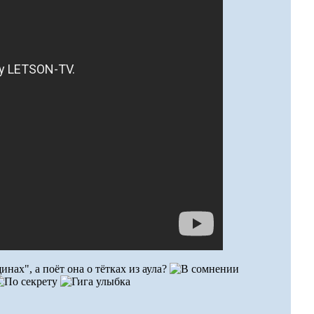
нах", а поёт она о тётках из аула?