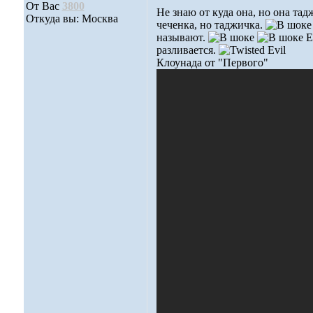
От Вас
3800
Не знаю от куда она, но она тадж
Откуда вы: Москва
чеченка, но таджичка.
называют.
Ес
разливается.
Клоунада от "Первого"