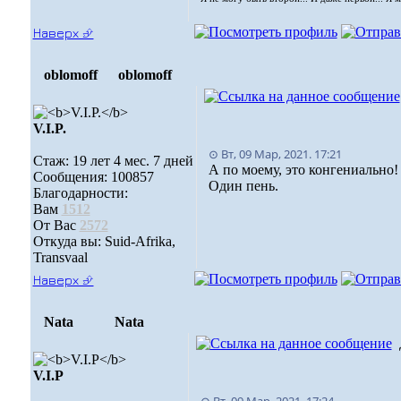
Наверх ⮵
oblomoff
oblomoff
V.I.P.
⊙ Вт, 09 Мар, 2021. 17:21
Стаж: 19 лет 4 мес. 7 дней
А по моему, это конгениально
Сообщения: 100857
Один пень.
Благодарности:
Вам
1512
От Вас
2572
Откуда вы: Suid-Afrika,
Transvaal
Наверх ⮵
Nata
Nata
V.I.Р