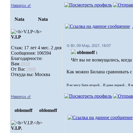
Наверх ⮵
Nata
Nata
V.I.Р
⊙ Вт, 09 Мар, 2021. 18:07
Стаж: 17 лет 4 мес. 2 дня
oblomoff :
Сообщения: 106594
Благодарности:
Чёт вы не возмущались, когда
Вам
2818
От Вас
3800
Как можно Билана сравнивать с
Откуда вы: Москва
Я не могу быть второй... И даже первой... Я 
Наверх ⮵
oblomoff
oblomoff
V.I.P.