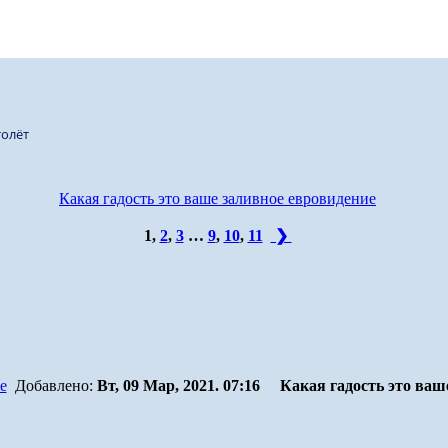
олёт
Какая гадость это ваше заливное евровидение
1
,
2
,
3
…
9
,
10
,
11
❯
Добавлено:
Вт, 09 Мар, 2021. 07:16
Какая гадость это ваш