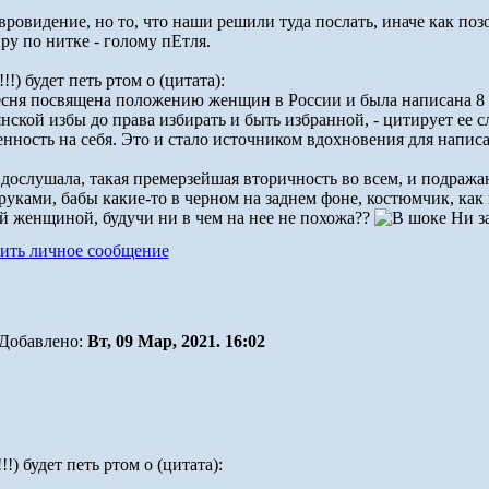
евровидение, но то, что наши решили туда послать, иначе как по
ру по нитке - голому пЕтля.
!) будет петь ртом о (цитата):
есня посвящена положению женщин в России и была написана 8 
нской избы до права избирать и быть избранной, - цитирует ее с
енность на себя. Это и стало источником вдохновения для напис
дослушала, такая премерзейшая вторичность во всем, и подража
ками, бабы какие-то в черном на заднем фоне, костюмчик, как 
й женщиной, будучи ни в чем на нее не похожа??
Ни за
Добавлено:
Вт, 09 Мар, 2021. 16:02
!) будет петь ртом о (цитата):