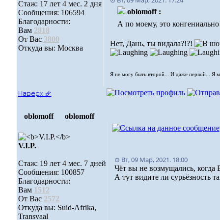
⊙ Вт, 09 Мар, 2021. 17:24
Стаж: 17 лет 4 мес. 2 дня
oblomoff :
Сообщения: 106594
Благодарности:
А по моему, это конгениально
Вам
2818
От Вас
3800
Нет, Дань, ты видала?!?!
Откуда вы: Москва
Я не могу быть второй... И даже первой... Я 
Наверх ⮵
oblomoff
oblomoff
V.I.P.
⊙ Вт, 09 Мар, 2021. 18:00
Стаж: 19 лет 4 мес. 7 дней
Чёт вы не возмущались, когда 
Сообщения: 100857
А тут видите ли сурьёзность т
Благодарности:
Вам
1512
От Вас
2572
Откуда вы: Suid-Afrika,
Transvaal