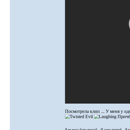
Посмотрела клип ... У меня у од
Причём
Я не могу быть второй... И даже первой... Я 