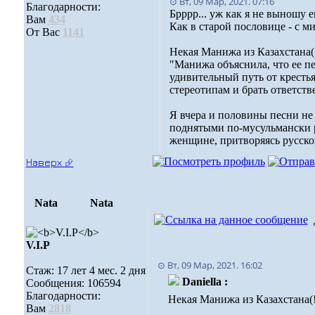
⊙ Вт, 09 Мар, 2021. 07:16
Благодарности:
Брррр... уж как я не выношу 
Вам
434
Как в старой пословице - с ми
От Вас
1141
Некая Манижа из Казахстана(!!
"Манижа объяснила, что ее п
удивительный путь от крестья
стереотипам и брать ответств
Я вчера и половины песни не 
поднятыми по-мусульмански ру
женщине, притворяясь русско
Наверх ⮵
Nata
Nata
V.I.Р
⊙ Вт, 09 Мар, 2021. 16:02
Стаж: 17 лет 4 мес. 2 дня
Daniella :
Сообщения: 106594
Благодарности:
Некая Манижа из Казахстана(!!
Вам
2818