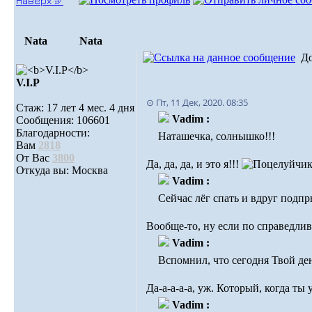
Наверх ⮵
Nata
Nata
Д
V.I.Р
⊙ Пт, 11 Дек, 2020. 08:35
Стаж: 17 лет 4 мес. 4 дня
Vadim :
Сообщения: 106601
Благодарности:
Наташечка, солнышко!!!
Вам
2818
От Вас
3800
Да, да, да, и это я!!!
Откуда вы: Москва
Vadim :
Сейчас лёг спать и вдруг подпр
Вообще-то, ну если по справедлив
Vadim :
Вспомнил, что сегодня Твой ден
Да-а-а-а-а, уж. Который, когда ты
Vadim :