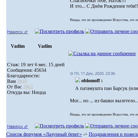
Спасибочки тебе, Наток!!!
И это... С Днём Рождения тебя!!
Ницца, это не произведение Искусства, это е
Наверх ⮵
Vadim
Vadim
Стаж: 19 лет 6 мес. 15 дней
Сообщения: 45634
⊙ Пт, 11 Дек, 2020. 23:36
Благодарности:
oblomoff :
Вам
3810
От Вас
2062
А патамушта пан Барсук (или
Откуда вы: Ницца
Мог... но ... из башки вылетело..
Ницца, это не произведение Искусства, это е
Наверх ⮵
Список форумов «Лазурный берег»
->
Поздравления и пожел