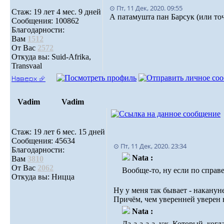
⊙ Пт, 11 Дек, 2020. 09:55
Стаж: 19 лет 4 мес. 9 дней
А патамушта пан Барсук (или то
Сообщения: 100862
Благодарности:
Вам
1512
От Вас
2572
Откуда вы: Suid-Afrika,
Transvaal
Наверх ⮵
Vadim
Vadim
Стаж: 19 лет 6 мес. 15 дней
Сообщения: 45634
⊙ Пт, 11 Дек, 2020. 23:34
Благодарности:
Nata :
Вам
3810
От Вас
2062
Вообще-то, ну если по справ
Откуда вы: Ницца
Ну у меня так бывает - наканун
Причём, чем уверенней уверен 
Nata :
Да-а-а-а-а, уж. Который, ког