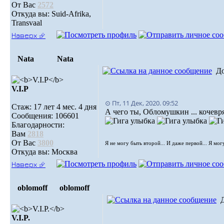
От Вас
2572
Откуда вы: Suid-Afrika,
Transvaal
Наверх ⮵
Nata
Nata
Д
V.I.Р
⊙ Пт, 11 Дек, 2020. 09:52
Стаж: 17 лет 4 мес. 4 дня
А чего ты, Обломушкин ... кочев
Сообщения: 106601
Благодарности:
Вам
2818
От Вас
3800
Я не могу быть второй... И даже первой... Я мог
Откуда вы: Москва
Наверх ⮵
oblomoff
oblomoff
V.I.P.