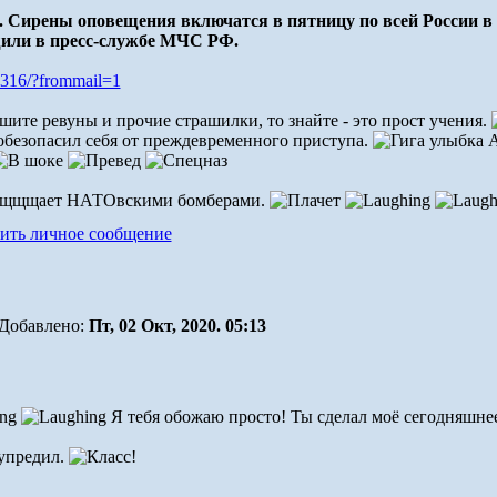
 Сирены оповещения включатся в пятницу по всей России в 
или в пресс-службе МЧС РФ.
90316/?frommail=1
ышите ревуны и прочие страшилки, то знайте - это прост учения.
 обезопасил себя от преждевременного приступа.
А
тращщщает НАТОвскими бомберами.
Добавлено:
Пт, 02 Окт, 2020. 05:13
Я тебя обожаю просто! Ты сделал моё сегодняшне
дупредил.