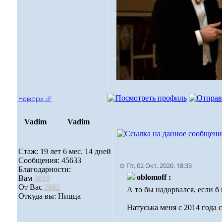
Наверх ⮵
Vadim
Vadim
Стаж: 19 лет 6 мес. 14 дней
Сообщения: 45633
⊙ Пт, 02 Окт, 2020. 18:33
Благодарности:
oblomoff :
Вам
3810
От Вас
2062
А то бы надорвался, если 
Откуда вы: Ницца
Натуська меня с 2014 год