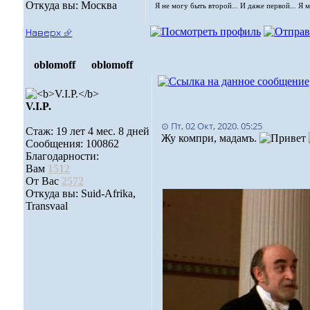
Откуда вы: Москва
Я не могу быть второй... И даже первой... Я 
Наверх ⮵
oblomoff
oblomoff
V.I.P.
⊙ Пт, 02 Окт, 2020. 05:25
Стаж: 19 лет 4 мес. 8 дней
Жу компри, мадамъ.
Сообщения: 100862
Благодарности:
Вам
1512
От Вас
2572
Откуда вы: Suid-Afrika,
Transvaal