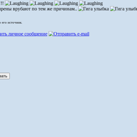
!!!
ирены врубают по тем же причинам..
о его источник.