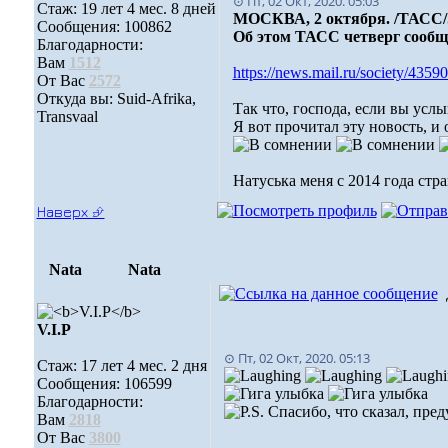
⊙ Пт, 02 Окт, 2020. 05:03
Стаж: 19 лет 4 мес. 8 дней
МОСКВА, 2 октября. /ТАСС/.
Сообщения: 100862
Об этом ТАСС четверг сообщ
Благодарности:
Вам
1512
https://news.mail.ru/society/435
От Вас
2572
Откуда вы: Suid-Afrika,
Так что, господа, если вы усл
Transvaal
Я вот прочитал эту новость, и
Натуська меня с 2014 года с
Наверх ⮵
Nata
Nata
V.I.Р
⊙ Пт, 02 Окт, 2020. 05:13
Стаж: 17 лет 4 мес. 2 дня
Сообщения: 106599
Благодарности:
Спасибо, что сказал, пре
Вам
2818
От Вас
3800