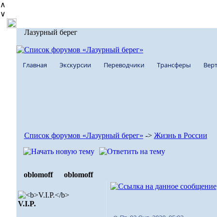
∧
∨
Лазурный берег
Главная
Экскурсии
Переводчики
Трансферы
Верт
Список форумов «Лазурный берег»
->
Жизнь в России
oblomoff
oblomoff
V.I.P.