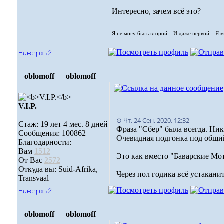
Интересно, зачем всё это?
Я не могу быть второй... И даже первой... Я 
Наверх ⮵
oblomoff
oblomoff
V.I.P.
⊙ Чт, 24 Сен, 2020. 12:32
Стаж: 19 лет 4 мес. 8 дней
Фраза "Сбер" была всегда. Ни
Сообщения: 100862
Очевидная подгонка под общи
Благодарности:
Вам
1512
Это как вместо "Баварские Мот
От Вас
2572
Откуда вы: Suid-Afrika,
Через пол годика всё устакани
Transvaal
Наверх ⮵
oblomoff
oblomoff