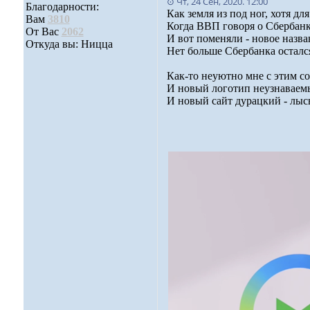
⊙ Чт, 24 Сен, 2020. 12:00
Благодарности:
Как земля из под ног, хотя дл
Вам
3810
Когда ВВП говоря о Сбербанке 
От Вас
2062
И вот поменяли - новое назва
Откуда вы: Ницца
Нет больше Сбербанка остался 
Как-то неуютно мне с этим со
И новый логотип неузнаваемый
И новый сайт дурацкий - лысы