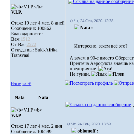
V.I.P.
⊙ Чт, 24 Сен, 2020. 12:38
Стаж: 19 лет 4 мес. 8 дней
Nata :
Сообщения: 100862
Благодарности:
Вам
1512
От Вас
2572
Интересно, зачем всё это?
Откуда вы: Suid-Afrika,
Transvaal
А зачем в 90-е вместо Сберег
Предтеча Аэрофлота знаешь как
предприятие.
Не гунди.
Наверх ⮵
Nata
Nata
V.I.Р
⊙ Чт, 24 Сен, 2020. 13:59
Стаж: 17 лет 4 мес. 2 дня
oblomoff :
Сообщения: 106599