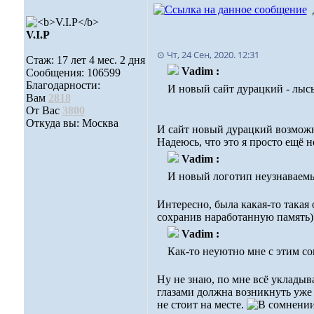
V.I.Р
⊙ Чт, 24 Сен, 2020. 12:31
Стаж: 17 лет 4 мес. 2 дня
Vadim :
Сообщения: 106599
Благодарности:
И новый сайт дурацкий - лысы
Вам
2818
От Вас
3800
Откуда вы: Москва
И сайт новый дурацкий возможн
Надеюсь, что это я просто ещё 
Vadim :
И новый логотип неузнаваемый
Интересно, была какая-то такая
сохранив наработанную память)?
Vadim :
Как-то неуютно мне с этим со
Ну не знаю, по мне всё укладыв
глазами должна возникнуть уже 
не стоит на месте.