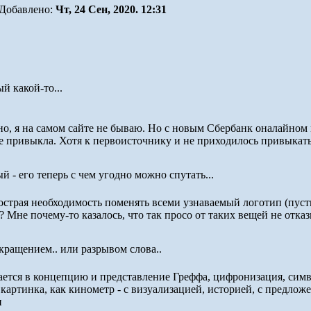
Добавлено:
Чт, 24 Сен, 2020. 12:31
й какой-то...
о, я на самом сайте не бываю. Но с новым Сбербанк оналайном 
не привыкла. Хотя к первоисточнику и не приходилось привыкать
 - его теперь с чем угодно можно спутать...
 острая необходимость поменять всеми узнаваемый логотип (пусть
 Мне почему-то казалось, что так просо от таких вещей не отка
кращением.. или разрывом слова..
ается в концепцию и представление Греффа, цифронизация, симво
картинка, как кинометр - с визуализацией, историей, с предлож