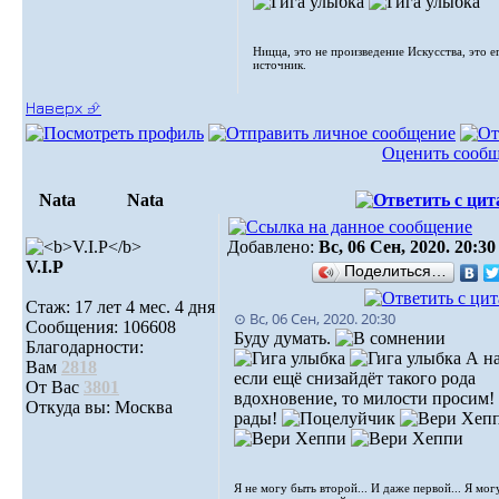
Ницца, это не произведение Искусства, это е
источник.
Наверх ⮵
Оценить сооб
Nata
Nata
Добавлено:
Вс, 06 Сен, 2020. 20:30
V.I.Р
Поделиться…
Стаж: 17 лет 4 мес. 4 дня
⊙ Вс, 06 Сен, 2020. 20:30
Сообщения: 106608
Буду думать.
Благодарности:
А на
Вам
2818
если ещё снизайдёт такого рода
От Вас
3801
вдохновение, то милости просим!
Откуда вы: Москва
рады!
Я не могу быть второй... И даже первой... Я мог