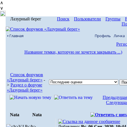
∧
∨
Лазурный берег
Поиск
Пользователи
Группы
По
⦁ Главная
Профиль
Личка
Реги
Название темки, которую не хочется закрывать ...)
Список форумов
«Лазурный берег»
-
>
Раздел о форуме
«Лазурный берег»
Предыдущая
Следующая
Nata
Nata
Добавлено:
Вс, 06 Сен, 2020. 10:44