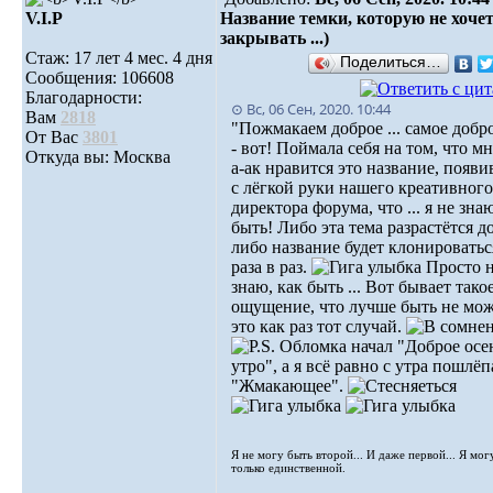
V.I.Р
Название темки, которую не хоче
закрывать ...)
Стаж: 17 лет 4 мес. 4 дня
Поделиться…
Сообщения: 106608
Благодарности:
⊙ Вс, 06 Сен, 2020. 10:44
Вам
2818
"Пожмакаем доброе ... самое доброе
От Вас
3801
- вот! Поймала себя на том, что мн
Откуда вы: Москва
а-ак нравится это название, появ
с лёгкой руки нашего креативного
директора форума, что ... я не знаю
быть! Либо эта тема разрастётся до
либо название будет клонироватьс
раза в раз.
Просто 
знаю, как быть ... Вот бывает тако
ощущение, что лучше быть не мож
это как раз тот случай.
Обломка начал "Доброе осе
утро", а я всё равно с утра пошлёп
"Жмакающее".
Я не могу быть второй... И даже первой... Я мог
только единственной.