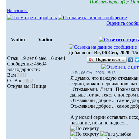
Поблагодарили(1): Dani
Наверх ⮵
Оценить сооб
Vadim
Vadim
Добавлено:
Вс, 06 Сен, 2020. 15
Стаж: 19 лет 6 мес. 16 дней
Поделиться…
Сообщения: 45634
Благодарности:
⊙ Вс, 06 Сен, 2020. 15:13
Вам
3811
Я думаю, что каждую отжмака
От Вас
2062
серию, можно переименовыват
Откуда вы: Ницца
"Отжмакади..." или "Пожмакали.
дальше тот же текст с нопером 
Отжмякали доброе ... самое добр
Отжмякали доброе ... самое добр
А у новой серии оставлять исх
название, пока не надоест..