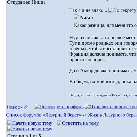
Откуда вы: Ницца
Так я и не знаю....
Nata :
Какая разница, для меня это 
Нуу.. если так.... то первое мес
Тут в промо роликах они говоря
зелёных, чтобы восстановить его
Франция должна понимать, что е
прости Господи..
Да и Аккор должен понимать, чт
В общем, на мой взгляд, пока 
Ницца, это не произведение Искусства, это е
Наверх ⮵
Список форумов «Лазурный берег»
->
Жизнь Лазурного бере
Страница
1
из
5