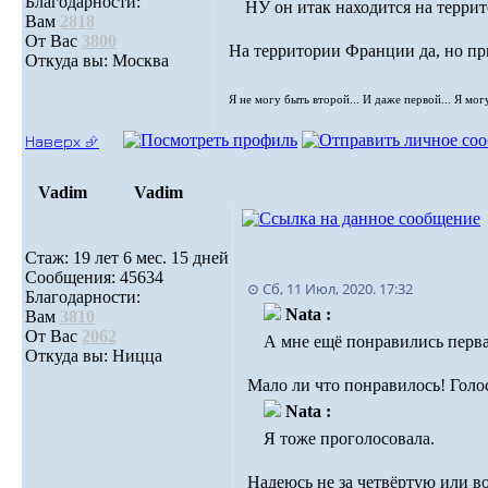
Благодарности:
НУ он итак находится на терри
Вам
2818
От Вас
3800
На территории Франции да, но п
Откуда вы: Москва
Я не могу быть второй... И даже первой... Я мог
Наверх ⮵
Vadim
Vadim
Стаж: 19 лет 6 мес. 15 дней
Сообщения: 45634
⊙ Сб, 11 Июл, 2020. 17:32
Благодарности:
Nata :
Вам
3810
От Вас
2062
А мне ещё понравились первая
Откуда вы: Ницца
Мало ли что понравилось! Голос
Nata :
Я тоже проголосовала.
Надеюсь не за четвёртую или 