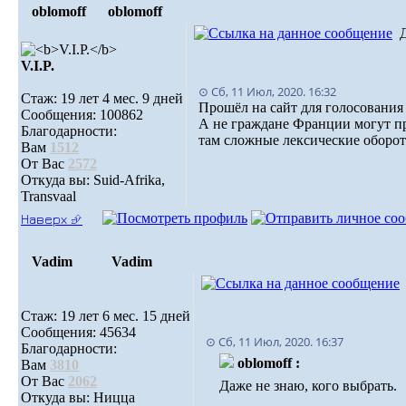
oblomoff
oblomoff
V.I.P.
⊙ Сб, 11 Июл, 2020. 16:32
Стаж: 19 лет 4 мес. 9 дней
Прошёл на сайт для голосования
Сообщения: 100862
А не граждане Франции могут п
Благодарности:
там сложные лексические оборо
Вам
1512
От Вас
2572
Откуда вы: Suid-Afrika,
Transvaal
Наверх ⮵
Vadim
Vadim
Стаж: 19 лет 6 мес. 15 дней
Сообщения: 45634
⊙ Сб, 11 Июл, 2020. 16:37
Благодарности:
oblomoff :
Вам
3810
От Вас
2062
Даже не знаю, кого выбрать.
Откуда вы: Ницца