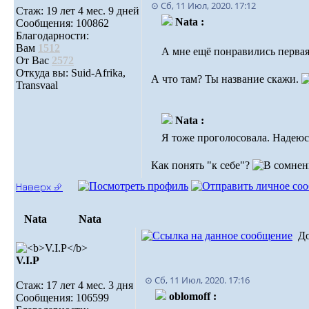
⊙ Сб, 11 Июл, 2020. 17:12
Стаж: 19 лет 4 мес. 9 дней
Nata :
Сообщения: 100862
Благодарности:
Вам
1512
А мне ещё понравились первая,
От Вас
2572
Откуда вы: Suid-Afrika,
А что там? Ты название скажи.
Transvaal
Nata :
Я тоже проголосовала. Надеюсь
Как понять "к себе"?
Наверх ⮵
Nata
Nata
Д
V.I.Р
⊙ Сб, 11 Июл, 2020. 17:16
Стаж: 17 лет 4 мес. 3 дня
oblomoff :
Сообщения: 106599