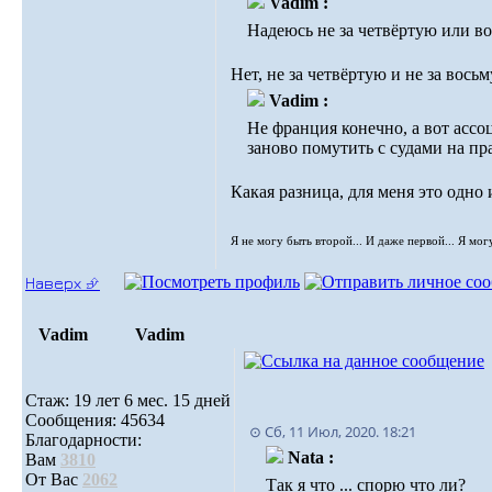
Vadim :
Надеюсь не за четвёртую или в
Нет, не за четвёртую и не за вось
Vadim :
Не франция конечно, а вот ассо
заново помутить с судами на пр
Какая разница, для меня это одно 
Я не могу быть второй... И даже первой... Я мог
Наверх ⮵
Vadim
Vadim
Стаж: 19 лет 6 мес. 15 дней
Сообщения: 45634
⊙ Сб, 11 Июл, 2020. 18:21
Благодарности:
Nata :
Вам
3810
От Вас
2062
Так я что ... спорю что ли?