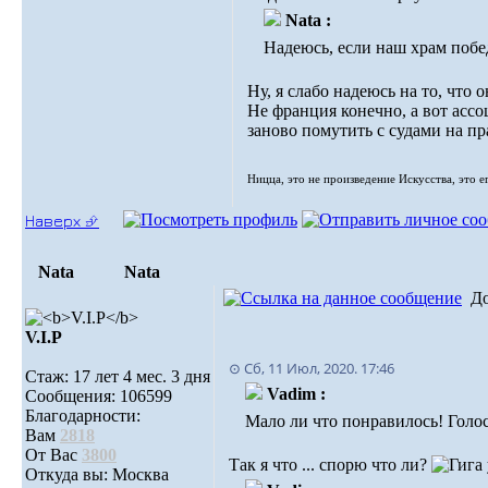
Nata :
Надеюсь, если наш храм побед
Ну, я слабо надеюсь на то, что 
Не франция конечно, а вот асс
заново помутить с судами на пр
Ницца, это не произведение Искусства, это е
Наверх ⮵
Nata
Nata
Д
V.I.Р
⊙ Сб, 11 Июл, 2020. 17:46
Стаж: 17 лет 4 мес. 3 дня
Vadim :
Сообщения: 106599
Благодарности:
Мало ли что понравилось! Голосо
Вам
2818
От Вас
3800
Так я что ... спорю что ли?
Откуда вы: Москва