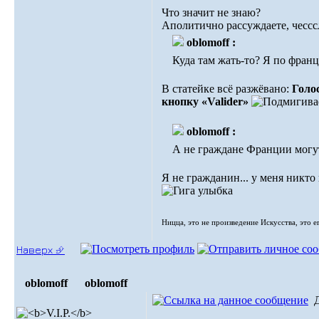
Что значит не знаю?
Аполитично рассуждаете, чессс
oblomoff :
Куда там жать-то? Я по фран
В статейке всё разжёвано:
Голос
кнопку «Valider»
oblomoff :
А не граждане Франции могу
Я не гражданин... у меня никто 
Ницца, это не произведение Искусства, это е
Наверх ⮵
oblomoff
oblomoff