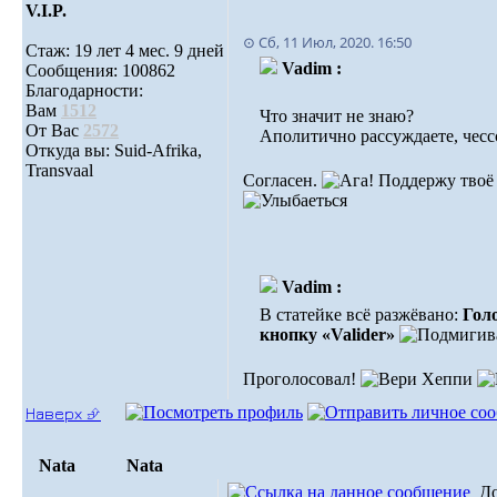
V.I.P.
⊙ Сб, 11 Июл, 2020. 16:50
Стаж: 19 лет 4 мес. 9 дней
Vadim :
Сообщения: 100862
Благодарности:
Вам
1512
Что значит не знаю?
От Вас
2572
Аполитично рассуждаете, чесс
Откуда вы: Suid-Afrika,
Transvaal
Согласен.
Поддержу твоё р
Vadim :
В статейке всё разжёвано:
Голо
кнопку «Valider»
Проголосовал!
Наверх ⮵
Nata
Nata
Д