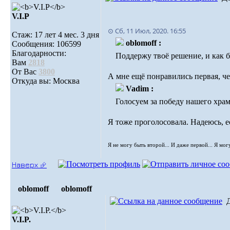
V.I.Р
⊙ Сб, 11 Июл, 2020. 16:55
Стаж: 17 лет 4 мес. 3 дня
oblomoff :
Сообщения: 106599
Благодарности:
Поддержу твоё решение, и как б
Вам
2818
От Вас
3800
А мне ещё понравились первая, че
Откуда вы: Москва
Vadim :
Голосуем за победу нашего храм
Я тоже проголосовала. Надеюсь, е
Я не могу быть второй... И даже первой... Я мог
Наверх ⮵
oblomoff
oblomoff
V.I.P.