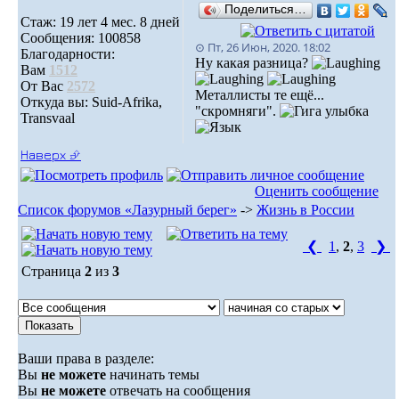
Поделиться…
Стаж: 19 лет 4 мес. 8 дней
Сообщения: 100858
⊙ Пт, 26 Июн, 2020. 18:02
Благодарности:
Ну какая разница?
Вам
1512
От Вас
2572
Металлисты те ещё...
Откуда вы: Suid-Afrika,
"скромняги".
Transvaal
Наверх ⮵
Оценить сообщение
Список форумов «Лазурный берег»
->
Жизнь в России
❮
1
,
2
,
3
❯
Страница
2
из
3
Ваши права в разделе:
Вы
не можете
начинать темы
Вы
не можете
отвечать на сообщения