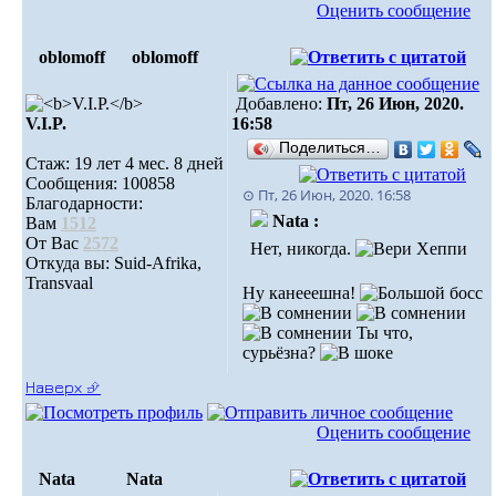
Оценить сообщение
oblomoff
oblomoff
Добавлено:
Пт, 26 Июн, 2020.
V.I.P.
16:58
Поделиться…
Стаж: 19 лет 4 мес. 8 дней
Сообщения: 100858
⊙ Пт, 26 Июн, 2020. 16:58
Благодарности:
Nata :
Вам
1512
От Вас
2572
Нет, никогда.
Откуда вы: Suid-Afrika,
Transvaal
Ну канееешна!
Ты что,
сурьёзна?
Наверх ⮵
Оценить сообщение
Nata
Nata