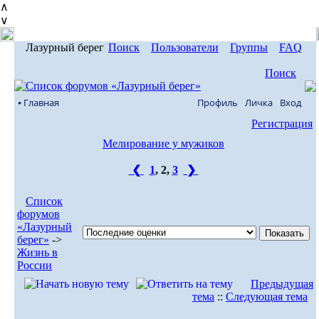
∧
∨
Лазурный берег
Поиск
Пользователи
Группы
FAQ
Поиск
⦁ Главная
Профиль
Личка
Вход
Регистрация
Мелирование у мужиков
❮
1
,
2
,
3
❯
Список
форумов
«Лазурный
берег»
->
Жизнь в
России
Предыдущая
тема
::
Следующая тема