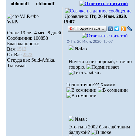
oblomoff
oblomoff
Добавлено:
Пт, 26 Июн, 2020.
V.I.P.
15:07
Поделиться…
Стаж: 19 лет 4 мес. 8 дней
Сообщения: 100858
⊙ Пт, 26 Июн, 2020. 15:07
Благодарности:
Nata :
Вам
1512
От Вас
2572
Откуда вы: Suid-Afrika,
Ничего и не спорный, я точно
Transvaal
говорю.
.
Точно точно??? Ххммм
Nata :
Это ты в 2002 был ещё таким
балдухой?