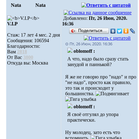
Nata
Nata
Добавлено:
Пт, 26 Июн, 2020.
V.I.Р
16:36
Поделиться…
Стаж: 17 лет 4 мес. 2 дня
Сообщения: 106594
⊙ Пт, 26 Июн, 2020. 16:36
Благодарности:
oblomoff :
Вам
2818
От Вас
3800
А что, надо было сразу стать
Откуда вы: Москва
занудой и паинькой?
Я же не говорю про "надо" и про
"не надо", просто как правило,
это так и происходит у
большинства.
oblomoff :
Я своё отгулял до упора
практически.
Ну молодец, зато есть что
вспомнить.