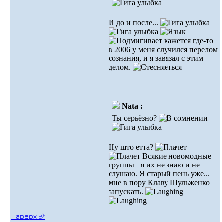
И до и после...
кажется где-то
в 2006 у меня случился перелом
сознания, и я завязал с этим
делом.
Nata :
Ты серьёзно?
Ну што етта?
Всякие новомодные
группы - я их не знаю и не
слушаю. Я старый пень уже...
мне в пору Клаву Шульженко
запускать.
Наверх ⮵