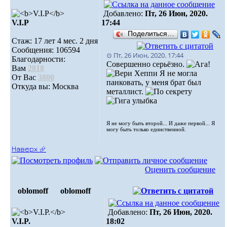
Добавлено:
Пт, 26 Июн, 2020.
V.I.Р
17:44
Поделиться…
Стаж: 17 лет 4 мес. 2 дня
Сообщения: 106594
⊙ Пт, 26 Июн, 2020. 17:44
Благодарности:
Совершенно серьёзно.
Вам
2818
Я не могла
От Вас
3800
панковать, у меня брат был
Откуда вы: Москва
металлист.
Я не могу быть второй... И даже первой... Я
могу быть только единственной.
Наверх ⮵
Оценить сообщение
oblomoff
oblomoff
Добавлено:
Пт, 26 Июн, 2020.
V.I.P.
18:02