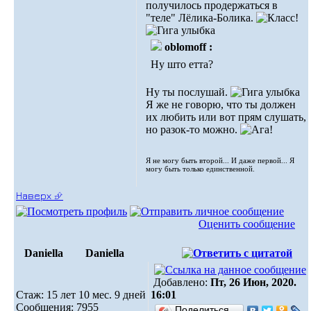
получилось продержаться в
"теле" Лёлика-Болика.
oblomoff :
Ну што етта?
Ну ты послушай.
Я же не говорю, что ты должен
их любить или вот прям слушать,
но разок-то можно.
Я не могу быть второй... И даже первой... Я
могу быть только единственной.
Наверх ⮵
Оценить сообщение
Daniella
Daniella
Добавлено:
Пт, 26 Июн, 2020.
Стаж: 15 лет 10 мес. 9 дней
16:01
Сообщения: 7955
Поделиться…