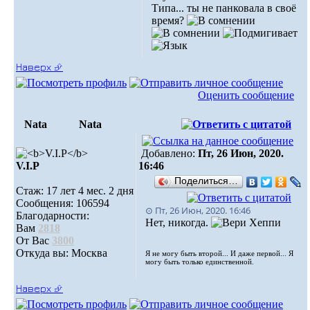
Типа... ты не панковала в своё
время?
Наверх ⮵
Оценить сообщение
Nata
Nata
Добавлено:
Пт, 26 Июн, 2020.
V.I.Р
16:46
Поделиться…
Стаж: 17 лет 4 мес. 2 дня
Сообщения: 106594
⊙ Пт, 26 Июн, 2020. 16:46
Благодарности:
Нет, никогда.
Вам
2818
От Вас
3800
Откуда вы: Москва
Я не могу быть второй... И даже первой... Я
могу быть только единственной.
Наверх ⮵