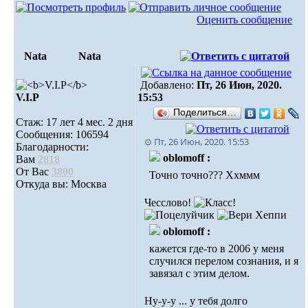
Оценить сообщение
Nata
Nata
Добавлено:
Пт, 26 Июн, 2020.
V.I.Р
15:53
Поделиться…
Стаж: 17 лет 4 мес. 2 дня
Сообщения: 106594
⊙ Пт, 26 Июн, 2020. 15:53
Благодарности:
oblomoff :
Вам
2818
От Вас
3800
Точно точно??? Ххммм
Откуда вы: Москва
Чесслово!
oblomoff :
кажется где-то в 2006 у меня
случился перелом сознания, и я
завязал с этим делом.
Ну-у-у ... у тебя долго