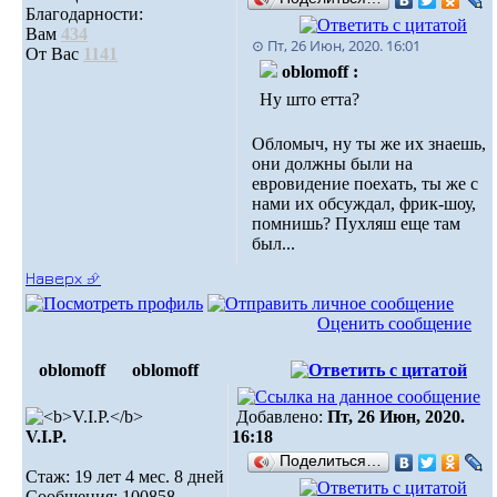
Благодарности:
Вам
434
⊙ Пт, 26 Июн, 2020. 16:01
От Вас
1141
oblomoff :
Ну што етта?
Обломыч, ну ты же их знаешь,
они должны были на
евровидение поехать, ты же с
нами их обсуждал, фрик-шоу,
помнишь? Пухляш еще там
был...
Наверх ⮵
Оценить сообщение
oblomoff
oblomoff
Добавлено:
Пт, 26 Июн, 2020.
V.I.P.
16:18
Поделиться…
Стаж: 19 лет 4 мес. 8 дней
Сообщения: 100858