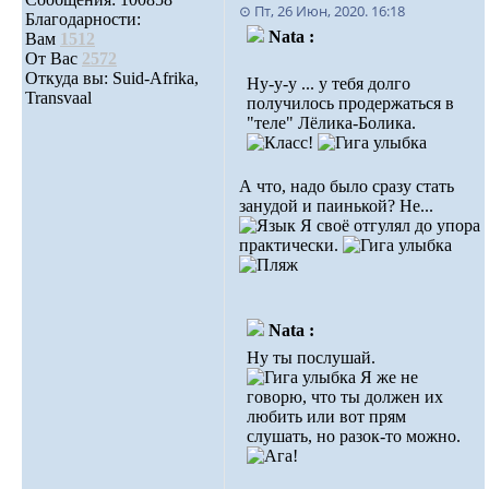
⊙ Пт, 26 Июн, 2020. 16:18
Благодарности:
Nata :
Вам
1512
От Вас
2572
Откуда вы: Suid-Afrika,
Ну-у-у ... у тебя долго
Transvaal
получилось продержаться в
"теле" Лёлика-Болика.
А что, надо было сразу стать
занудой и паинькой? Не...
Я своё отгулял до упора
практически.
Nata :
Ну ты послушай.
Я же не
говорю, что ты должен их
любить или вот прям
слушать, но разок-то можно.