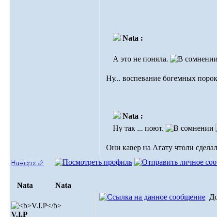
Nata :
А это не поняла.
Ну... воспевание богемных пороко
Nata :
Ну так ... поют.
Они кавер на Агату чтоли сдела
Наверх ⮵
Nata
Nata
Д
V.I.Р