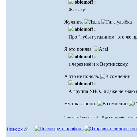
oblomoff :
Ж-ж-жу!
Жужикъ.
oblomoff :
Про "губы гуталином" это же пр
Я это поняла.
oblomoff :
а через неё и к Вертинскому.
А это не поняла.
oblomoff :
А группа УНО.. я даже не знаю к
Ну так ... поют.
Я не могу быть второй... И даже первой... Я мог
Наверх ⮵