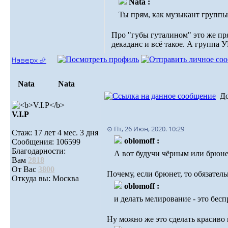
Nata :
Ты прям, как музыкант групп
Про "губы гуталином" это же пря
декаданс и всё такое. А группа У
Наверх ⮵
Nata
Nata
Д
V.I.Р
⊙ Пт, 26 Июн, 2020. 10:29
Стаж: 17 лет 4 мес. 3 дня
oblomoff :
Сообщения: 106599
Благодарности:
А вот будучи чёрным или брюн
Вам
2818
От Вас
3800
Почему, если брюнет, то обязате
Откуда вы: Москва
oblomoff :
и делать мелирование - это бесп
Ну можно же это сделать красиво и