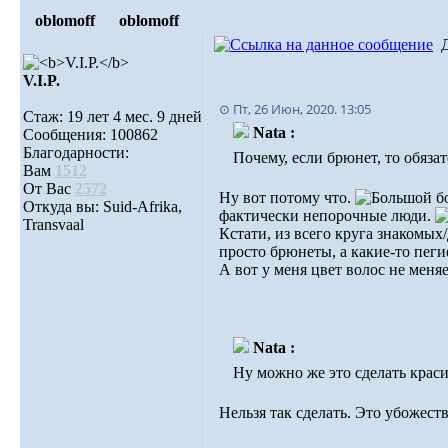
oblomoff
oblomoff
V.I.P.
⊙ Пт, 26 Июн, 2020. 13:05
Стаж: 19 лет 4 мес. 9 дней
Nata :
Сообщения: 100862
Благодарности:
Почему, если брюнет, то обяз
Вам
1512
От Вас
2572
Ну вот потому что.
Откуда вы: Suid-Afrika,
фактически непорочные люди.
Transvaal
Кстати, из всего круга знакомых
просто брюнеты, а какие-то пег
А вот у меня цвет волос не меняе
Nata :
Ну можно же это сделать крас
Нельзя так сделать. Это убожеств