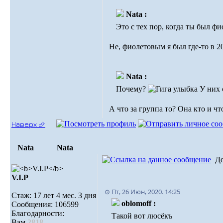
Nata :
Это с тех пор, когда ты был ф
Не, фиолетовым я был где-то в 2
Nata :
Почему?
У них 
А что за группа то? Она кто и ч
Наверх ⮵
Nata
Nata
Д
V.I.Р
⊙ Пт, 26 Июн, 2020. 14:25
Стаж: 17 лет 4 мес. 3 дня
oblomoff :
Сообщения: 106599
Благодарности:
Такой вот люсёкъ
Вам
2818