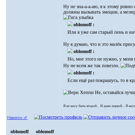
Ну не зна-а-а-аю, я к этому ровно
должны вызывать эмоции, а мели
oblomoff :
Или я уже сам старый пень и нич
Ну я думаю, что и это малёк прис
oblomoff :
Но, мне этого не нужно, у меня
Ну не всем же так повезло.
oblomoff :
Если ещё раз покрашусь, то в к
Не, оставайся лучш
Я не могу быть второй... И даже первой... Я мог
Наверх ⮵
oblomoff
oblomoff