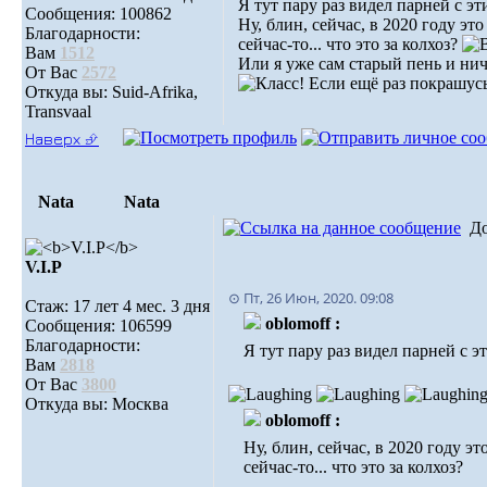
Я тут пару раз видел парней с эт
Сообщения: 100862
Ну, блин, сейчас, в 2020 году э
Благодарности:
сейчас-то... что это за колхоз?
Вам
1512
Или я уже сам старый пень и нич
От Вас
2572
Если ещё раз покрашусь
Откуда вы: Suid-Afrika,
Transvaal
Наверх ⮵
Nata
Nata
Д
V.I.Р
⊙ Пт, 26 Июн, 2020. 09:08
Стаж: 17 лет 4 мес. 3 дня
oblomoff :
Сообщения: 106599
Благодарности:
Я тут пару раз видел парней с эт
Вам
2818
От Вас
3800
Откуда вы: Москва
oblomoff :
Ну, блин, сейчас, в 2020 году 
сейчас-то... что это за колхоз?