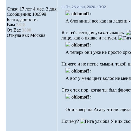
⊙ Пт, 26 Июн, 2020. 13:32
Стаж: 17 лет 4 мес. 3 дня
oblomoff :
Сообщения: 106599
Благодарности:
А блондины все как на ладони 
Вам
2818
От Вас
3800
Я с тебя сегодня ухахатываюсь.
Откуда вы: Москва
лице, как о няшке и гапуси.
oblomoff :
А теперь они уже не просто брю
Ничего и не пегие хмыри, такой 
oblomoff :
А вот у меня цвет волос не меняе
Это с тех пор, когда ты был фиол
oblomoff :
Они кавер на Агату чтоли сдела
Почему?
У них сво