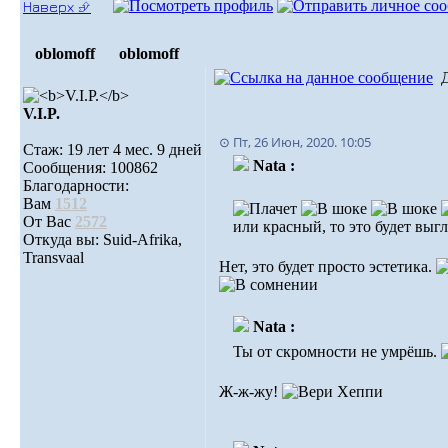
Наверх ⮵
oblomoff
oblomoff
V.I.P.
⊙ Пт, 26 Июн, 2020. 10:05
Стаж: 19 лет 4 мес. 9 дней
Nata :
Сообщения: 100862
Благодарности:
Вам
1512
От Вас
2572
или красный, то это будет выг
Откуда вы: Suid-Afrika,
Transvaal
Нет, это будет просто эстетика.
Nata :
Ты от скромности не умрёшь.
Ж-ж-жу!