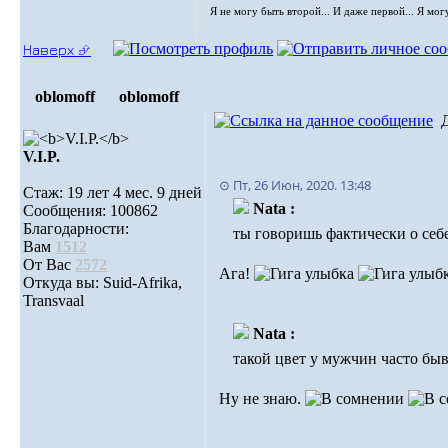
Я не могу быть второй... И даже первой... Я мог
Наверх ⮵
oblomoff
oblomoff
V.I.P.
⊙ Пт, 26 Июн, 2020. 13:48
Стаж: 19 лет 4 мес. 9 дней
Nata :
Сообщения: 100862
Благодарности:
ты говоришь фактически о себе
Вам
1512
От Вас
2572
Ага!
Откуда вы: Suid-Afrika,
Transvaal
Nata :
такой цвет у мужчин часто бы
Ну не знаю.