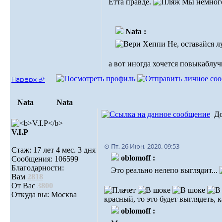
Етта правде.
Мы немного
Nata :
Не, оставайся л
а вот иногда хочется повыкаблучи
Наверх ⮵
Nata
Nata
Д
V.I.Р
⊙ Пт, 26 Июн, 2020. 09:53
Стаж: 17 лет 4 мес. 3 дня
oblomoff :
Сообщения: 106599
Благодарности:
Это реально нелепо выглядит...
Вам
2818
От Вас
3800
Откуда вы: Москва
красный, то это будет выглядеть,
oblomoff :