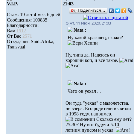
V.I.P.
21:03
Поделиться…
Стаж: 19 лет 4 мес. 6 дней
Сообщения: 100835
⊙ Чт, 11 Июн, 2020. 21:03
Благодарности:
Nata :
Вам
1512
От Вас
2571
Ну какой красавец, скажи?
Откуда вы: Suid-Afrika,
Transvaal
Ну, типа да. Надеюсь он
хороший коп, и всё такое.
Nata :
Чего он уехал ...
Он туда "уехал" с малолетства,
не вчера. Его родители вывезли
в 1998 году, например.
Сколько ему лет?
25-30? Ну вот будучи 5-10
летним пупсом и уехал.