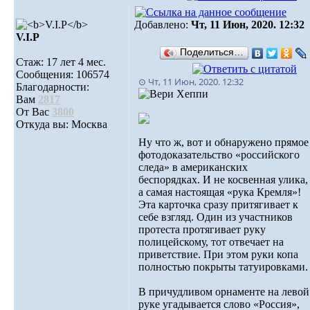
Добавлено:
Чт, 11 Июн, 2020. 12:32
V.I.Р
Поделиться…
Стаж: 17 лет 4 мес.
Сообщения: 106574
⊙ Чт, 11 Июн, 2020. 12:32
Благодарности:
Вам
2817
От Вас
3800
Откуда вы: Москва
Ну что ж, вот и обнаружено прямое
фотодоказательство «российского
следа» в американских
беспорядках. И не косвенная улика,
а самая настоящая «рука Кремля»!
Эта карточка сразу притягивает к
себе взгляд. Один из участников
протеста протягивает руку
полицейскому, тот отвечает на
приветствие. При этом руки копа
полностью покрыты татуировками.
В причудливом орнаменте на левой
руке угадывается слово «Россия»,