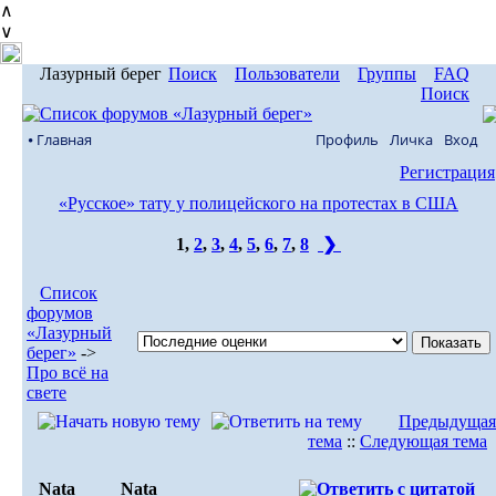
∧
∨
Лазурный берег
Поиск
Пользователи
Группы
FAQ
Поиск
⦁ Главная
Профиль
Личка
Вход
Регистрация
«Русское» тату у полицейского на протестах в США
1
,
2
,
3
,
4
,
5
,
6
,
7
,
8
❯
Список
форумов
«Лазурный
берег»
->
Про всё на
свете
Предыдущая
тема
::
Следующая тема
Nata
Nata