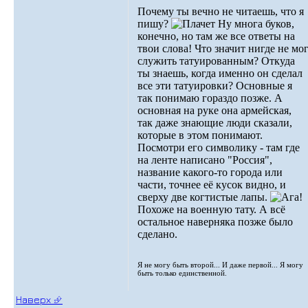
Почему ты вечно не читаешь, что я
пишу?
Ну многа буков,
конечно, но там же все ответы на
твои слова! Что значит нигде не мо
служить татуированным? Откуда
ты знаешь, когда именно он сделал
все эти татуировки? Основные я
так понимаю гораздо позже. А
основная на руке она армейская,
так даже знающие люди сказали,
которые в этом понимают.
Посмотри его символику - там где
на ленте написано "Россия",
название какого-то города или
части, точнее её кусок видно, и
сверху две когтистые лапы.
Похоже на военную тату. А всё
остальное наверняка позже было
сделано.
Я не могу быть второй... И даже первой... Я могу
быть только единственной.
Наверх ⮵