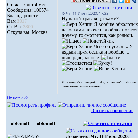
Поделиться…
Стаж: 17 лет 4 мес.
Сообщения: 106574
⊙ Чт, 11 Июн, 2020. 17:33
Благодарности:
Ну какой красавец, скажи?
Вам
2817
Я вообще обколотых
От Вас
3800
наколками не очень люблю, но этот
Откуда вы: Москва
почему-то смотрится, как родной.
Чего он уехал ... У
дядьки прям осанка и вообще ...
шикардос, короче.
Я не могу быть второй... И даже первой... Я могу
быть только единственной.
Наверх ⮵
Оценить сообщение
oblomoff
oblomoff
Добавлено:
Чт, 11 Июн, 2020.