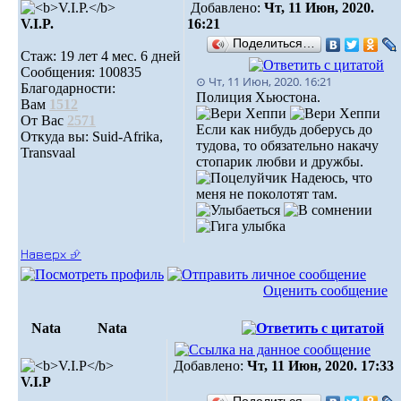
Добавлено:
Чт, 11 Июн, 2020.
V.I.P.
16:21
Поделиться…
Стаж: 19 лет 4 мес. 6 дней
Сообщения: 100835
⊙ Чт, 11 Июн, 2020. 16:21
Благодарности:
Полиция Хьюстона.
Вам
1512
От Вас
2571
Если как нибудь доберусь до
Откуда вы: Suid-Afrika,
тудова, то обязательно накачу
Transvaal
стопарик любви и дружбы.
Надеюсь, что
меня не поколотят там.
Наверх ⮵
Оценить сообщение
Nata
Nata
Добавлено:
Чт, 11 Июн, 2020. 17:33
V.I.Р