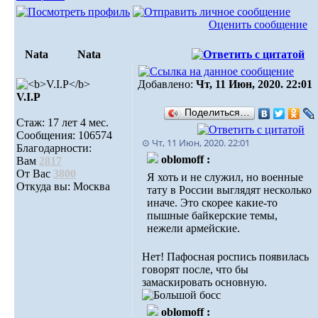
Оценить сообщение
Nata
Nata
Добавлено:
Чт, 11 Июн, 2020. 22:01
V.I.Р
Поделиться…
Стаж: 17 лет 4 мес.
Сообщения: 106574
⊙ Чт, 11 Июн, 2020. 22:01
Благодарности:
oblomoff :
Вам
2817
От Вас
3800
Я хоть и не служил, но военные
Откуда вы: Москва
тату в России выглядят несколько
иначе. Это скорее какие-то
пышные байкерские темы,
нежели армейские.
Нет! Пафосная роспись появилась
говорят после, что бы
замаскировать основную.
oblomoff :