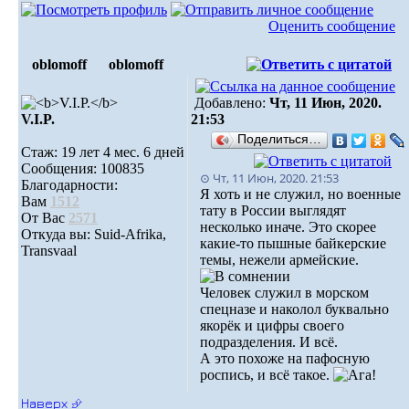
Оценить сообщение
oblomoff
oblomoff
Добавлено:
Чт, 11 Июн, 2020.
V.I.P.
21:53
Поделиться…
Стаж: 19 лет 4 мес. 6 дней
Сообщения: 100835
⊙ Чт, 11 Июн, 2020. 21:53
Благодарности:
Я хоть и не служил, но военные
Вам
1512
тату в России выглядят
От Вас
2571
несколько иначе. Это скорее
Откуда вы: Suid-Afrika,
какие-то пышные байкерские
Transvaal
темы, нежели армейские.
Человек служил в морском
спецназе и наколол буквально
якорёк и цифры своего
подразделения. И всё.
А это похоже на пафосную
роспись, и всё такое.
Наверх ⮵