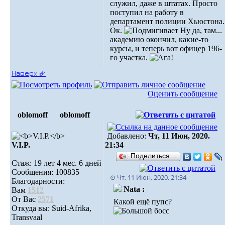
служил, даже в штатах. Просто
поступил на работу в
департамент полиции Хьюстона.
Ок.
Ну да, там...
академию окончил, какие-то
курсы, и теперь вот офицер 196-
го участка.
Наверх ⮵
Оценить сообщение
oblomoff
oblomoff
Добавлено:
Чт, 11 Июн, 2020.
V.I.P.
21:34
Поделиться…
Стаж: 19 лет 4 мес. 6 дней
Сообщения: 100835
⊙ Чт, 11 Июн, 2020. 21:34
Благодарности:
Nata :
Вам
1512
От Вас
2571
Какой ещё пупс?
Откуда вы: Suid-Afrika,
Transvaal