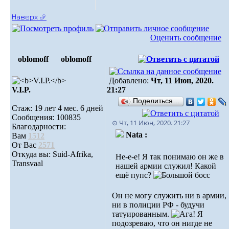
Наверх ⮵
Оценить сообщение
oblomoff
oblomoff
Добавлено:
Чт, 11 Июн, 2020.
V.I.P.
21:27
Поделиться…
Стаж: 19 лет 4 мес. 6 дней
Сообщения: 100835
⊙ Чт, 11 Июн, 2020. 21:27
Благодарности:
Nata :
Вам
1512
От Вас
2571
Откуда вы: Suid-Afrika,
Не-е-е! Я так понимаю он же в
Transvaal
нашей армии служил! Какой
ещё пупс?
Он не могу служить ни в армии,
ни в полиции РФ - будучи
татуированным.
Я
подозреваю, что он нигде не