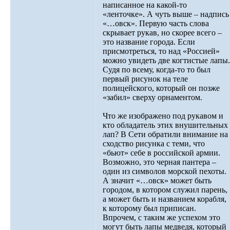
написанное на какой-то
«ленточке». А чуть выше – надпись
«…овск». Первую часть слова
скрывает рукав, но скорее всего –
это название города. Если
присмотреться, то над «Россией»
можно увидеть две когтистые лапы.
Судя по всему, когда-то то был
первый рисунок на теле
полицейского, который он позже
«забил» сверху орнаментом.
Что же изображено под рукавом и
кто обладатель этих внушительных
лап? В Сети обратили внимание на
сходство рисунка с теми, что
«бьют» себе в российской армии.
Возможно, это черная пантера –
один из символов морской пехоты.
А значит «…овск» может быть
городом, в котором служил парень,
а может быть и названием корабля,
к которому был приписан.
Впрочем, с таким же успехом это
могут быть лапы медведя, который