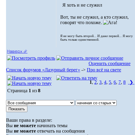
Я хоть и не служил
Вот, ты не служил, а кто служил,
говорят что похоже.
Я не могу быть второй... И даже первой... Я могу
быть только единственной.
Наверх ⮵
Оценить сообщение
Список форумов «Лазурный берег»
->
Про всё на свете
1
,
2
,
3
,
4
,
5
,
6
,
7
,
8
❯
Страница
1
из
8
Ваши права в разделе:
Вы
не можете
начинать темы
Вы
не можете
отвечать на сообщения