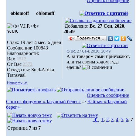
Оценить сообщение
oblomoff
oblomoff
Добавлено:
Вс, 27 Сен, 2020.
V.I.P.
20:49
Поделиться…
Стаж: 19 лет 4 мес. 6 дней
Сообщения: 100843
⊙ Вс, 27 Сен, 2020. 20:49
Благодарности:
А за товаром сами приезжают,
Вам
1512
или ты своим ходом туда
От Вас
2572
едешь?
Откуда вы: Suid-Afrika,
Transvaal
Наверх ⮵
Оценить сообщение
Список форумов «Лазурный берег»
->
Чайная «Лазурный
берег»
❮
1
,
2
,
3
,
4
,
5
,
6
,
7
Страница
7
из
7