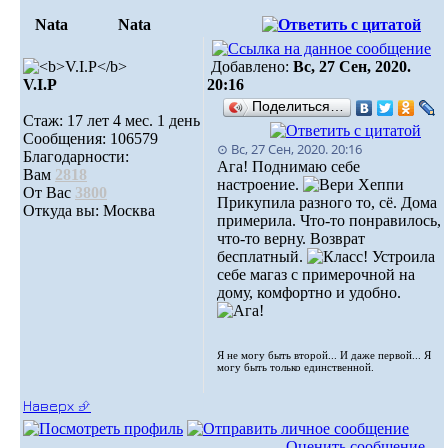
Nata
Nata
Добавлено:
Вс, 27 Сен, 2020.
V.I.Р
20:16
Поделиться…
Стаж: 17 лет 4 мес. 1 день
Сообщения: 106579
⊙ Вс, 27 Сен, 2020. 20:16
Благодарности:
Ага! Поднимаю себе
Вам
2818
настроение.
От Вас
3800
Прикупила разного то, сё. Дома
Откуда вы: Москва
примерила. Что-то понравилось,
что-то верну. Возврат
бесплатный.
Устроила
себе магаз с примерочной на
дому, комфортно и удобно.
Я не могу быть второй... И даже первой... Я
могу быть только единственной.
Наверх ⮵
Оценить сообщение