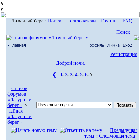
∧
∨
Лазурный берег
Поиск
Пользователи
Группы
FAQ
Поиск
⦁ Главная
Профиль
Личка
Вход
Регистрация
Доброй ночи...
❮
1
,
2
,
3
,
4
,
5
,
6
,
7
Список
форумов
«Лазурный
берег»
->
Чайная
«Лазурный
берег»
Предыдущая
тема
::
Следующая тема