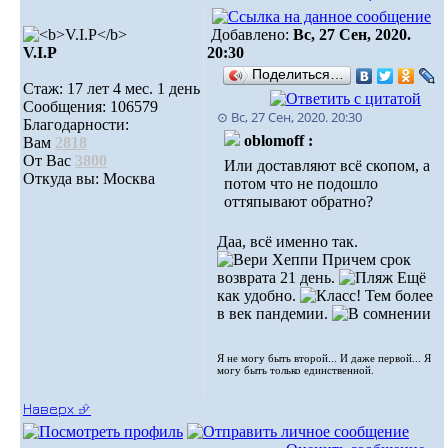
Добавлено:
Вс, 27 Сен, 2020.
V.I.Р
20:30
Поделиться…
Стаж: 17 лет 4 мес. 1 день
Сообщения: 106579
⊙ Вс, 27 Сен, 2020. 20:30
Благодарности:
oblomoff :
Вам
2818
От Вас
3800
Или доставляют всё скопом, а
Откуда вы: Москва
потом что не подошло
оттяпывают обратно?
Даа, всё именно так.
Причем срок
возврата 21 день.
Ещё
как удобно.
Тем более
в век пандемии.
Я не могу быть второй... И даже первой... Я
могу быть только единственной.
Наверх ⮵