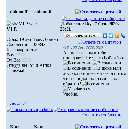
oblomoff
oblomoff
Добавлено:
Вс, 27 Сен, 2020.
V.I.P.
20:21
Поделиться…
Стаж: 19 лет 4 мес. 6 дней
Сообщения: 100843
⊙ Вс, 27 Сен, 2020. 20:21
Благодарности:
А... как товары к тебе
Вам
1512
попадают? Не через Вайфай же.
От Вас
2572
Откуда вы: Suid-Afrika,
Или
Transvaal
доставляют всё скопом, а потом
что не подошло оттяпывают
обратно?
Удобна.
Наверх ⮵
Оценить сообщение
Nata
Nata