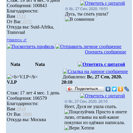
Стаж: 19 лет 4 мес. 6 дней
Сообщения: 100843
⊙ Вс, 27 Сен, 2020. 19:51
Благодарности:
Дусь, ты спать ушла?
Вам
1512
От Вас
2572
Откуда вы: Suid-Afrika,
Transvaal
Наверх ⮵
Оценить сообщение
Nata
Nata
Добавлено:
Вс, 27 Сен, 2020.
V.I.Р
20:10
Поделиться…
Стаж: 17 лет 4 мес. 1 день
Сообщения: 106579
⊙ Вс, 27 Сен, 2020. 20:10
Благодарности:
Неет, Дуся не ушла спать.
Вам
2818
Просто в инете
От Вас
3800
лазю, отзывы на кой-какие
Откуда вы: Москва
покупки из одёжки написала.