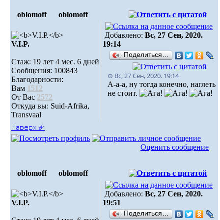
oblomoff
oblomoff
Добавлено:
Вс, 27 Сен, 2020.
V.I.P.
19:14
Поделиться…
Стаж: 19 лет 4 мес. 6 дней
Сообщения: 100843
⊙ Вс, 27 Сен, 2020. 19:14
Благодарности:
А-а-а, ну тогда конечно, наглеть
Вам
1512
не стоит.
От Вас
2572
Откуда вы: Suid-Afrika,
Transvaal
Наверх ⮵
Оценить сообщение
oblomoff
oblomoff
Добавлено:
Вс, 27 Сен, 2020.
V.I.P.
19:51
Поделиться…